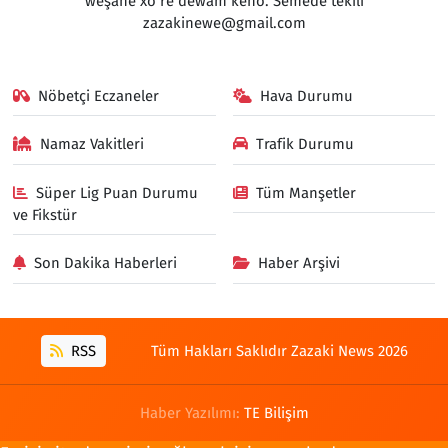
weşanê xo rê dewam keno. Semedê têkilî
zazakinewe@gmail.com
Nöbetçi Eczaneler
Hava Durumu
Namaz Vakitleri
Trafik Durumu
Süper Lig Puan Durumu
Tüm Manşetler
ve Fikstür
Son Dakika Haberleri
Haber Arşivi
RSS
Tüm Hakları Saklıdır Zazaki News 2026
Haber Yazılımı:
TE Bilişim