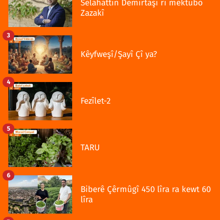
Selahattîn Demîrtaşî rî mektubo
Zazakî
3
Kêyfweşî/Şayî Çî ya?
4
Fezîlet-2
5
TARU
6
Biberê Çêrmûgî 450 lîra ra kewt 60
lîra