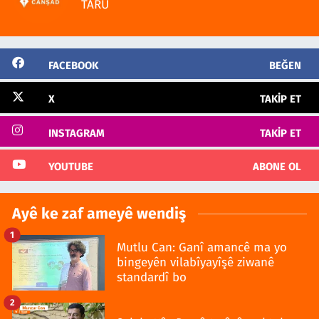
TARU
FACEBOOK
BEĞEN
X
TAKIP ET
INSTAGRAM
TAKIP ET
YOUTUBE
ABONE OL
Ayê ke zaf ameyê wendiş
1
Mutlu Can: Ganî amancê ma yo
bingeyên vilabîyayîşê ziwanê
standardî bo
2