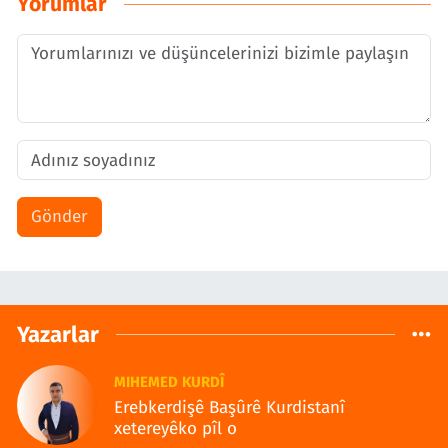
Yorumlar
Gönder
Yazarlar
MIHEMED KURDÎ
Erebkerdişê Başûrê Kurdistanî
xetereyêko pîl o