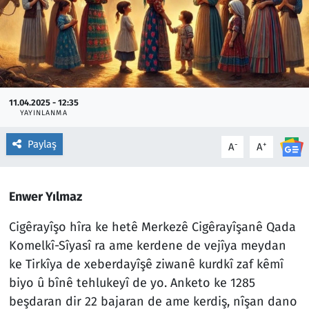
11.04.2025 - 12:35
YAYINLANMA
Paylaş
-
+
A
A
Enwer Yılmaz
Cigêrayîşo hîra ke hetê Merkezê Cigêrayîşanê Qada
Komelkî-Sîyasî ra ame kerdene de vejîya meydan
ke Tirkîya de xeberdayîşê ziwanê kurdkî zaf kêmî
biyo û bînê tehlukeyî de yo. Anketo ke 1285
beşdaran dir 22 bajaran de ame kerdiş, nîşan dano