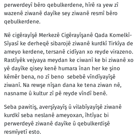
perwerdeyî bêro qebulkerdene, hîrê ra yew zî
wazenê ziwanê dayîke sey ziwanê resmî bêro
qebulkerdene.
Nê cigêrayîşê Merkezê Cigêrayîşanê Qada Komelkî-
Sîyasî ke derheqê sibarojê ziwanê kurdkî Tirkîya de
ameyo kerdene, tersanê cidîyan xo reyde virazeno.
Rastîyêk vejyaya meydan ke ciwanî ke bi ziwanê xo
yê dayîke qisey kenê humara înan her ke şino
kêmêr bena, no zî beno sebebê vîndîyayîşê
ziwanî. Na rewşe nîşan dana ke tena ziwan nê,
nasname û kultur zî pê reyde vîndî benê.
Seba pawitiş, averşîyayîş û vilabîyayîşê ziwanê
kurdkî seba neslanê ameyoxan, îhtîyac bi
perwerdeyê ziwanê dayîke û qebulkerdişê
resmîyetî esto.