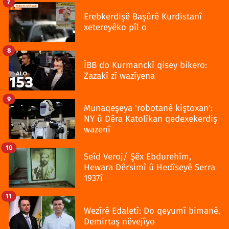
7
Erebkerdişê Başûrê Kurdistanî
xetereyêko pîl o
8
İBB do Kurmanckî qisey bikero:
Zazakî zî wazîyena
9
Munaqeşeya 'robotanê kiştoxan':
NY û Dêra Katolîkan qedexekerdiş
wazenî
10
Seîd Veroj/ Şêx Ebdurehîm,
Hewara Dêrsimî û Hedîseyê Serra
1937î
11
Wezîrê Edaletî: Do qeyumî bimanê,
Demirtaş nêvejîyo