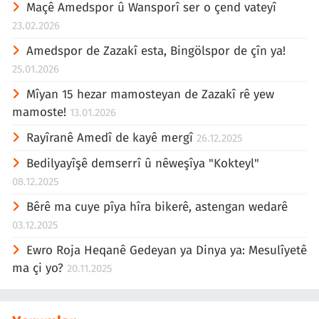
Maçê Amedspor û Wansporî ser o çend vateyî
23.02.2026
Amedspor de Zazakî esta, Bingölspor de çîn ya!
25.01.2026
Mîyan 15 hezar mamosteyan de Zazakî rê yew
mamoste!
13.01.2026
Rayîranê Amedî de kayê mergî
26.12.2025
Bedilyayîşê demserrî û nêweşîya "Kokteyl"
08.12.2025
Bêrê ma cuye pîya hîra bikerê, astengan wedarê
03.12.2025
Ewro Roja Heqanê Gedeyan ya Dinya ya: Mesulîyetê
ma çi yo?
20.11.2025