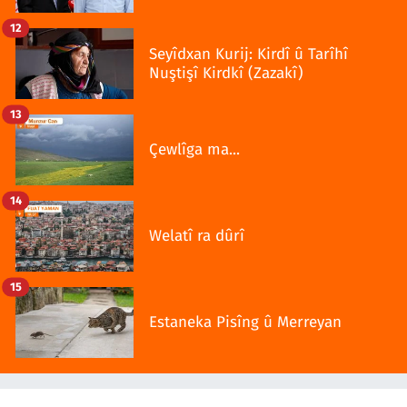
12
Seyîdxan Kurij: Kirdî û Tarîhî
Nuştişî Kirdkî (Zazakî)
13
Çewlîga ma...
14
Welatî ra dûrî
15
Estaneka Pisîng û Merreyan