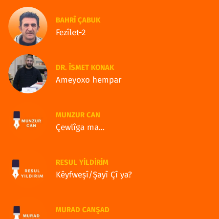
BAHRÎ ÇABUK
Fezîlet-2
DR. ÎSMET KONAK
Ameyoxo hempar
MUNZUR CAN
Çewlîga ma...
RESUL YILDIRIM
Kêyfweşî/Şayî Çî ya?
MURAD CANŞAD