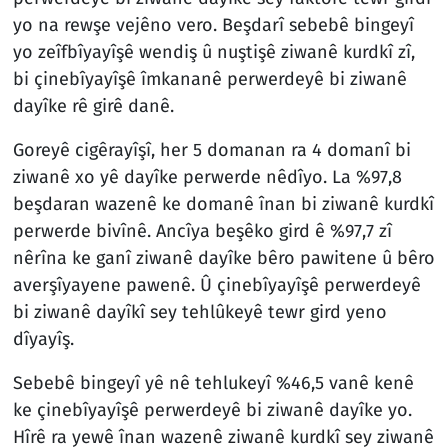
yo na rewşe vejêno vero. Beşdarî sebebê bingeyî
yo zeîfbîyayîşê wendiş û nuştişê ziwanê kurdkî zî,
bi çinebîyayîşê îmkananê perwerdeyê bi ziwanê
dayîke rê girê danê.
Goreyê cigêrayîşî, her 5 domanan ra 4 domanî bi
ziwanê xo yê dayîke perwerde nêdîyo. La %97,8
beşdaran wazenê ke domanê înan bi ziwanê kurdkî
perwerde bivînê. Ancîya beşêko gird ê %97,7 zî
nêrîna ke ganî ziwanê dayîke bêro pawitene û bêro
averşîyayene pawenê. Û çinebîyayîşê perwerdeyê
bi ziwanê dayîkî sey tehlûkeyê tewr gird yeno
dîyayîş.
Sebebê bingeyî yê nê tehlukeyî %46,5 vanê kenê
ke çinebîyayîşê perwerdeyê bi ziwanê dayîke yo.
Hîrê ra yewê înan wazenê ziwanê kurdkî sey ziwanê