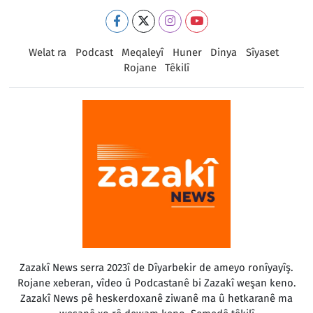
Welat ra
Podcast
Meqaleyî
Huner
Dinya
Sîyaset
Rojane
Têkilî
Zazakî News serra 2023î de Dîyarbekir de ameyo ronîyayîş.
Rojane xeberan, vîdeo û Podcastanê bi Zazakî weşan keno.
Zazakî News pê heskerdoxanê ziwanê ma û hetkaranê ma