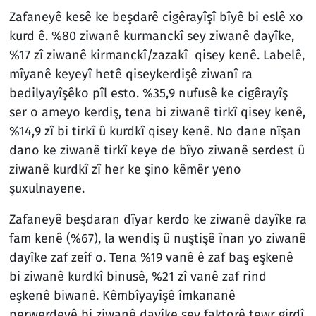
Zafaneyê kesê ke beşdarê cigêrayîşî bîyê bi eslê xo
kurd ê. %80 ziwanê kurmanckî sey ziwanê dayîke,
%17 zî ziwanê kirmanckî/zazakî qisey kenê. Labelê,
mîyanê keyeyî hetê qiseykerdişê ziwanî ra
bedilyayîşêko pîl esto. %35,9 nufusê ke cigêrayîş
ser o ameyo kerdiş, tena bi ziwanê tirkî qisey kenê,
%14,9 zî bi tirkî û kurdkî qisey kenê. No dane nîşan
dano ke ziwanê tirkî keye de bîyo ziwanê serdest û
ziwanê kurdkî zî her ke şino kêmêr yeno
şuxulnayene.
Zafaneyê beşdaran dîyar kerdo ke ziwanê dayîke ra
fam kenê (%67), la wendiş û nuştişê înan yo ziwanê
dayîke zaf zeîf o. Tena %19 vanê ê zaf baş eşkenê
bi ziwanê kurdkî binusê, %21 zî vanê zaf rind
eşkenê biwanê. Kêmbîyayîşê îmkananê
perwerdeyê bi ziwanê dayîke sey faktorê tewr girdî