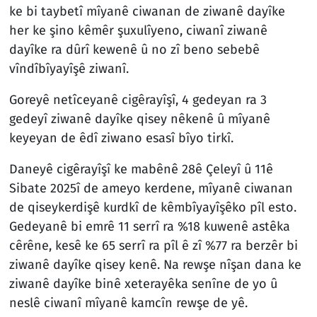
ke bi taybetî mîyanê ciwanan de ziwanê dayîke
her ke şino kêmêr şuxulîyeno, ciwanî ziwanê
dayîke ra dûrî kewenê û no zî beno sebebê
vîndîbîyayîşê ziwanî.
Goreyê netîceyanê cigêrayîşî, 4 gedeyan ra 3
gedeyî ziwanê dayîke qisey nêkenê û mîyanê
keyeyan de êdî ziwano esasî bîyo tirkî.
Daneyê cigêrayîşî ke mabênê 28ê Çeleyî û 11ê
Sibate 2025î de ameyo kerdene, mîyanê ciwanan
de qiseykerdişê kurdkî de kêmbîyayîşêko pîl esto.
Gedeyanê bi emrê 11 serrî ra %18 kuwenê astêka
cêrêne, kesê ke 65 serrî ra pîl ê zî %77 ra berzêr bi
ziwanê dayîke qisey kenê. Na rewşe nîşan dana ke
ziwanê dayîke binê xeterayêka senîne de yo û
neslê ciwanî mîyanê kamcîn rewşe de yê.