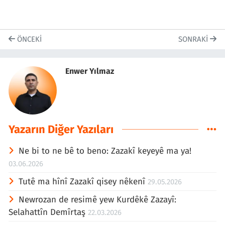
ÖNCEKI
SONRAKI
Enwer Yılmaz
Yazarın Diğer Yazıları
Ne bi to ne bê to beno: Zazakî keyeyê ma ya!
03.06.2026
Tutê ma hînî Zazakî qisey nêkenî
29.05.2026
Newrozan de resimê yew Kurdêkê Zazayî:
Selahattîn Demîrtaş
22.03.2026