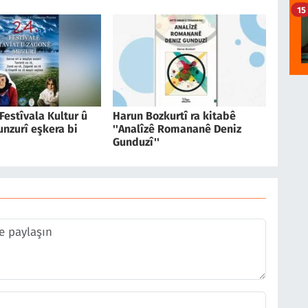
15
estîvala Kultur û
Harun Bozkurtî ra kitabê
nzurî eşkera bi
''Analîzê Romananê Deniz
Gunduzî''