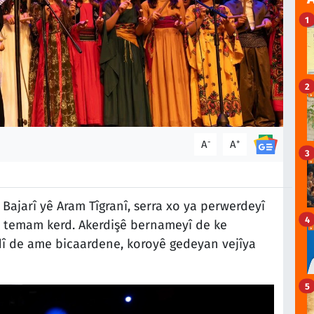
1
2
-
+
A
A
3
jarî yê Aram Tîgranî, serra xo ya perwerdeyî
4
 temam kerd. Akerdişê bernameyî de ke
î de ame bicaardene, koroyê gedeyan vejîya
5