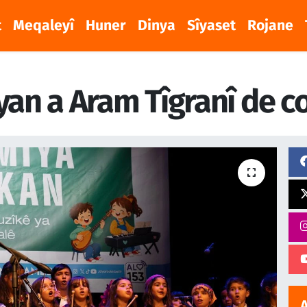
t
Meqaleyî
Huner
Dinya
Sîyaset
Rojane
n a Aram Tîgranî de co