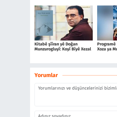
Kitabê şîîran yê Doğan
Programê F
Munzurogluyî: Koyî Bîyê Xezal
Xoza ya Mu
Yorumlar