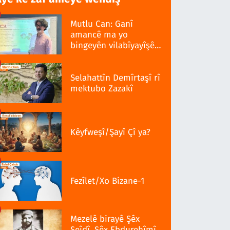
Mutlu Can: Ganî
amancê ma yo
bingeyên vilabîyayîşê
ziwanê standardî bo
Selahattîn Demîrtaşî rî
mektubo Zazakî
Kêyfweşî/Şayî Çî ya?
Fezîlet/Xo Bizane-1
Mezelê birayê Şêx
Seîdî, Şêx Ebdurehîmî