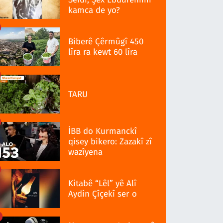
kamca de yo?
Biberê Çêrmûgî 450
lîra ra kewt 60 lîra
TARU
İBB do Kurmanckî
qisey bikero: Zazakî zî
wazîyena
Kitabê “Lêl” yê Alî
Aydin Çîçekî ser o