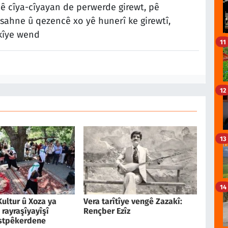
ê cîya-cîyayan de perwerde girewt, pê
 sahne û qezencê xo yê hunerî ke girewtî,
kîye wend
11
12
13
14
Kultur û Xoza ya
Vera tarîtîye vengê Zazakî:
 rayraşîyayîşî
Rençber Ezîz
stpêkerdene