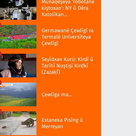
Munaqeşeya 'robotanê
kiştoxan': NY û Dêra
Katolîkan
qedexekerdiş wazenî
Germawanê Çewlîgî ra
Termalê Unîversîteya
Çewlîgî
Seyîdxan Kurij: Kirdî û
Tarîhî Nuştişî Kirdkî
(Zazakî)
Çewlîga ma...
Estaneka Pisîng û
Merreyan