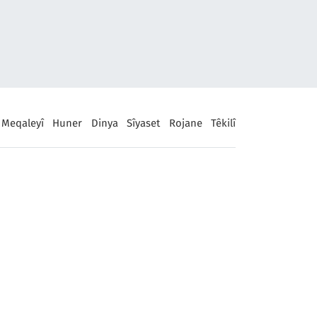
Meqaleyî
Huner
Dinya
Sîyaset
Rojane
Têkilî