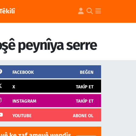
Têkilî
şê peynîya serre
FACEBOOK
BEĞEN
X
TAKIP ET
INSTAGRAM
TAKIP ET
YOUTUBE
ABONE OL
Ayê ke zaf ameyê wendiş