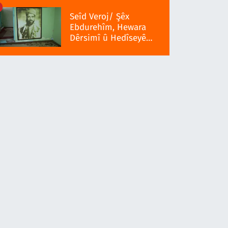
Seîd Veroj/ Şêx
Ebdurehîm, Hewara
Dêrsimî û Hedîseyê
Serra 1937î