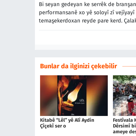
Bi seyan gedeyan ke serrêk de branşan
performansanê xo yê soloyî zî vejîyayî
temaşekerdoxan reyde pare kerd. Çala
Bunlar da ilginizi çekebilir
Kitabê “Lêl” yê Alî Aydin
Festîvala 
Çîçekî ser o
Dêrsimî bi
ameye de