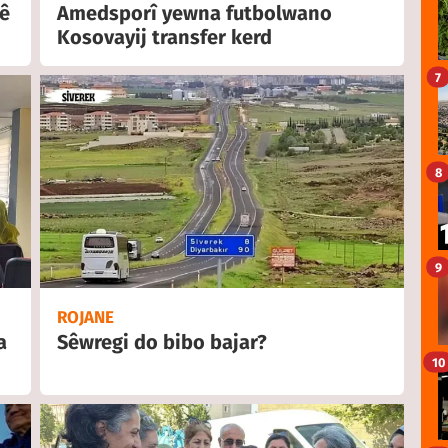
ê
Amedsporî yewna futbolwano
Kosovayij transfer kerd
7
8
9
ROJANE
a
Sêwregi do bibo bajar?
10