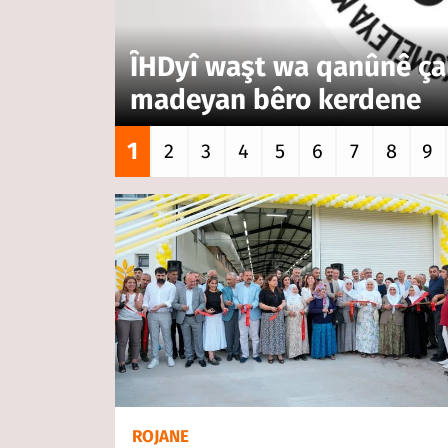
ÎHDyî waşt wa qanûnê ça
madeyan bêro kerdene
1
2
3
4
5
6
7
8
9
ROJANE