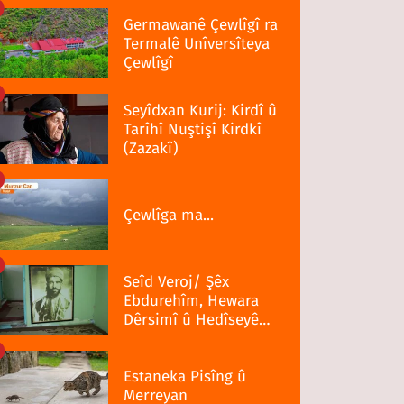
Germawanê Çewlîgî ra
Termalê Unîversîteya
Çewlîgî
Seyîdxan Kurij: Kirdî û
Tarîhî Nuştişî Kirdkî
(Zazakî)
Çewlîga ma...
Seîd Veroj/ Şêx
Ebdurehîm, Hewara
Dêrsimî û Hedîseyê
Serra 1937î
Estaneka Pisîng û
Merreyan