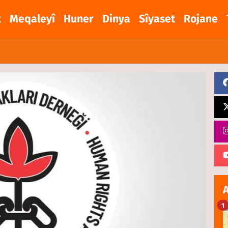
t
Meqaleyî
Huner
Dinya
Sîyaset
Rojane
1