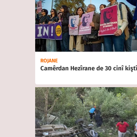
ROJANE
Camêrdan Hezîrane de 30 cinî kişt