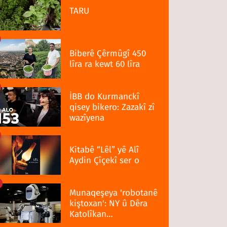
TARU
Biberê Çêrmûgî 450
lîra ra kewt 60 lîra
İBB do Kurmanckî
qisey bikero: Zazakî zî
wazîyena
Kitabê “Lêl” yê Alî
Aydin Çîçekî ser o
Munaqeşeya 'robotanê
kiştoxan': NY û Dêra
Katolîkan
qedexekerdiş wazenî