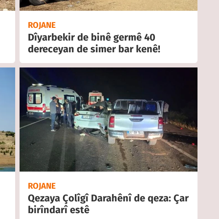
ROJANE
Dîyarbekir de binê germê 40
dereceyan de simer bar kenê!
ROJANE
Qezaya Çolîgî Darahênî de qeza: Çar
birîndarî estê