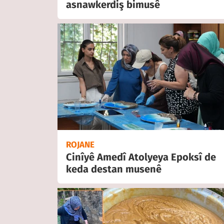
asnawkerdiş bimusê
ROJANE
Cinîyê Amedî Atolyeya Epoksî de
keda destan musenê