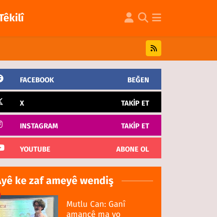
Têkilî
FACEBOOK
BEĞEN
X
TAKIP ET
INSTAGRAM
TAKIP ET
YOUTUBE
ABONE OL
Ayê ke zaf ameyê wendiş
Mutlu Can: Ganî
amancê ma yo