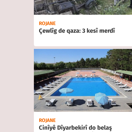
ROJANE
Çewlîg de qaza: 3 kesî merdî
ROJANE
Cinîyê Dîyarbekirî do belaş