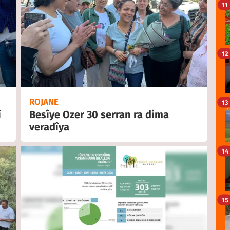
11
12
ROJANE
13
î
Besîye Ozer 30 serran ra dima
veradîya
14
15