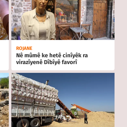
ROJANE
Nê mûmê ke hetê cinîyêk ra
virazîyenê Dîbîyê favorî