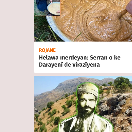
ROJANE
Helawa merdeyan: Serran o ke
Darayenî de virazîyena