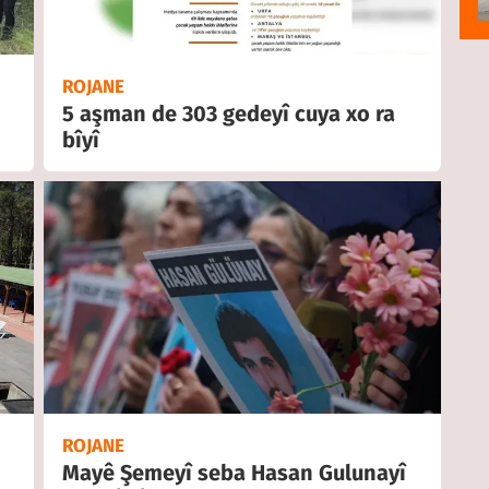
ROJANE
5 aşman de 303 gedeyî cuya xo ra
bîyî
ROJANE
Mayê Şemeyî seba Hasan Gulunayî