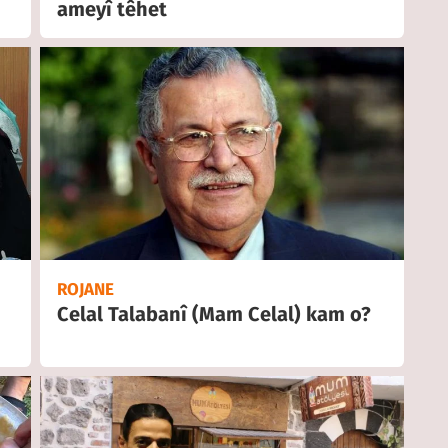
ameyî têhet
ROJANE
Celal Talabanî (Mam Celal) kam o?