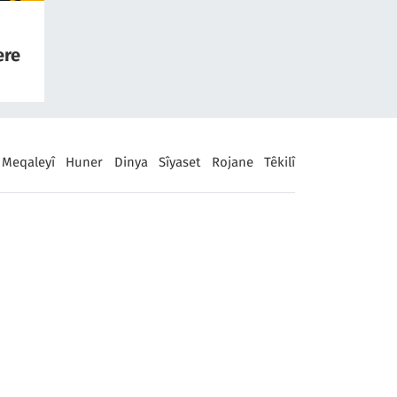
ere
akî
Meqaleyî
Huner
Dinya
Sîyaset
Rojane
Têkilî