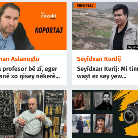
an Aslanoglu
Seyîdxan Kurdij
 profesor bê zî, eger
Seyîdxan Kurij: Mi ti
anê xo qisey nêkerê
waṣt ez sey yew
aver nêşinê"
entelektuel ṣarê xo r
xizmet bikerî