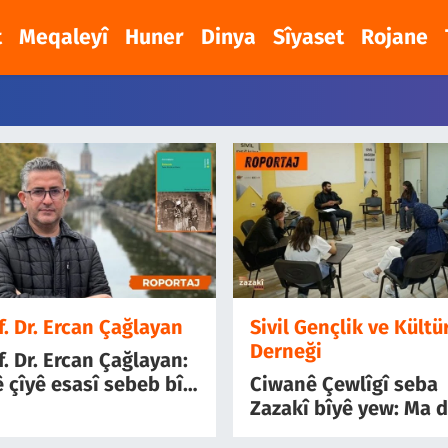
t
Meqaleyî
Huner
Dinya
Sîyaset
Rojane
f. Dr. Ercan Çağlayan
Sivil Gençlik ve Kültü
Derneği
f. Dr. Ercan Çağlayan:
ê çîyê esasî sebeb bî
Ciwanê Çewlîgî seba
ez babeta zazayan ser
Zazakî bîyê yew: Ma 
ixebitîyî
hîkayeya xo qalî bike