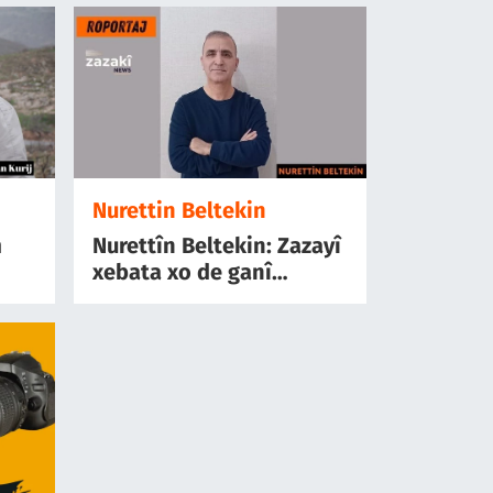
Nurettin Beltekin
m
Nurettîn Beltekin: Zazayî
xebata xo de ganî
ê
romantîk nêbê