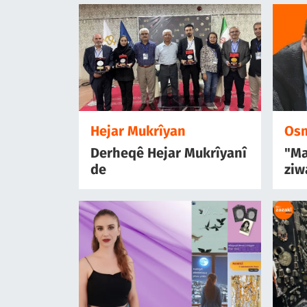
Hejar Mukrîyan
Osm
Derheqê Hejar Mukrîyanî
"Ma
de
ziw
ma 