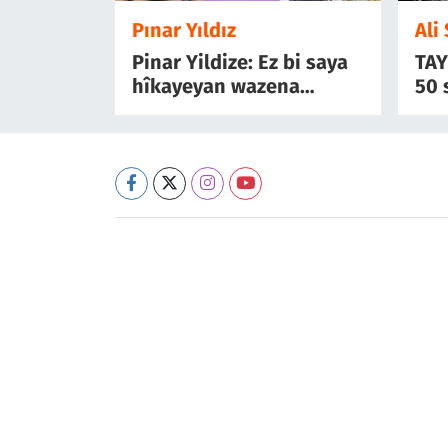
Pınar Yıldız
Ali
Pinar Yildize: Ez bi saya
TAY
hîkayeyan wazena
50 
dekewa mîyanê cuyanê
sêm
cîya-cîyayan