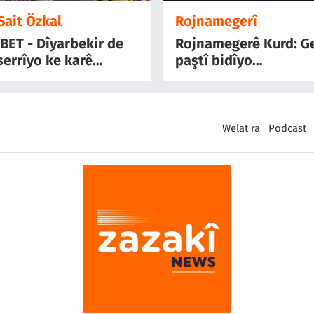
 Sait Özkal
Rojnamegerî
BET - Dîyarbekir de
Rojnamegerê Kurd: G
serrîyo ke karê
paştî bidîyo
karî keno
rojnamegerîya bi Zaz
Welat ra
Podcast