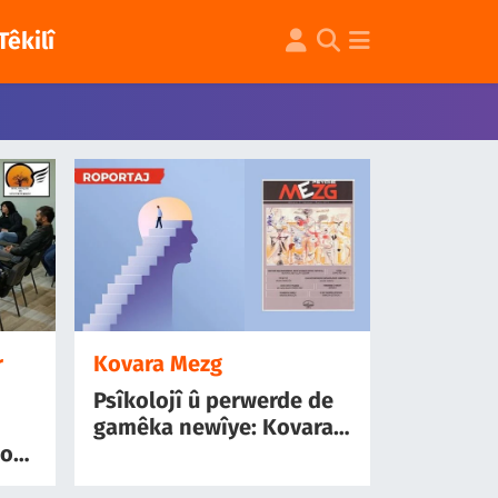
Têkilî
r
Kovara Mezg
Psîkolojî û perwerde de
gamêka newîye: Kovara
do
Mezg
rê