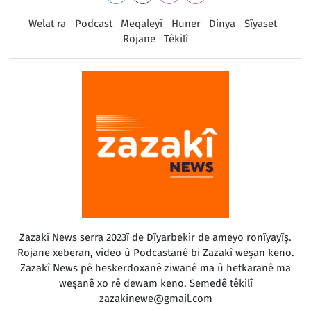
Welat ra
Podcast
Meqaleyî
Huner
Dinya
Sîyaset
Rojane
Têkilî
Zazakî News serra 2023î de Dîyarbekir de ameyo ronîyayîş.
Rojane xeberan, vîdeo û Podcastanê bi Zazakî weşan keno.
Zazakî News pê heskerdoxanê ziwanê ma û hetkaranê ma
weşanê xo rê dewam keno. Semedê têkilî
zazakinewe@gmail.com