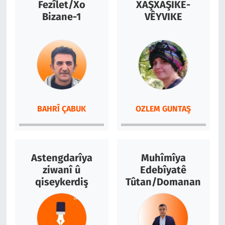
Fezîlet/Xo
XAŞXAŞIKE-
Bizane-1
VÊYVIKE
BAHRÎ ÇABUK
OZLEM GUNTAŞ
Astengdarîya
Muhîmîya
ziwanî û
Edebîyatê
qiseykerdiş
Tûtan/Domanan