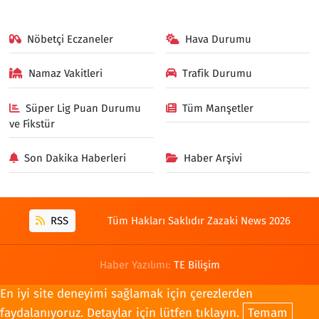
Nöbetçi Eczaneler
Hava Durumu
Namaz Vakitleri
Trafik Durumu
Süper Lig Puan Durumu
Tüm Manşetler
ve Fikstür
Son Dakika Haberleri
Haber Arşivi
RSS
Tüm Hakları Saklıdır Zazaki News 2026
Haber Yazılımı:
TE Bilişim
En iyi site deneyimi sağlamak için çerezlerden
faydalanıyoruz. Detaylar için lütfen tıklayın.
Temam