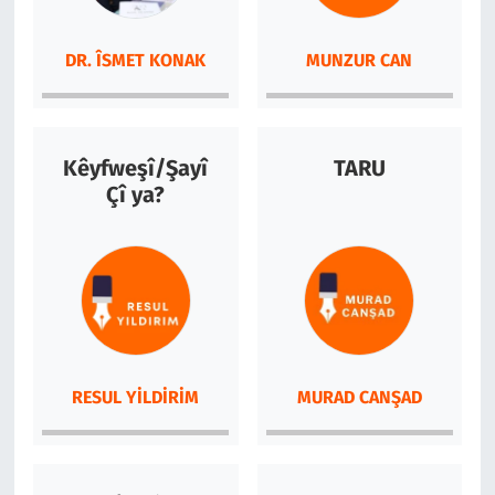
DR. ÎSMET KONAK
MUNZUR CAN
Kêyfweşî/Şayî
TARU
Çî ya?
RESUL YILDIRIM
MURAD CANŞAD