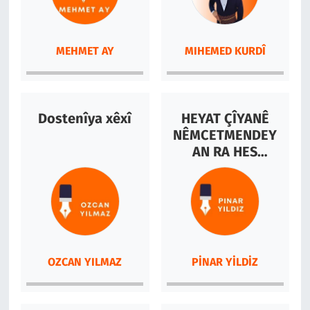
MEHMET AY
MIHEMED KURDÎ
Dostenîya xêxî
HEYAT ÇÎYANÊ
NÊMCETMENDEY
AN RA HES
NÊKENO
OZCAN YILMAZ
PINAR YILDIZ