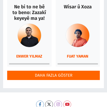
Ne bi to ne bê
Wisar û Xoza
to beno: Zazakî
keyeyê ma ya!
ENWER YILMAZ
FUAT YAMAN
DAHA FAZLA GÖSTER