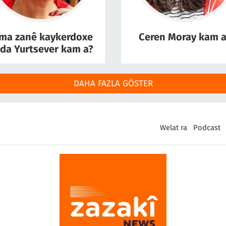
ma zanê kaykerdoxe
Ceren Moray kam a
da Yurtsever kam a?
DAHA FAZLA GÖSTER
Welat ra
Podcast