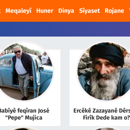
t
Meqaleyî
Huner
Dinya
Sîyaset
Rojane
Babîyê feqîran José
Ercêkê Zazayanê Dêr
"Pepe" Mujica
Firîk Dede kam o?