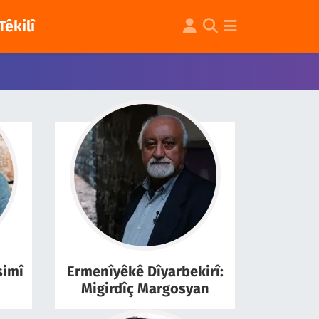
Têkilî
simî
Ermenîyêkê Dîyarbekirî:
Migirdîç Margosyan