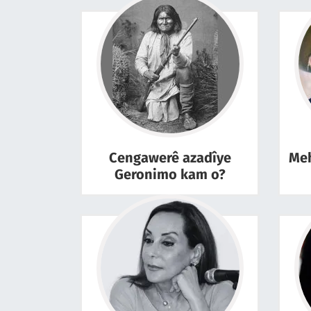
Cengawerê azadîye
Meh
Geronimo kam o?