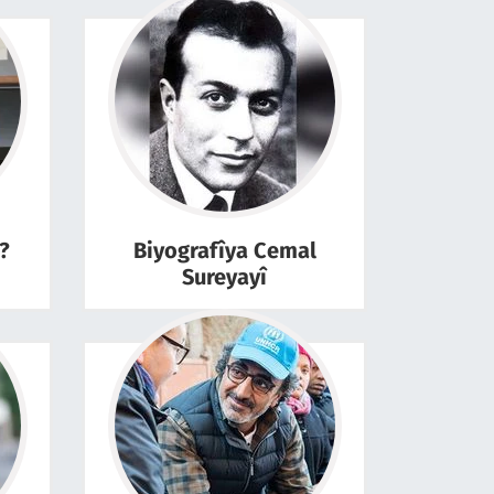
?
Biyografîya Cemal
Sureyayî