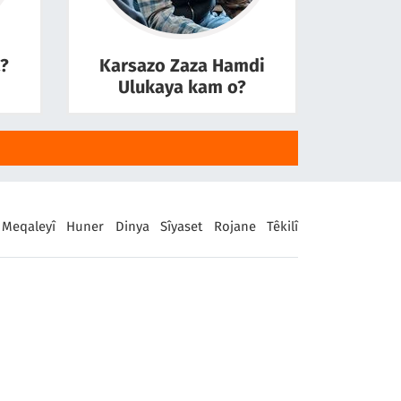
?
Karsazo Zaza Hamdi
Ulukaya kam o?
Meqaleyî
Huner
Dinya
Sîyaset
Rojane
Têkilî