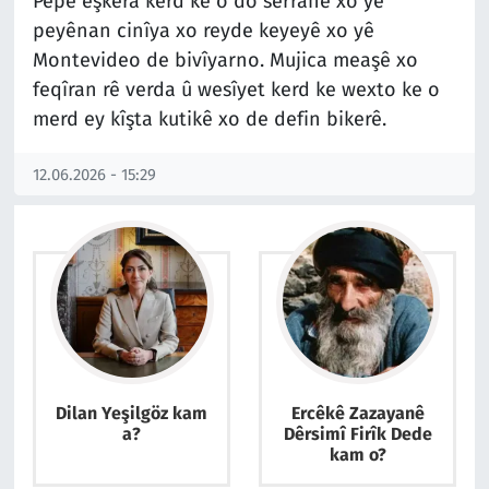
Pepe eşkera kerd ke o do serranê xo yê
peyênan cinîya xo reyde keyeyê xo yê
Montevideo de bivîyarno. Mujica meaşê xo
feqîran rê verda û wesîyet kerd ke wexto ke o
merd ey kîşta kutikê xo de defin bikerê.
12.06.2026 - 15:29
Dilan Yeşilgöz kam
Ercêkê Zazayanê
a?
Dêrsimî Firîk Dede
kam o?