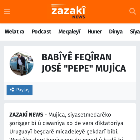
Welat ra
Nöbetçi Eczaneler
Welat ra
Podcast
Meqaleyî
Huner
Dinya
Sîya
Podcast
Hava Durumu
BABÎYÊ FEQÎRAN
Meqaleyî
Namaz Vakitleri
JOSÉ "PEPE" MUJICA
Huner
Trafik Durumu
Dinya
Süper Lig Puan Durumu ve Fikstür
Paylaş
Sîyaset
Tüm Manşetler
ZAZAKÎ NEWS
- Mujica, siyasetmedarêko
Rojane
Son Dakika Haberleri
şorişger bi û ciwanîya xo de vera dîktatorîya
Uruguayî beşdarê micadeleyê çekdarî bibi.
Têkilî
Haber Arşivi