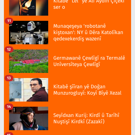
Kitabê “Lêl” yê Alî Aydin Çîçekî
ser o
11
Munaqeşeya 'robotanê
kiştoxan': NY û Dêra Katolîkan
qedexekerdiş wazenî
12
Germawanê Çewlîgî ra Termalê
Unîversîteya Çewlîgî
13
Kitabê şîîran yê Doğan
Munzurogluyî: Koyî Bîyê Xezal
14
Seyîdxan Kurij: Kirdî û Tarîhî
Nuştişî Kirdkî (Zazakî)