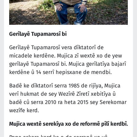
Gerîlayê Tupamarosî bi
Gerîlayê Tupamarosî vera dîktatorî de
micadele kerdêne. Mujica zî wextê xo de yew
gerîlayê Tupamarosî bi. Mujica gerîlatîya bajarî
kerdêne û 14 serrî hepisxane de mendbi.
Badê ke dîktatorî serra 1985 de rijîya, Mujica
verî hukmat de sey Wezîrê Zîretî xebitîya û
badê cû serra 2010 ra heta 2015 sey Serekomar
wezîfe kerd.
Mujica wextê serekîya xo de reformê pîlî kerdbî.