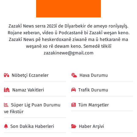
Zazakî News serra 2023î de Dîyarbekir de ameyo ronîyayîş.
Rojane xeberan, vîdeo û Podcastanê bi Zazakî weşan keno.
Zazakî News pê heskerdoxanê ziwanê ma û hetkaranê ma
weşanê xo rê dewam keno. Semedê têkilî
zazakinewe@gmail.com
Nöbetçi Eczaneler
Hava Durumu
Namaz Vakitleri
Trafik Durumu
Süper Lig Puan Durumu
Tüm Manşetler
ve Fikstür
Son Dakika Haberleri
Haber Arşivi