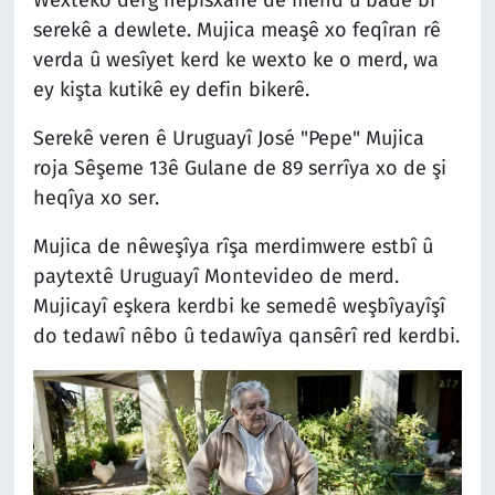
Wextêko derg hepisxane de mend û badê bi
serekê a dewlete. Mujica meaşê xo feqîran rê
verda û wesîyet kerd ke wexto ke o merd, wa
ey kişta kutikê ey defin bikerê.
Serekê veren ê Uruguayî José "Pepe" Mujica
roja Sêşeme 13ê Gulane de 89 serrîya xo de şi
heqîya xo ser.
Mujica de nêweşîya rîşa merdimwere estbî û
paytextê Uruguayî Montevideo de merd.
Mujicayî eşkera kerdbi ke semedê weşbîyayîşî
do tedawî nêbo û tedawîya qansêrî red kerdbi.