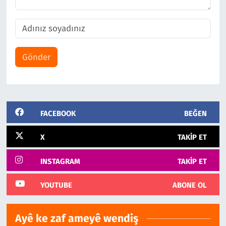
Gönder
FACEBOOK
BEĞEN
X
TAKIP ET
INSTAGRAM
TAKIP ET
YOUTUBE
ABONE OL
Ayê ke zaf ameyê wendiş