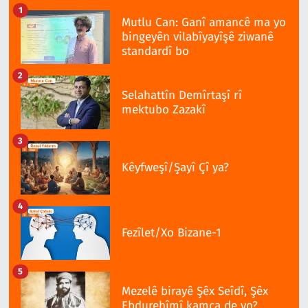
1
Mutlu Can: Ganî amancê ma yo
bingeyên vilabîyayîşê ziwanê
standardî bo
2
Selahattîn Demîrtaşî rî
mektubo Zazakî
3
Kêyfweşî/Şayî Çî ya?
4
Fezîlet/Xo Bizane-1
5
Mezelê birayê Şêx Seîdî, Şêx
Ebdurehîmî kamca de yo?