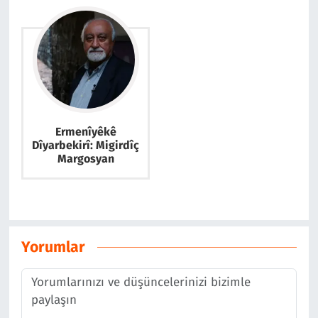
Ermenîyêkê
Dîyarbekirî: Migirdîç
Margosyan
Yorumlar