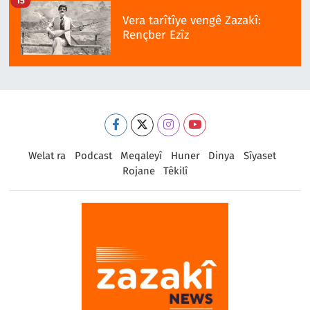
15
Vera tarîtîye vengê Zazakî:
Rençber Ezîz
Welat ra
Podcast
Meqaleyî
Huner
Dinya
Sîyaset
Rojane
Têkilî