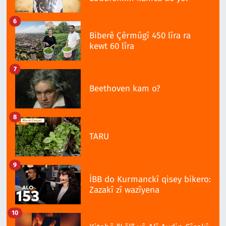
6
Biberê Çêrmûgî 450 lîra ra
kewt 60 lîra
7
Beethoven kam o?
8
TARU
9
İBB do Kurmanckî qisey bikero:
Zazakî zî wazîyena
10