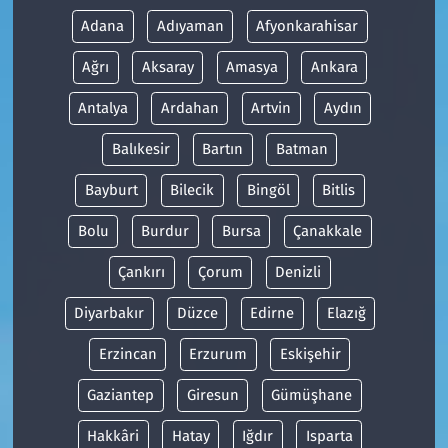
Adana
Adıyaman
Afyonkarahisar
Ağrı
Aksaray
Amasya
Ankara
Antalya
Ardahan
Artvin
Aydın
Balıkesir
Bartın
Batman
Bayburt
Bilecik
Bingöl
Bitlis
Bolu
Burdur
Bursa
Çanakkale
Çankırı
Çorum
Denizli
Diyarbakır
Düzce
Edirne
Elazığ
Erzincan
Erzurum
Eskişehir
Gaziantep
Giresun
Gümüşhane
Hakkâri
Hatay
Iğdır
Isparta