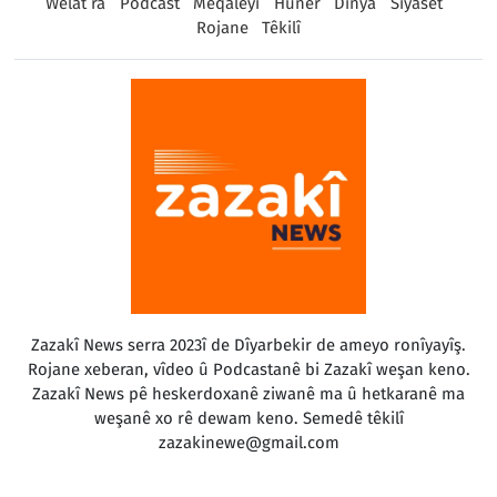
Welat ra
Podcast
Meqaleyî
Huner
Dinya
Sîyaset
Rojane
Têkilî
Zazakî News serra 2023î de Dîyarbekir de ameyo ronîyayîş.
Rojane xeberan, vîdeo û Podcastanê bi Zazakî weşan keno.
Zazakî News pê heskerdoxanê ziwanê ma û hetkaranê ma
weşanê xo rê dewam keno. Semedê têkilî
zazakinewe@gmail.com