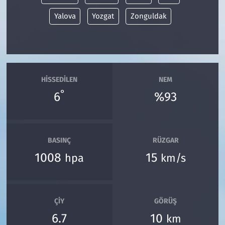
Yalova
Yozgat
Zonguldak
HISSEDILEN
NEM
°
6
%93
BASINÇ
RÜZGAR
1008
15
hpa
km/s
ÇIY
GÖRÜŞ
6.7
10
km