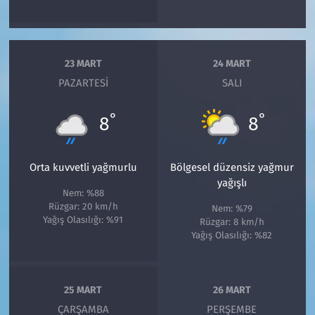
23 MART
24 MART
PAZARTESI
SALI
°
°
8
8
Orta kuvvetli yağmurlu
Bölgesel düzensiz yağmur
yağışlı
Nem: %88
Rüzgar: 20 km/h
Nem: %79
Yağış Olasılığı: %91
Rüzgar: 8 km/h
Yağış Olasılığı: %82
25 MART
26 MART
ÇARŞAMBA
PERŞEMBE