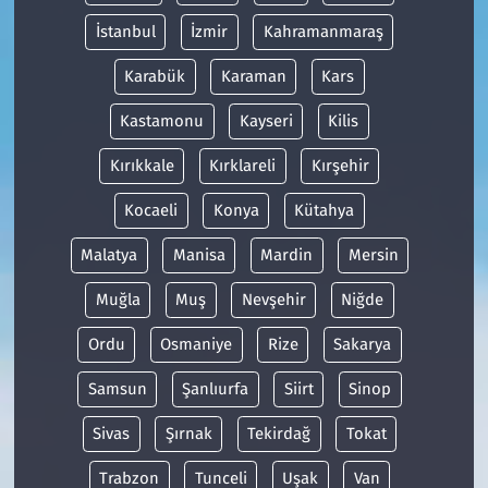
İstanbul
İzmir
Kahramanmaraş
Karabük
Karaman
Kars
Kastamonu
Kayseri
Kilis
Kırıkkale
Kırklareli
Kırşehir
Kocaeli
Konya
Kütahya
Malatya
Manisa
Mardin
Mersin
Muğla
Muş
Nevşehir
Niğde
Ordu
Osmaniye
Rize
Sakarya
Samsun
Şanlıurfa
Siirt
Sinop
Sivas
Şırnak
Tekirdağ
Tokat
Trabzon
Tunceli
Uşak
Van