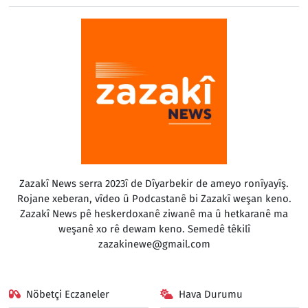
Zazakî News serra 2023î de Dîyarbekir de ameyo ronîyayîş.
Rojane xeberan, vîdeo û Podcastanê bi Zazakî weşan keno.
Zazakî News pê heskerdoxanê ziwanê ma û hetkaranê ma
weşanê xo rê dewam keno. Semedê têkilî
zazakinewe@gmail.com
Nöbetçi Eczaneler
Hava Durumu