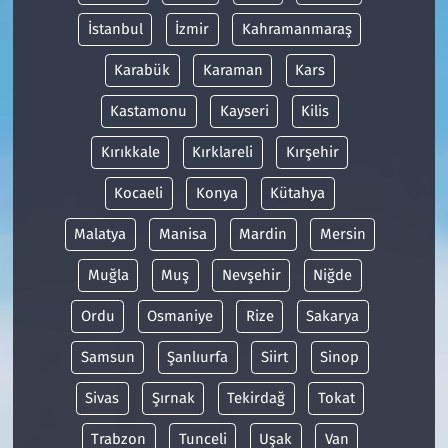
İstanbul
İzmir
Kahramanmaraş
Karabük
Karaman
Kars
Kastamonu
Kayseri
Kilis
Kırıkkale
Kırklareli
Kırşehir
Kocaeli
Konya
Kütahya
Malatya
Manisa
Mardin
Mersin
Muğla
Muş
Nevşehir
Niğde
Ordu
Osmaniye
Rize
Sakarya
Samsun
Şanlıurfa
Siirt
Sinop
Sivas
Şırnak
Tekirdağ
Tokat
Trabzon
Tunceli
Uşak
Van