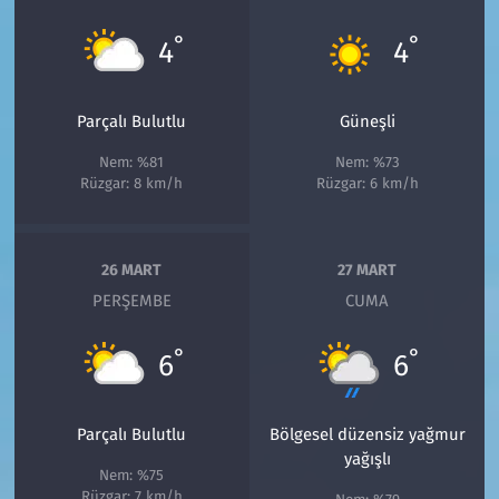
°
°
4
4
Parçalı Bulutlu
Güneşli
Nem: %81
Nem: %73
Rüzgar: 8 km/h
Rüzgar: 6 km/h
26 MART
27 MART
PERŞEMBE
CUMA
°
°
6
6
Parçalı Bulutlu
Bölgesel düzensiz yağmur
yağışlı
Nem: %75
Rüzgar: 7 km/h