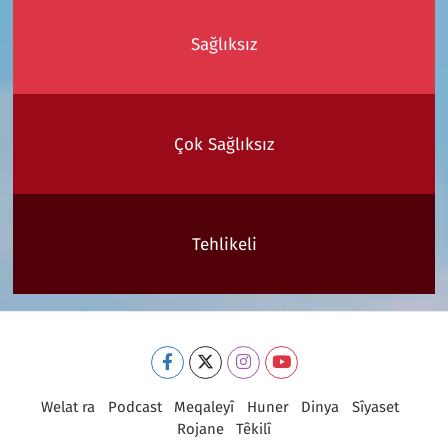
Sağlıksız
Çok Sağlıksız
Tehlikeli
Welat ra
Podcast
Meqaleyî
Huner
Dinya
Sîyaset
Rojane
Têkilî