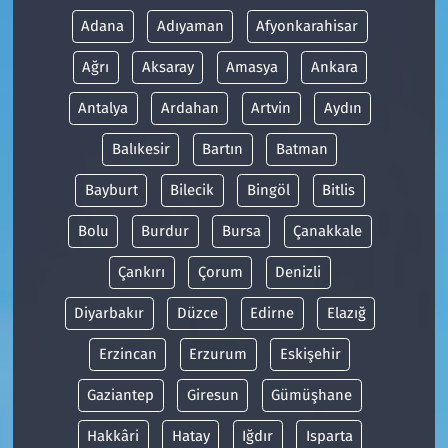
Adana
Adıyaman
Afyonkarahisar
Ağrı
Aksaray
Amasya
Ankara
Antalya
Ardahan
Artvin
Aydın
Balıkesir
Bartın
Batman
Bayburt
Bilecik
Bingöl
Bitlis
Bolu
Burdur
Bursa
Çanakkale
Çankırı
Çorum
Denizli
Diyarbakır
Düzce
Edirne
Elazığ
Erzincan
Erzurum
Eskişehir
Gaziantep
Giresun
Gümüşhane
Hakkâri
Hatay
Iğdır
Isparta