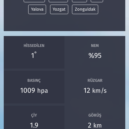
Yalova
Yozgat
Zonguldak
HISSEDILEN
NEM
°
1
%95
BASINÇ
RÜZGAR
1009
12
hpa
km/s
ÇIY
GÖRÜŞ
1.9
2
km