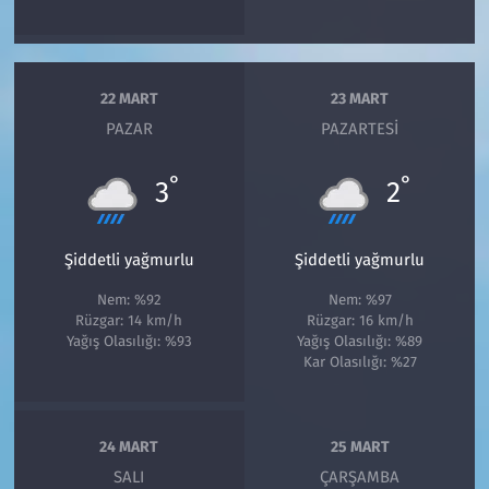
22 MART
23 MART
PAZAR
PAZARTESI
°
°
3
2
Şiddetli yağmurlu
Şiddetli yağmurlu
Nem: %92
Nem: %97
Rüzgar: 14 km/h
Rüzgar: 16 km/h
Yağış Olasılığı: %93
Yağış Olasılığı: %89
Kar Olasılığı: %27
24 MART
25 MART
SALI
ÇARŞAMBA