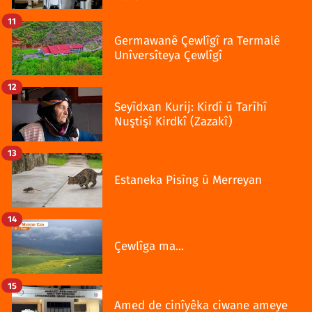
11
Germawanê Çewlîgî ra Termalê
Unîversîteya Çewlîgî
12
Seyîdxan Kurij: Kirdî û Tarîhî
Nuştişî Kirdkî (Zazakî)
13
Estaneka Pisîng û Merreyan
14
Çewlîga ma...
15
Amed de cinîyêka ciwane ameye