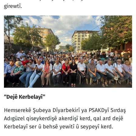
girewtî.
“Dejê Kerbelayî”
Hemserekê Şubeya Dîyarbekirî ya PSAKDyî Sırdaş
Adıgüzel qiseykerdişê akerdişî kerd, qal ard dejê
Kerbelayî ser û behsê yewitî û seypeyî kerd.