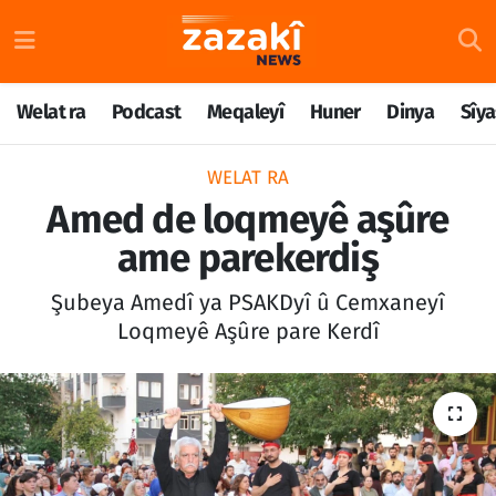
Welat ra
Nöbetçi Eczaneler
Welat ra
Podcast
Meqaleyî
Huner
Dinya
Sîya
Podcast
Hava Durumu
WELAT RA
Meqaleyî
Namaz Vakitleri
Amed de loqmeyê aşûre
ame parekerdiş
Huner
Trafik Durumu
Şubeya Amedî ya PSAKDyî û Cemxaneyî
Dinya
Süper Lig Puan Durumu ve Fikstür
Loqmeyê Aşûre pare Kerdî
Sîyaset
Tüm Manşetler
Rojane
Son Dakika Haberleri
Têkilî
Haber Arşivi