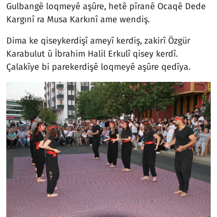
Gulbangê loqmeyê aşûre, hetê pîranê Ocaqê Dede
Kargınî ra Musa Karkınî ame wendiş.
Dima ke qiseykerdişî ameyî kerdiş, zakirî Özgür
Karabulut û İbrahim Halil Erkulî qisey kerdî.
Çalakîye bi parekerdişê loqmeyê aşûre qedîya.