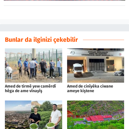
Bunlar da ilginizi çekebilir
Amed de tirmê yew camêrdî
Amed de cinîyêka ciwane
hêga de ame vînayîş
ameye kiştene