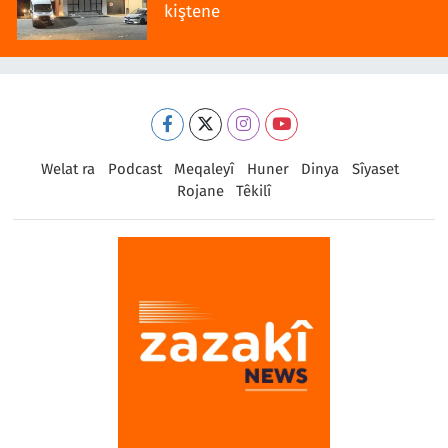
kiştene
Welat ra
Podcast
Meqaleyî
Huner
Dinya
Sîyaset
Rojane
Têkilî