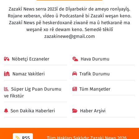
Zazakî News serra 2023î de Dîyarbekir de ameyo ronîyayîş.
Rojane xeberan, vîdeo û Podcastanê bi Zazakî weşan keno.
Zazakî News pê heskerdoxanê ziwanê ma û hetkaranê ma
weşanê xo rê dewam keno. Semedê têkilî
zazakinewe@gmail.com
Nöbetçi Eczaneler
Hava Durumu
Namaz Vakitleri
Trafik Durumu
Süper Lig Puan Durumu
Tüm Manşetler
ve Fikstür
Son Dakika Haberleri
Haber Arşivi
RSS
Tüm Hakları Saklıdır Zazaki News 2026