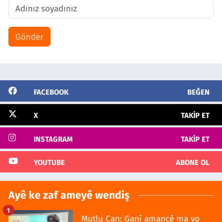
Gönder
FACEBOOK
BEĞEN
X
TAKIP ET
INSTAGRAM
TAKIP ET
YOUTUBE
ABONE OL
Ayê ke zaf ameyê wendiş
1
Mutlu Can: Ganî amancê ma yo