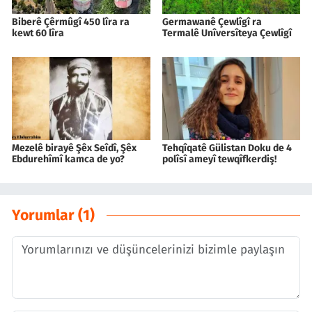
Biberê Çêrmûgî 450 lîra ra
Germawanê Çewlîgî ra
kewt 60 lîra
Termalê Unîversîteya Çewlîgî
Mezelê birayê Şêx Seîdî, Şêx
Tehqîqatê Gülistan Doku de 4
Ebdurehîmî kamca de yo?
polîsî ameyî tewqîfkerdiş!
Yorumlar (1)