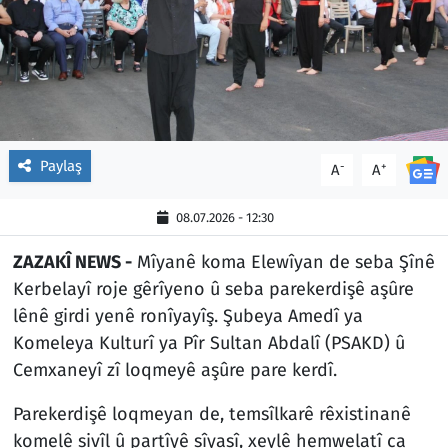
Paylaş
-
+
A
A
08.07.2026 - 12:30
ZAZAKÎ NEWS -
Mîyanê koma Elewîyan de seba Şînê
Kerbelayî roje gêrîyeno û seba parekerdişê aşûre
lênê girdi yenê ronîyayîş. Şubeya Amedî ya
Komeleya Kulturî ya Pîr Sultan Abdalî (PSAKD) û
Cemxaneyî zî loqmeyê aşûre pare kerdî.
Parekerdişê loqmeyan de, temsîlkarê rêxistinanê
komelê sivîl û partîyê sîyasî, xeylê hemwelatî ca