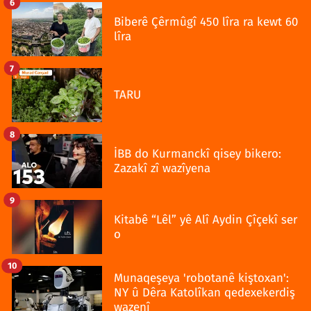
6
Biberê Çêrmûgî 450 lîra ra kewt 60
lîra
7
TARU
8
İBB do Kurmanckî qisey bikero:
Zazakî zî wazîyena
9
Kitabê “Lêl” yê Alî Aydin Çîçekî ser
o
10
Munaqeşeya 'robotanê kiştoxan':
NY û Dêra Katolîkan qedexekerdiş
wazenî