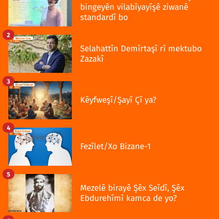
bingeyên vilabîyayîşê ziwanê
standardî bo
2
Selahattîn Demîrtaşî rî mektubo
Zazakî
3
Kêyfweşî/Şayî Çî ya?
4
Fezîlet/Xo Bizane-1
5
Mezelê birayê Şêx Seîdî, Şêx
Ebdurehîmî kamca de yo?