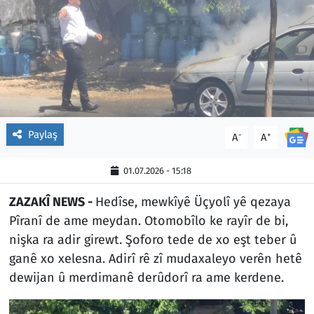
Paylaş
-
+
A
A
01.07.2026 - 15:18
ZAZAKÎ NEWS -
Hedîse, mewkîyê Üçyolî yê qezaya
Pîranî de ame meydan. Otomobîlo ke rayîr de bi,
nişka ra adir girewt. Şoforo tede de xo eşt teber û
ganê xo xelesna. Adirî rê zî mudaxaleyo verên hetê
dewijan û merdimanê derûdorî ra ame kerdene.