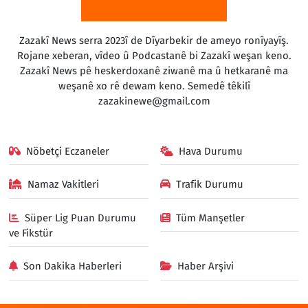
Zazakî News serra 2023î de Dîyarbekir de ameyo ronîyayîş.
Rojane xeberan, vîdeo û Podcastanê bi Zazakî weşan keno.
Zazakî News pê heskerdoxanê ziwanê ma û hetkaranê ma
weşanê xo rê dewam keno. Semedê têkilî
zazakinewe@gmail.com
Nöbetçi Eczaneler
Hava Durumu
Namaz Vakitleri
Trafik Durumu
Süper Lig Puan Durumu
Tüm Manşetler
ve Fikstür
Son Dakika Haberleri
Haber Arşivi