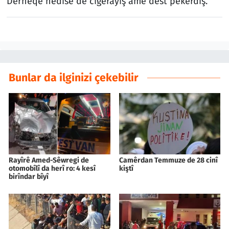
Derheqê hedîse de cigêrayîş ame dest pêkerdiş.
Bunlar da ilginizi çekebilir
Rayîrê Amed-Sêwregi de
Camêrdan Temmuze de 28 cinî
otomobîlî da herî ro: 4 kesî
kiştî
birîndar bîyî