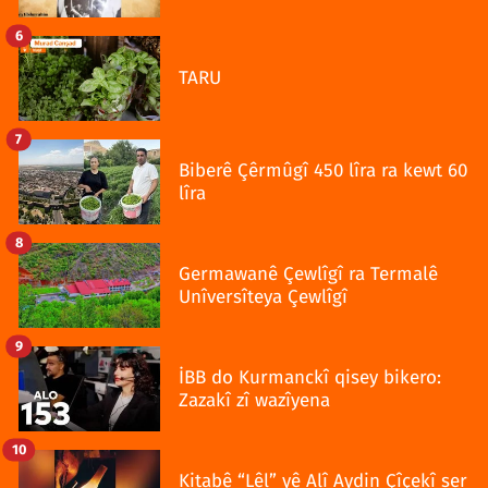
6
TARU
7
Biberê Çêrmûgî 450 lîra ra kewt 60
lîra
8
Germawanê Çewlîgî ra Termalê
Unîversîteya Çewlîgî
9
İBB do Kurmanckî qisey bikero:
Zazakî zî wazîyena
10
Kitabê “Lêl” yê Alî Aydin Çîçekî ser