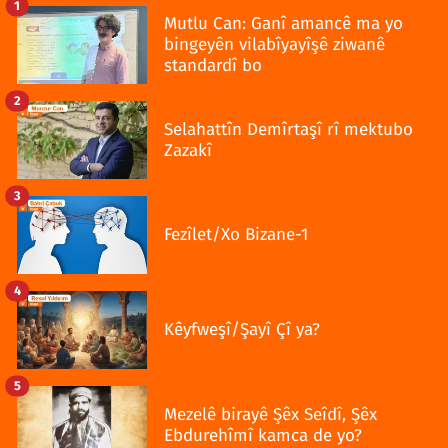
1
Mutlu Can: Ganî amancê ma yo
bingeyên vilabîyayîşê ziwanê
standardî bo
2
Selahattîn Demîrtaşî rî mektubo
Zazakî
3
Fezîlet/Xo Bizane-1
4
Kêyfweşî/Şayî Çî ya?
5
Mezelê birayê Şêx Seîdî, Şêx
Ebdurehîmî kamca de yo?