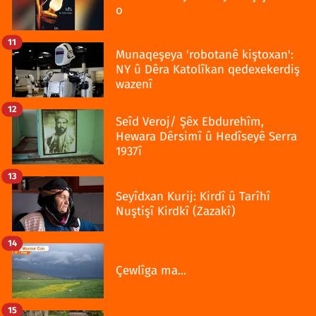
o
11
Munaqeşeya 'robotanê kiştoxan':
NY û Dêra Katolîkan qedexekerdiş
wazenî
12
Seîd Veroj/ Şêx Ebdurehîm,
Hewara Dêrsimî û Hedîseyê Serra
1937î
13
Seyîdxan Kurij: Kirdî û Tarîhî
Nuştişî Kirdkî (Zazakî)
14
Çewlîga ma...
15