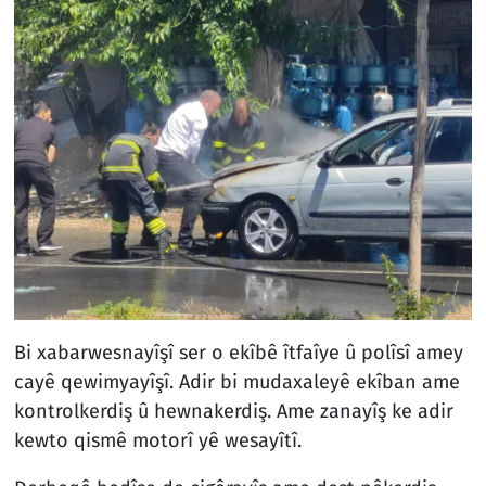
Bi xabarwesnayîşî ser o ekîbê îtfaîye û polîsî amey
cayê qewimyayîşî. Adir bi mudaxaleyê ekîban ame
kontrolkerdiş û hewnakerdiş. Ame zanayîş ke adir
kewto qismê motorî yê wesayîtî.