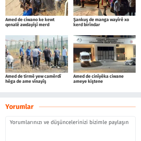
Amed de ciwano ke kewt
Şankuş de manga wayîrê xo
qenalê awdayîşî merd
kerd birîndar
Amed de tirmê yew camêrdî
Amed de cinîyêka ciwane
hêga de ame vînayîş
ameye kiştene
Yorumlar