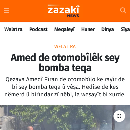
Welat ra
Nöbetçi Eczaneler
Welat ra
Podcast
Meqaleyî
Huner
Dinya
Sîya
Podcast
Hava Durumu
WELAT RA
Meqaleyî
Namaz Vakitleri
Amed de otomobîlêk sey
bomba teqa
Huner
Trafik Durumu
Qezaya Amedî Pîran de otomobîlo ke rayîr de
Dinya
Süper Lig Puan Durumu ve Fikstür
bi sey bomba teqa û vêşa. Hedîse de kes
nêmerd û birîndar zî nêbi, la wesayît bi xurde.
Sîyaset
Tüm Manşetler
Rojane
Son Dakika Haberleri
Têkilî
Haber Arşivi