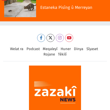
Estaneka Pisîng û Merreyan
Welat ra
Podcast
Meqaleyî
Huner
Dinya
Sîyaset
Rojane
Têkilî