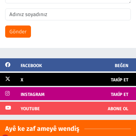
Gönder
FACEBOOK
BEĞEN
X
TAKIP ET
INSTAGRAM
TAKIP ET
YOUTUBE
ABONE OL
Ayê ke zaf ameyê wendiş