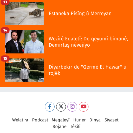
13
Estaneka Pisîng û Merreyan
14
Wezîrê Edaletî: Do qeyumî bimanê,
Demirtaş nêvejîyo
15
Dîyarbekir de "Germê El Hawar" û
rojêk
Welat ra
Podcast
Meqaleyî
Huner
Dinya
Sîyaset
Rojane
Têkilî