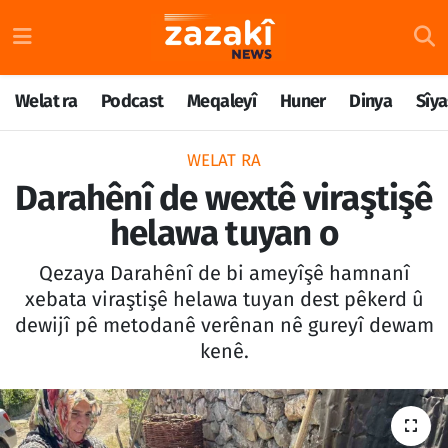
Welat ra
Nöbetçi Eczaneler
Welat ra
Podcast
Meqaleyî
Huner
Dinya
Sîya
Podcast
Hava Durumu
WELAT RA
Meqaleyî
Namaz Vakitleri
Darahênî de wextê viraştişê
helawa tuyan o
Huner
Trafik Durumu
Qezaya Darahênî de bi ameyîşê hamnanî
Dinya
Süper Lig Puan Durumu ve Fikstür
xebata viraştişê helawa tuyan dest pêkerd û
dewijî pê metodanê verênan nê gureyî dewam
Sîyaset
Tüm Manşetler
kenê.
Rojane
Son Dakika Haberleri
Têkilî
Haber Arşivi