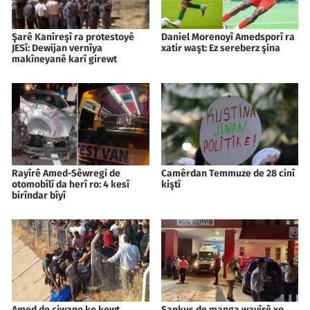
Şarê Kanîreşî ra protestoyê
Daniel Morenoyî Amedsporî ra
JESî: Dewijan vernîya
xatir waşt: Ez sereberz şina
makîneyanê karî girewt
Rayîrê Amed-Sêwregi de
Camêrdan Temmuze de 28 cinî
otomobîlî da herî ro: 4 kesî
kiştî
birîndar bîyî
Amed de ciwano ke kewt
Şankuş de manga wayîrê xo