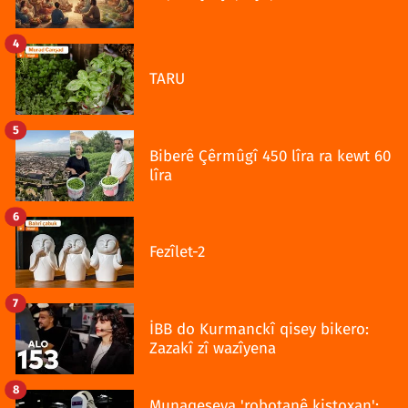
4
TARU
5
Biberê Çêrmûgî 450 lîra ra kewt 60
lîra
6
Fezîlet-2
7
İBB do Kurmanckî qisey bikero:
Zazakî zî wazîyena
8
Munaqeşeya 'robotanê kiştoxan':