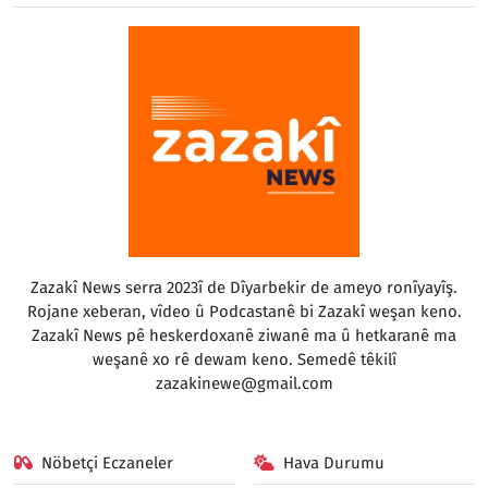
Zazakî News serra 2023î de Dîyarbekir de ameyo ronîyayîş.
Rojane xeberan, vîdeo û Podcastanê bi Zazakî weşan keno.
Zazakî News pê heskerdoxanê ziwanê ma û hetkaranê ma
weşanê xo rê dewam keno. Semedê têkilî
zazakinewe@gmail.com
Nöbetçi Eczaneler
Hava Durumu