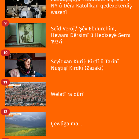
NY û Dêra Katolîkan qedexekerdiş
wazenî
9
Seîd Veroj/ Şêx Ebdurehîm,
Hewara Dêrsimî û Hedîseyê Serra
1937î
10
Seyîdxan Kurij: Kirdî û Tarîhî
Nuştişî Kirdkî (Zazakî)
11
Welatî ra dûrî
12
Çewlîga ma...