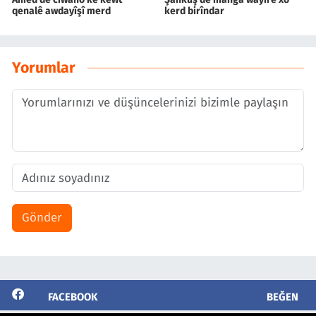
qenalê awdayîşî merd
kerd birîndar
Yorumlar
Gönder
FACEBOOK
BEĞEN