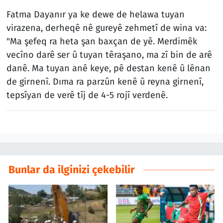
Fatma Dayanır ya ke dewe de helawa tuyan
virazena, derheqê nê gureyê zehmetî de wina va:
"Ma şefeq ra heta şan baxçan de yê. Merdimêk
vecîno darê ser û tuyan têraşano, ma zî bin de arê
danê. Ma tuyan anê keye, pê destan kenê û lênan
de girnenî. Dıma ra parzûn kenê û reyna girnenî,
tepsîyan de verê tîj de 4-5 rojî verdenê.
Bunlar da ilginizi çekebilir