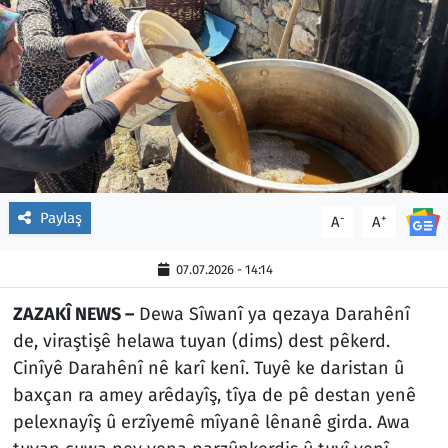
Paylaş
-
+
A
A
07.07.2026 - 14:14
ZAZAKÎ NEWS –
Dewa Sîwanî ya qezaya Darahênî
de, viraştişê helawa tuyan (dims) dest pêkerd.
Cinîyê Darahênî nê karî kenî. Tuyê ke daristan û
baxçan ra amey arêdayîş, tîya de pê destan yenê
pelexnayîş û erzîyemê mîyanê lênanê girda. Awa