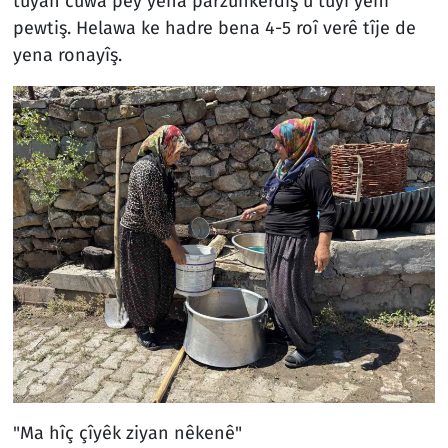
tuyan cuwa pey yena parzûnkerdiş û tuyî yenî
pewtiş. Helawa ke hadre bena 4-5 roî verê tîje de
yena ronayîş.
"Ma hîç çîyêk ziyan nêkenê"