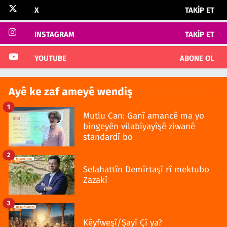
X
TAKIP ET
INSTAGRAM
TAKIP ET
YOUTUBE
ABONE OL
Ayê ke zaf ameyê wendiş
1
Mutlu Can: Ganî amancê ma yo
bingeyên vilabîyayîşê ziwanê
standardî bo
2
Selahattîn Demîrtaşî rî mektubo
Zazakî
3
Kêyfweşî/Şayî Çî ya?