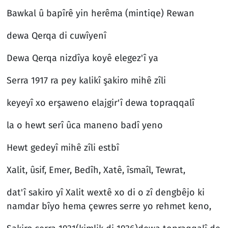
Bawkal û bapîrê yin herêma (mintiqe) Rewan
dewa Qerqa di cuwîyenî
Dewa Qerqa nizdîya koyê elegez'î ya
Serra 1917 ra pey kalikî şakiro mihê zîli
keyeyî xo erşaweno elajgir'î dewa topraqqalî
la o hewt serî ûca maneno badî yeno
Hewt gedeyî mihê zîli estbî
Xalit, ûsif, Emer, Bedîh, Xatê, îsmaîl, Tewrat,
dat'î sakiro yî Xalit wextê xo di o zî dengbêjo ki
namdar bîyo hema çewres serre yo rehmet keno,