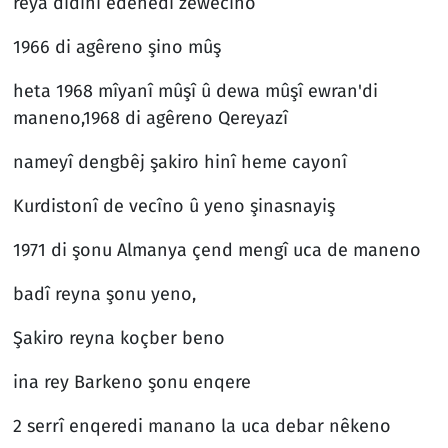
reya didîni edenedi zewecîno
1966 di agêreno şino mûş
heta 1968 mîyanî mûşî û dewa mûşî ewran'di
maneno,1968 di agêreno Qereyazî
nameyî dengbêj şakiro hinî heme cayonî
Kurdistonî de vecîno û yeno şinasnayiş
1971 di şonu Almanya çend mengî uca de maneno
badî reyna şonu yeno,
Şakiro reyna koçber beno
ina rey Barkeno şonu enqere
2 serrî enqeredi manano la uca debar nêkeno