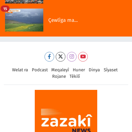
15
Çewlîga ma...
Welat ra
Podcast
Meqaleyî
Huner
Dinya
Sîyaset
Rojane
Têkilî