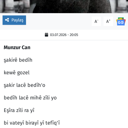
Paylaş
-
+
A
A
03.07.2026 - 20:05
Munzur Can
şakirê bedîh
kewê gozel
şakir lacê bedîh'o
bedîh lacê mihê zîli yo
Eşîra zîli ra yî
bi vateyî birayî yî tefîq'î