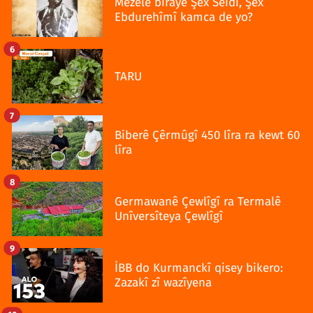
Mezelê birayê Şêx Seîdî, Şêx
Ebdurehîmî kamca de yo?
6
TARU
7
Biberê Çêrmûgî 450 lîra ra kewt 60
lîra
8
Germawanê Çewlîgî ra Termalê
Unîversîteya Çewlîgî
9
İBB do Kurmanckî qisey bikero:
Zazakî zî wazîyena