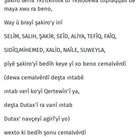
Şakiro serra 1931(kimlik di 1936)dewa topraqqalî de
maya xwu ra beno,
Way û brayî şakiro'y inî
SELÎM, SALIH, ŞAKİR, SEÎD, ALİYA, TEFÎQ, FAÎQ,
SIDÎQ,MİHEMED, XALİD, NAÎLE, SUWEYLA,
pîyê şakiro'yî bedîh keye yî xo beno cemalvêrdî
(dewa cemalvêrdî deşta ıntabê
ıntab verî ko'yî Qertewîn'î ya,
deşta Dutax'î ra vanî ıntab
Dutax' navçeyî agirî'yî yo)
wexto ki bedîh şonu cemalvêrdî