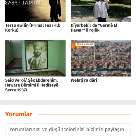
Terso ewilin (Prımal Fear-İlk
Dîyarbekir de "Germê El
Korku)
Hawar" û rojêk
Seîd Veroj/ Şêx Ebdurehîm,
Welatî ra dûrî
Hewara Dêrsimî û Hedîseyê
Serra 1937î
Yorumlar