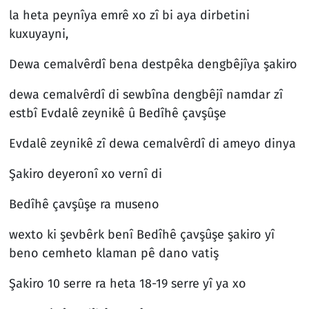
la heta peynîya emrê xo zî bi aya dirbetini
kuxuyayni,
Dewa cemalvêrdî bena destpêka dengbêjîya şakiro
dewa cemalvêrdî di sewbîna dengbêjî namdar zî
estbî Evdalê zeynikê û Bedîhê çavşûşe
Evdalê zeynikê zî dewa cemalvêrdî di ameyo dinya
Şakiro deyeronî xo vernî di
Bedîhê çavşûşe ra museno
wexto ki şevbêrk benî Bedîhê çavşûşe şakiro yî
beno cemheto klaman pê dano vatiş
Şakiro 10 serre ra heta 18-19 serre yî ya xo