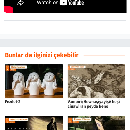
Bunlar da ilginizi çekebilir
Fezîlet-2
Vampîrî; Hewnaşîyayîşê heşî
cinawiran peyda keno