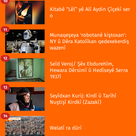
10
Kitabê “Lêl” yê Alî Aydin Çîçekî ser
o
11
Munaqeşeya 'robotanê kiştoxan':
NY û Dêra Katolîkan qedexekerdiş
wazenî
12
Seîd Veroj/ Şêx Ebdurehîm,
Hewara Dêrsimî û Hedîseyê Serra
1937î
13
Seyîdxan Kurij: Kirdî û Tarîhî
Nuştişî Kirdkî (Zazakî)
14
Welatî ra dûrî