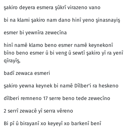
şakiro deyera esmera şûkrî virazeno vano
bi na klami şakiro nam dano hinî yeno şinasnayiş
esmer bi yewnîra zewecîna
hinî namê klamo beno esmer namê keynekonî
bîno beno esmer û bi veng û sewtî şakiro yî ra yenî
qîrayîş,
badî zewaca esmeri
şakiro yewna keynek bi namê Dîlber'i ra heskeno
dîlberi remneno 17 serre beno tede zewecîno
2 serrî zewacê yî serra vêreno
Bi pî û birayanî xo keyeyî xo barkenî benî