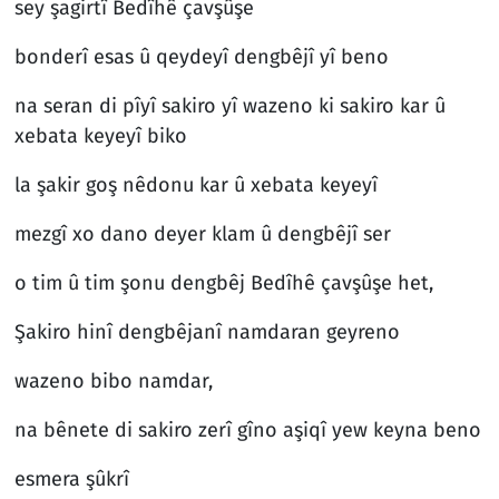
sey şagirtî Bedîhê çavşûşe
bonderî esas û qeydeyî dengbêjî yî beno
na seran di pîyî sakiro yî wazeno ki sakiro kar û
xebata keyeyî biko
la şakir goş nêdonu kar û xebata keyeyî
mezgî xo dano deyer klam û dengbêjî ser
o tim û tim şonu dengbêj Bedîhê çavşûşe het,
Şakiro hinî dengbêjanî namdaran geyreno
wazeno bibo namdar,
na bênete di sakiro zerî gîno aşiqî yew keyna beno
esmera şûkrî