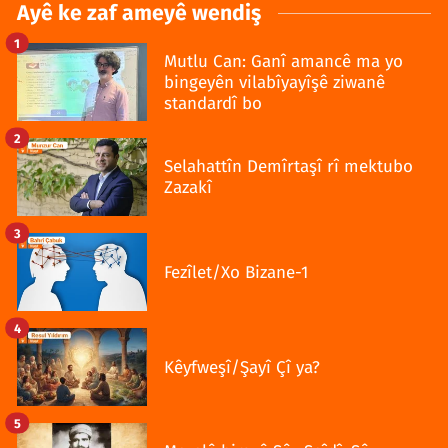
Ayê ke zaf ameyê wendiş
1
Mutlu Can: Ganî amancê ma yo
bingeyên vilabîyayîşê ziwanê
standardî bo
2
Selahattîn Demîrtaşî rî mektubo
Zazakî
3
Fezîlet/Xo Bizane-1
4
Kêyfweşî/Şayî Çî ya?
5