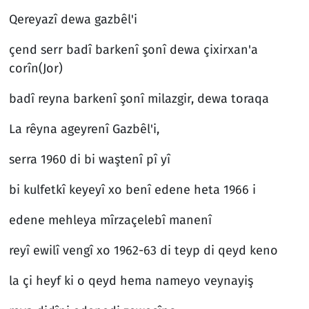
Qereyazî dewa gazbêl'i
çend serr badî barkenî şonî dewa çixirxan'a
corîn(Jor)
badî reyna barkenî şonî milazgir, dewa toraqa
La rêyna ageyrenî Gazbêl'i,
serra 1960 di bi waştenî pî yî
bi kulfetkî keyeyî xo benî edene heta 1966 i
edene mehleya mîrzaçelebî manenî
reyî ewilî vengî xo 1962-63 di teyp di qeyd keno
la çi heyf ki o qeyd hema nameyo veynayiş