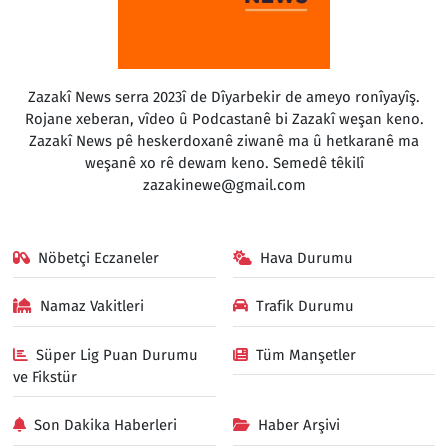
Zazakî News serra 2023î de Dîyarbekir de ameyo ronîyayîş.
Rojane xeberan, vîdeo û Podcastanê bi Zazakî weşan keno.
Zazakî News pê heskerdoxanê ziwanê ma û hetkaranê ma
weşanê xo rê dewam keno. Semedê têkilî
zazakinewe@gmail.com
Nöbetçi Eczaneler
Hava Durumu
Namaz Vakitleri
Trafik Durumu
Süper Lig Puan Durumu
Tüm Manşetler
ve Fikstür
Son Dakika Haberleri
Haber Arşivi