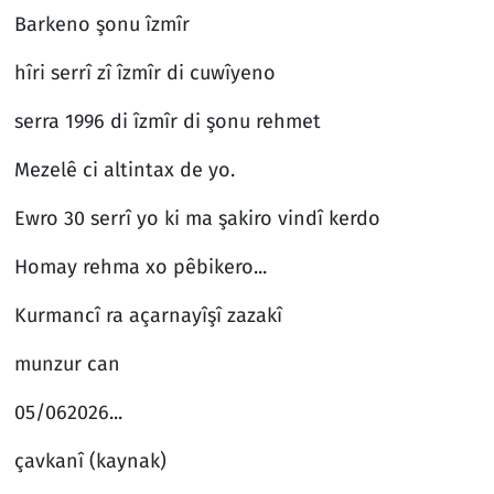
Barkeno şonu îzmîr
hîri serrî zî îzmîr di cuwîyeno
serra 1996 di îzmîr di şonu rehmet
Mezelê ci altintax de yo.
Ewro 30 serrî yo ki ma şakiro vindî kerdo
Homay rehma xo pêbikero...
Kurmancî ra açarnayîşî zazakî
munzur can
05/062026...
çavkanî (kaynak)