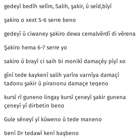
gedeyî bedîh selîm, Salih, şakir, û seîd,bîyî
şakiro o xext 5-6 serre beno
gedeyî û ciwaney şakiro dewa cemalvêrdî di vêrena
Şakiro hema 6-7 serre yo
sakiro û brayî ci saih bi monikî damaçêy pîyî xo
gînî tede kaykenî salih yarîra varnîya damaçî
tadonu şakir û piranonu damaçe teqeno
kursî rî guneno lingay kursî çeneyî şakir gunena
çeneyî yî dirbetin beno
Gule sêneyî yî kûweno û tede maneno
benî Dr tedawî kenî başbeno