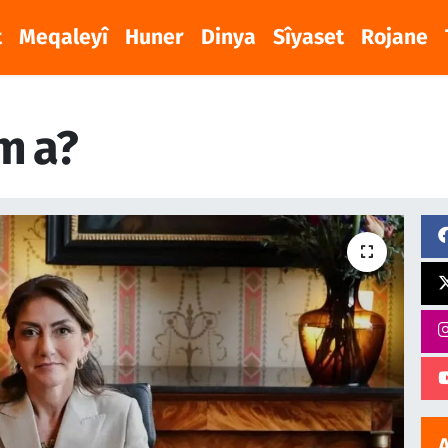
t
Meqaleyî
Huner
Dinya
Sîyaset
Rojane
m a?