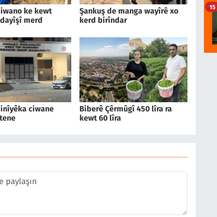
15
iwano ke kewt
Şankuş de manga wayîrê xo
dayîşî merd
kerd birîndar
inîyêka ciwane
Biberê Çêrmûgî 450 lîra ra
tene
kewt 60 lîra