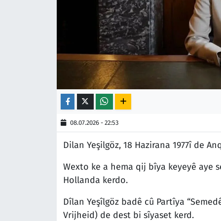
08.07.2026 - 22:53
Dilan Yeşilgöz, 18 Hazirana 1977î de An
Wexto ke a hema qij bîya keyeyê aye se
Hollanda kerdo.
Dîlan Yeşîlgöz badê cû Partîya “Semedê
Vrijheid) de dest bi sîyaset kerd.