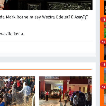
da Mark Rothe ra sey Wezîra Edeletî û Asayîşî
11
 wazîfe kena.
12
13
14