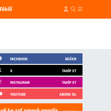
Têkilî
FACEBOOK
BEĞEN
X
TAKIP ET
INSTAGRAM
TAKIP ET
YOUTUBE
ABONE OL
Ayê ke zaf ameyê wendiş