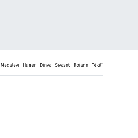
Meqaleyî
Huner
Dinya
Sîyaset
Rojane
Têkilî