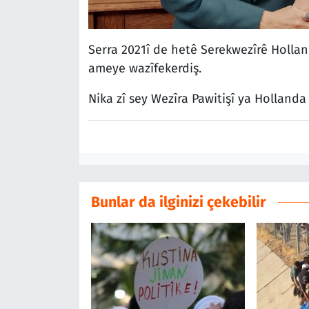
Serra 2021î de hetê Serekwezîrê Hollan
ameye wazîfekerdiş.
Nika zî sey Wezîra Pawitişî ya Hollanda
Bunlar da ilginizi çekebilir