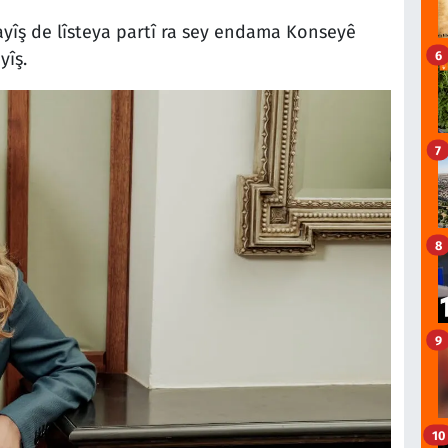
yîş de lîsteya partî ra sey endama Konseyê
6
yîş.
7
8
9
10