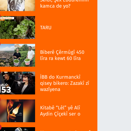
kamca de yo?
TARU
Biberê Çêrmûgî 450
lîra ra kewt 60 lîra
İBB do Kurmanckî
qisey bikero: Zazakî zî
wazîyena
Kitabê “Lêl” yê Alî
Aydin Çîçekî ser o