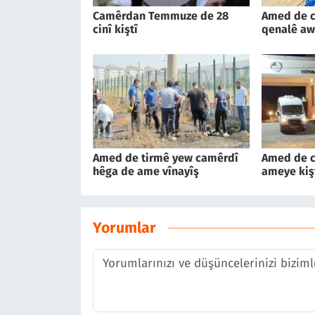
Camêrdan Temmuze de 28
Amed de c
cinî kiştî
qenalê aw
Amed de tirmê yew camêrdî
Amed de c
hêga de ame vînayîş
ameye kiş
Yorumlar