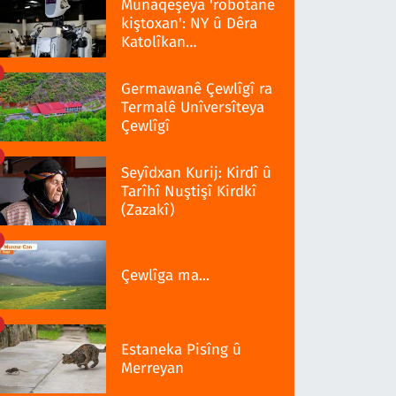
Munaqeşeya 'robotanê
kiştoxan': NY û Dêra
Katolîkan
qedexekerdiş wazenî
Germawanê Çewlîgî ra
Termalê Unîversîteya
Çewlîgî
Seyîdxan Kurij: Kirdî û
Tarîhî Nuştişî Kirdkî
(Zazakî)
Çewlîga ma...
Estaneka Pisîng û
Merreyan