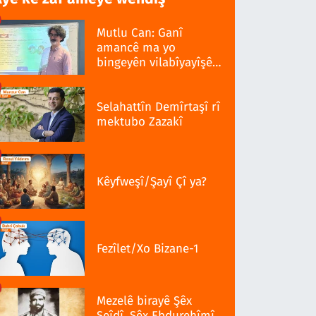
Mutlu Can: Ganî
amancê ma yo
bingeyên vilabîyayîşê
ziwanê standardî bo
Selahattîn Demîrtaşî rî
mektubo Zazakî
Kêyfweşî/Şayî Çî ya?
Fezîlet/Xo Bizane-1
Mezelê birayê Şêx
Seîdî, Şêx Ebdurehîmî