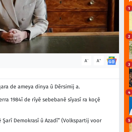
1
2
-
+
A
A
3
qara de ameya dinya û Dêrsimij a.
4
rra 1984î de rîyê sebebanê sîyasî ra koçê
 Şarî Demokrasî û Azadî” (Volkspartij voor
5