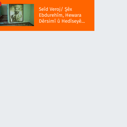
Seîd Veroj/ Şêx
Ebdurehîm, Hewara
Dêrsimî û Hedîseyê
Serra 1937î