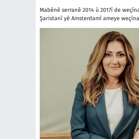
Mabênê serranê 2014 û 2017î de weçîna
Şaristanî yê Amsterdamî ameye weçîna