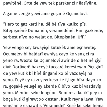
pawitênê. Orte de yew tek parsker zî nêasîyêne.
A game vengê yewî ame goşanê Oçumelovî.
“Hero to gaz kerd ha, dê bê tîya kutiko pîs!
Bitepişnênê Domanên, veramedênê! Hînî gazkerdiş
serbest nîyo no welat de. Bitepişnên! Uff!”
Yew vengo sey lawayîşê kutukêk ame eşnawitiş.
Oçumelov bi baldarî ewnîya cayo ke veng ci ra
yeno ra. Wexto ke Oçumelovî awir de o het nê çîyî
dîyî: Dorûverê baxçeyê tuccarê keresteyan Pîçugînî
de yew kutik bi hîrê linganê xo bi vazdayîş ha
yeno. Peyê ey ra zî yew keso ke îşligo hîra dayo xo
ra, goşakê yelegê ey akerde û bîyo kuz bi vazdayîş
yeno. Merdim seke lengêne. Senî resa kutikî pey ra
boça kutikî girewt xo destan. Kutik reyna lawa. Yew
veng ame eşnawitiş ‘Veramede!’ Kesê ke seke hema