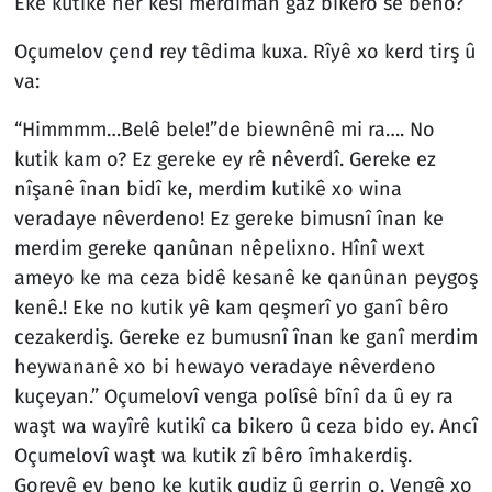
Eke kutikê her kesî merdiman gaz bikero se beno?”
Oçumelov çend rey têdima kuxa. Rîyê xo kerd tirş û
va:
“Himmmm…Belê bele!”de biewnênê mi ra…. No
kutik kam o? Ez gereke ey rê nêverdî. Gereke ez
nîşanê înan bidî ke, merdim kutikê xo wina
veradaye nêverdeno! Ez gereke bimusnî înan ke
merdim gereke qanûnan nêpelixno. Hînî wext
ameyo ke ma ceza bidê kesanê ke qanûnan peygoş
kenê.! Eke no kutik yê kam qeşmerî yo ganî bêro
cezakerdiş. Gereke ez bumusnî înan ke ganî merdim
heywananê xo bi hewayo veradaye nêverdeno
kuçeyan.” Oçumelovî venga polîsê bînî da û ey ra
waşt wa wayîrê kutikî ca bikero û ceza bido ey. Ancî
Oçumelovî waşt wa kutik zî bêro îmhakerdiş.
Goreyê ey beno ke kutik qudiz û gerrin o. Vengê xo