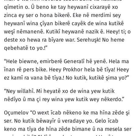
qîmetin o. Û beno ke tay heywanî cixarayê xo
zinca ey ser o hona bikerê. Eke nê merdimi sey
heywanî wina çîyan bikerê cayêk de wina kutikê
weşî nêmanenê. Kutikî heywanê nazik ê. Heey! ti; o
deste xo hewa ra bîyare war. Serehuşk! No heme
qebehatê to yo.!”
“Hele biewne, emirberê Generalî hê yenê. Hela ma
înan rê pers bike. Heey Prokhor hela bê tîya! Heey
ez kamî ra vana bê tîya.! No kutik, kutikê şima yo?”
“Ney willahî. Mi heyatê xo de wina yew kutik
nêdîyo û ma çi rey wina yew kutik wey nêkerdo.”
Oçumelov “O wext îcab nêkeno ke ma hîna zêde şi
ser. No kutik bêwayîr û veradaye yo. Gelo îcab
keno ma tîya de hîna zêde bimane û na mesela ser