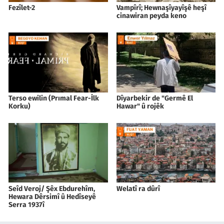
Fezîlet-2
Vampîrî; Hewnaşîyayîşê heşî
cinawiran peyda keno
Terso ewilin (Prımal Fear-İlk
Dîyarbekir de "Germê El
Korku)
Hawar" û rojêk
Seîd Veroj/ Şêx Ebdurehîm,
Welatî ra dûrî
Hewara Dêrsimî û Hedîseyê
Serra 1937î