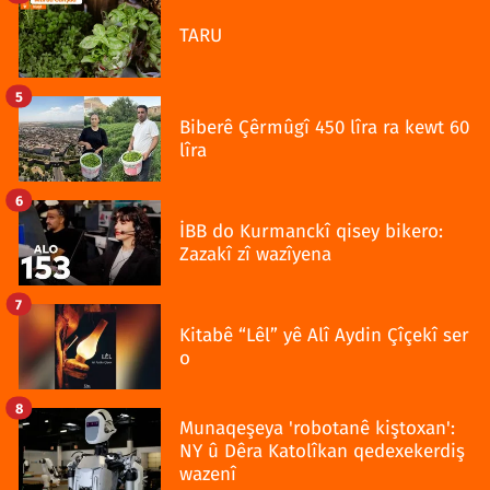
TARU
5
Biberê Çêrmûgî 450 lîra ra kewt 60
lîra
6
İBB do Kurmanckî qisey bikero:
Zazakî zî wazîyena
7
Kitabê “Lêl” yê Alî Aydin Çîçekî ser
o
8
Munaqeşeya 'robotanê kiştoxan':
NY û Dêra Katolîkan qedexekerdiş
wazenî