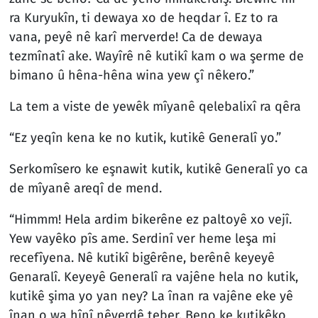
ra Kuryukîn, ti dewaya xo de heqdar î. Ez to ra
vana, peyê nê karî merverde! Ca de dewaya
tezmînatî ake. Wayîrê nê kutikî kam o wa şerme de
bimano û hêna-hêna wina yew çî nêkero.”
La tem a viste de yewêk mîyanê qelebalixî ra qêra
“Ez yeqîn kena ke no kutik, kutikê Generalî yo.”
Serkomîsero ke eşnawit kutik, kutikê Generalî yo ca
de mîyanê areqî de mend.
“Himmm! Hela ardim bikerêne ez paltoyê xo vejî.
Yew vayêko pîs ame. Serdinî ver heme leşa mi
recefîyena. Nê kutikî bigêrêne, berênê keyeyê
Genaralî. Keyeyê Generalî ra vajêne hela no kutik,
kutikê şima yo yan ney? La înan ra vajêne eke yê
înan o wa hînî nêverdê teber. Beno ke kutikêko