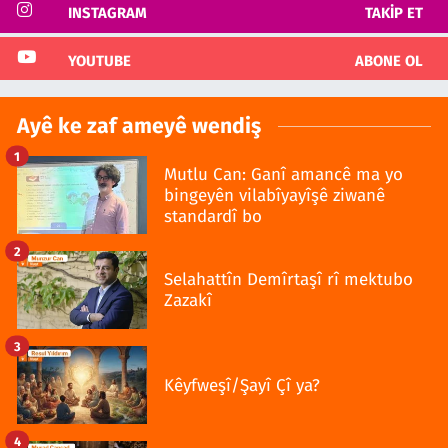
INSTAGRAM
TAKIP ET
YOUTUBE
ABONE OL
Ayê ke zaf ameyê wendiş
1
Mutlu Can: Ganî amancê ma yo
bingeyên vilabîyayîşê ziwanê
standardî bo
2
Selahattîn Demîrtaşî rî mektubo
Zazakî
3
Kêyfweşî/Şayî Çî ya?
4