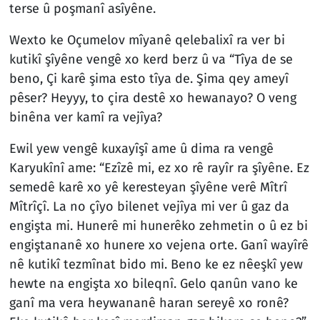
terse û poşmanî asîyêne.
Wexto ke Oçumelov mîyanê qelebalixî ra ver bi
kutikî şîyêne vengê xo kerd berz û va “Tîya de se
beno, Çi karê şima esto tîya de. Şima qey ameyî
pêser? Heyyy, to çira destê xo hewanayo? O veng
binêna ver kamî ra vejîya?
Ewil yew vengê kuxayîşî ame û dima ra vengê
Karyukînî ame: “Ezîzê mi, ez xo rê rayîr ra şîyêne. Ez
semedê karê xo yê keresteyan şîyêne verê Mîtrî
Mîtrîçî. La no çîyo bilenet vejîya mi ver û gaz da
engişta mi. Hunerê mi hunerêko zehmetin o û ez bi
engiştananê xo hunere xo vejena orte. Ganî wayîrê
nê kutikî tezmînat bido mi. Beno ke ez nêeşkî yew
hewte na engişta xo bileqnî. Gelo qanûn vano ke
ganî ma vera heywananê haran sereyê xo ronê?