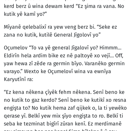
kerd berz û wina dewam kerd “Ez şima ra vana. No
kutik yê kamî yo?”
Mîyanê qelebalixî ra yew veng berz bi. “Seke ez
zana no kutik, kutilê General Jîgolovî yo”
Oçumelov “To va yê general Jîgalovî yo? Himmm…
Eldirîn hela ardim bike ez nê paltoyê xo vejî… Off,
yaw hewa zî zêde ra germin bîyo. Varanêko germin
varayo.” Wexto ke Oçumelovî wina va ewnîya
Karyutînî ra:
“Ez kena nêkena çîyêk fehm nêkena. Senî beno ke
no kutik to gaz kerdo? Senî beno ke kutikî xo resna
engişta to? No kutik hema zaf qijkek o, la ti yewêko
qerase yî. Belkî yew mix şîyo engişta to ro. Belkî ti
seba ke tezminat bigîrî zûran kenî. Ez merdimanê