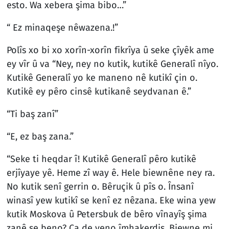
esto. Wa xebera şima bibo…”
“ Ez minaqeşe nêwazena.!”
Polîs xo bi xo xorîn-xorîn fikrîya û seke çîyêk ame
ey vîr û va “Ney, ney no kutik, kutikê Generalî nîyo.
Kutikê Generalî yo ke maneno nê kutikî çin o.
Kutikê ey pêro cinsê kutikanê seydvanan ê.”
“Ti baş zanî”
“E, ez baş zana.”
“Seke ti heqdar î! Kutikê Generalî pêro kutikê
erjîyaye yê. Heme zî way ê. Hele biewnêne ney ra.
No kutik senî gerrin o. Bêruçik û pîs o. Însanî
winasî yew kutikî se kenî ez nêzana. Eke wina yew
kutik Moskova û Petersbuk de bêro vînayîş şima
zanê se beno? Ca de yeno îmhakerdiş. Biewne mi