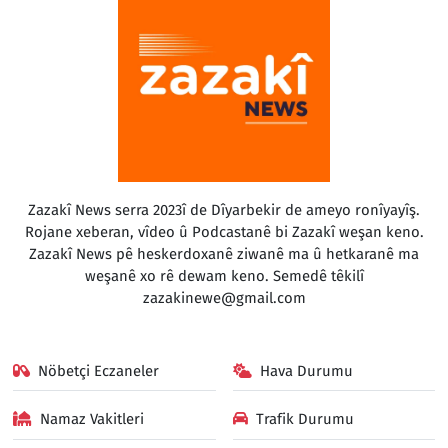
Zazakî News serra 2023î de Dîyarbekir de ameyo ronîyayîş.
Rojane xeberan, vîdeo û Podcastanê bi Zazakî weşan keno.
Zazakî News pê heskerdoxanê ziwanê ma û hetkaranê ma
weşanê xo rê dewam keno. Semedê têkilî
zazakinewe@gmail.com
Nöbetçi Eczaneler
Hava Durumu
Namaz Vakitleri
Trafik Durumu