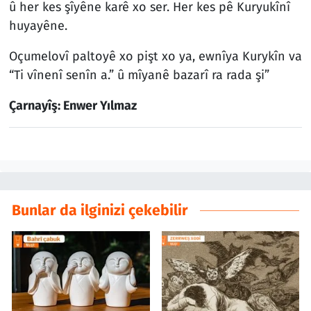
û her kes şîyêne karê xo ser. Her kes pê Kuryukînî
huyayêne.
Oçumelovî paltoyê xo pişt xo ya, ewnîya Kurykîn va
“Ti vînenî senîn a.” û mîyanê bazarî ra rada şi”
Çarnayîş: Enwer Yılmaz
Bunlar da ilginizi çekebilir