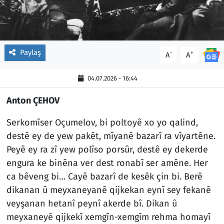
Paylaş
-
+
A
A
04.07.2026 - 16:44
Anton ÇEHOV
Serkomîser Oçumelov, bi poltoyê xo yo qalind,
destê ey de yew pakêt, mîyanê bazarî ra vîyartêne.
Peyê ey ra zî yew polîso porsûr, destê ey dekerde
engura ke binêna ver dest ronabî ser amêne. Her
ca bêveng bi… Cayê bazarî de kesêk çin bi. Berê
dikanan û meyxaneyanê qijkekan eynî sey fekanê
veyşanan hetanî peynî akerde bî. Dikan û
meyxaneyê qijkekî xemgîn-xemgîm rehma homayî