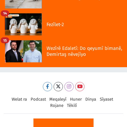
14
Fezîlet-2
15
Wezîrê Edaletî: Do qeyumî bimanê,
Demirtaş nêvejîyo
Welat ra
Podcast
Meqaleyî
Huner
Dinya
Sîyaset
Rojane
Têkilî