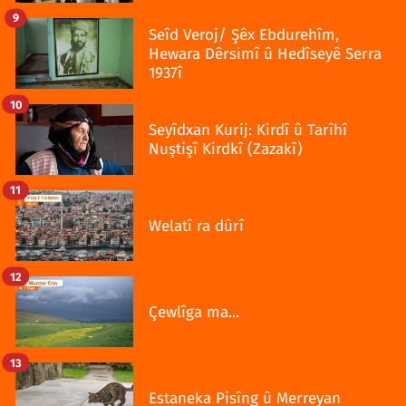
9
Seîd Veroj/ Şêx Ebdurehîm,
Hewara Dêrsimî û Hedîseyê Serra
1937î
10
Seyîdxan Kurij: Kirdî û Tarîhî
Nuştişî Kirdkî (Zazakî)
11
Welatî ra dûrî
12
Çewlîga ma...
13
Estaneka Pisîng û Merreyan