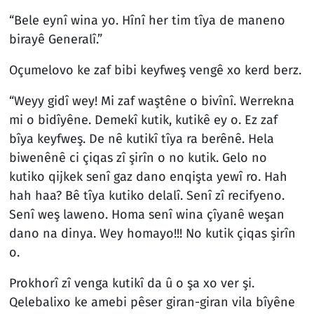
“Bele eynî wina yo. Hînî her tim tîya de maneno
birayê Generalî.”
Oçumelovo ke zaf bibi keyfweş vengê xo kerd berz.
“Weyy gidî wey! Mi zaf waştêne o bivînî. Werrekna
mi o bidîyêne. Demekî kutik, kutikê ey o. Ez zaf
bîya keyfweş. De nê kutikî tîya ra berênê. Hela
biwenênê ci çiqas zî şirîn o no kutik. Gelo no
kutiko qijkek senî gaz dano enqişta yewî ro. Hah
hah haa? Bê tîya kutiko delalî. Senî zî recifyeno.
Senî weş laweno. Homa senî wina çîyanê weşan
dano na dinya. Wey homayo!!! No kutik çiqas şirîn
o.
Prokhorî zî venga kutikî da û o şa xo ver şi.
Qelebalixo ke amebi pêser giran-giran vila bîyêne