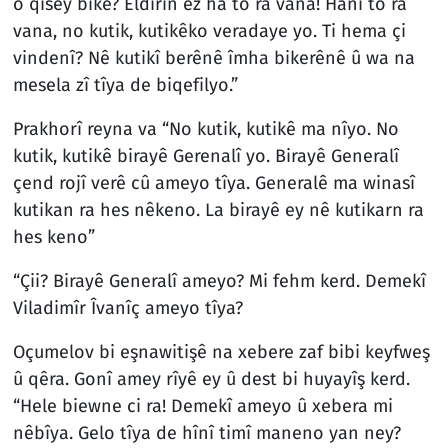
o qisey bikê? Eldîrîn ez ha to ra vana! Hanî to ra
vana, no kutik, kutikêko veradaye yo. Ti hema çi
vindenî? Nê kutikî berênê îmha bikerênê û wa na
mesela zî tîya de biqefilyo.”
Prakhorî reyna va “No kutik, kutikê ma nîyo. No
kutik, kutikê birayê Gerenalî yo. Birayê Generalî
çend rojî verê cû ameyo tîya. Generalê ma winasî
kutikan ra hes nêkeno. La birayê ey nê kutikarn ra
hes keno”
“Çii? Birayê Generalî ameyo? Mi fehm kerd. Demekî
Viladimîr Îvanîç ameyo tîya?
Oçumelov bi eşnawitişê na xebere zaf bibi keyfweş
û qêra. Gonî amey rîyê ey û dest bi huyayîş kerd.
“Hele biewne ci ra! Demekî ameyo û xebera mi
nêbîya. Gelo tîya de hînî timî maneno yan ney?