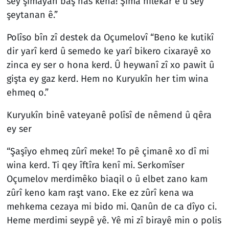
sey şimayan baş nas kena! Şima hîlekar ê û sey
şeytanan ê.”
Polîso bîn zî destek da Oçumelovî “Beno ke kutikî
dir yarî kerd û semedo ke yarî bikero cixarayê xo
zinca ey ser o hona kerd. Û heywanî zî xo pawit û
gişta ey gaz kerd. Hem no Kuryukîn her tim wina
ehmeq o.”
Kuryukîn binê vateyanê polîsî de nêmend û qêra
ey ser
“Şaşîyo ehmeq zûrî meke! To pê çimanê xo dî mi
wina kerd. Ti qey îftîra kenî mi. Serkomîser
Oçumelov merdimêko biaqil o û elbet zano kam
zûrî keno kam raşt vano. Eke ez zûrî kena wa
mehkema cezaya mi bido mi. Qanûn de ca dîyo ci.
Heme merdimi seypê yê. Yê mi zî birayê min o polis