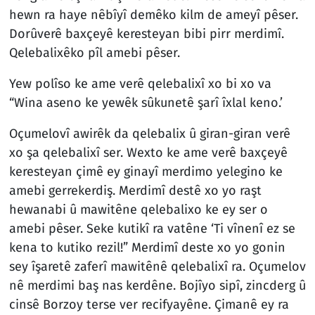
hewn ra haye nêbîyî demêko kilm de ameyî pêser.
Dorûverê baxçeyê keresteyan bibi pirr merdimî.
Qelebalixêko pîl amebi pêser.
Yew polîso ke ame verê qelebalixî xo bi xo va
“Wina aseno ke yewêk sûkunetê şarî îxlal keno.’
Oçumelovî awirêk da qelebalix û giran-giran verê
xo şa qelebalixî ser. Wexto ke ame verê baxçeyê
keresteyan çimê ey ginayî merdimo yelegino ke
amebi gerrekerdiş. Merdimî destê xo yo raşt
hewanabi û mawitêne qelebalixo ke ey ser o
amebi pêser. Seke kutikî ra vatêne ‘Ti vînenî ez se
kena to kutiko rezil!” Merdimî deste xo yo gonin
sey îşaretê zaferî mawitênê qelebalixî ra. Oçumelov
nê merdimi baş nas kerdêne. Bojîyo sipî, zincderg û
cinsê Borzoy terse ver recifyayêne. Çimanê ey ra