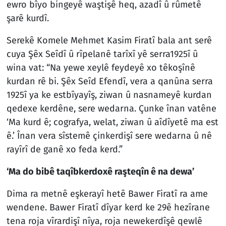
ewro bîyo bingeyê waştişê heq, azadî û rûmetê
şarê kurdî.
Serekê Komele Mehmet Kasim Firatî bala ant serê
cuya Şêx Seîdî û rîpelanê tarîxî yê serra1925î û
wina vat: “Na yewe xeylê feydeyê xo têkoşînê
kurdan rê bi. Şêx Seîd Efendî, vera a qanûna serra
1925î ya ke estbîyayîş, ziwan û nasnameyê kurdan
qedexe kerdêne, sere wedarna. Çunke înan vatêne
‘Ma kurd ê; cografya, welat, ziwan û aîdîyetê ma est
ê.’ Înan vera sîstemê çinkerdişî sere wedarna û nê
rayîrî de ganê xo feda kerd.”
‘Ma do bibê taqîbkerdoxê raşteqîn ê na dewa’
Dima ra metnê eşkerayî hetê Bawer Firatî ra ame
wendene. Bawer Firatî dîyar kerd ke 29ê hezîrane
tena roja vîrardişî nîya, roja newekerdîşê qewlê