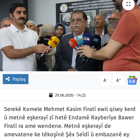
Paylaş
-
+
A
A
29.06.2026 - 14:22
Serekê Komele Mehmet Kasim Firatî ewil qisey kerd
û metnê eşkerayî zî hetê Endamê Rayberîye Bawer
Firatî ra ame wendene. Metnê eşkerayî de
amevatene ke têkoşînê Şêx Seîdî û embazanê ey