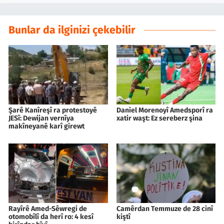
Bunlar da ilginizi çekebilir
Şarê Kanîreşî ra protestoyê
Daniel Morenoyî Amedsporî ra
JESî: Dewijan vernîya
xatir waşt: Ez sereberz şina
makîneyanê karî girewt
Rayîrê Amed-Sêwregi de
Camêrdan Temmuze de 28 cinî
otomobîlî da herî ro: 4 kesî
kiştî