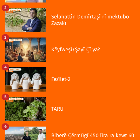
2
Selahattîn Demîrtaşî rî mektubo
Zazakî
3
Kêyfweşî/Şayî Çî ya?
4
Fezîlet-2
5
TARU
6
Biberê Çêrmûgî 450 lîra ra kewt 60