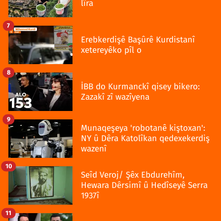
lîra
7
Erebkerdişê Başûrê Kurdistanî
xetereyêko pîl o
8
İBB do Kurmanckî qisey bikero:
Zazakî zî wazîyena
9
Munaqeşeya 'robotanê kiştoxan':
NY û Dêra Katolîkan qedexekerdiş
wazenî
10
Seîd Veroj/ Şêx Ebdurehîm,
Hewara Dêrsimî û Hedîseyê Serra
1937î
11