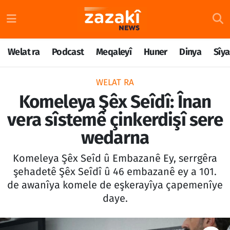
Welat ra
Nöbetçi Eczaneler
Welat ra
Podcast
Meqaleyî
Huner
Dinya
Sîya
Podcast
Hava Durumu
WELAT RA
Meqaleyî
Namaz Vakitleri
Komeleya Şêx Seîdî: Înan
vera sîstemê çinkerdişî sere
Huner
Trafik Durumu
wedarna
Dinya
Süper Lig Puan Durumu ve Fikstür
Komeleya Şêx Seîd û Embazanê Ey, serrgêra
Sîyaset
Tüm Manşetler
şehadetê Şêx Seîdî û 46 embazanê ey a 101.
de awanîya komele de eşkerayîya çapemenîye
Rojane
Son Dakika Haberleri
daye.
Têkilî
Haber Arşivi