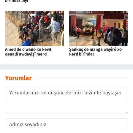
birîndar bîyî
Amed de ciwano ke kewt
Şankuş de manga wayîrê xo
qenalê awdayîşî merd
kerd birîndar
Yorumlar