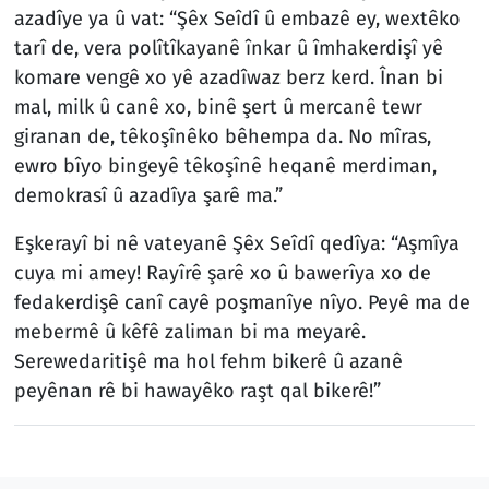
azadîye ya û vat: “Şêx Seîdî û embazê ey, wextêko
tarî de, vera polîtîkayanê înkar û îmhakerdişî yê
komare vengê xo yê azadîwaz berz kerd. Înan bi
mal, milk û canê xo, binê şert û mercanê tewr
giranan de, têkoşînêko bêhempa da. No mîras,
ewro bîyo bingeyê têkoşînê heqanê merdiman,
demokrasî û azadîya şarê ma.”
Eşkerayî bi nê vateyanê Şêx Seîdî qedîya: “Aşmîya
cuya mi amey! Rayîrê şarê xo û bawerîya xo de
fedakerdişê canî cayê poşmanîye nîyo. Peyê ma de
mebermê û kêfê zaliman bi ma meyarê.
Serewedaritişê ma hol fehm bikerê û azanê
peyênan rê bi hawayêko raşt qal bikerê!”