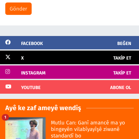
Gönder
FACEBOOK
BEĞEN
X
TAKIP ET
INSTAGRAM
TAKIP ET
YOUTUBE
ABONE OL
Ayê ke zaf ameyê wendiş
1
Mutlu Can: Ganî amancê ma yo
bingeyên vilabîyayîşê ziwanê
standardî bo