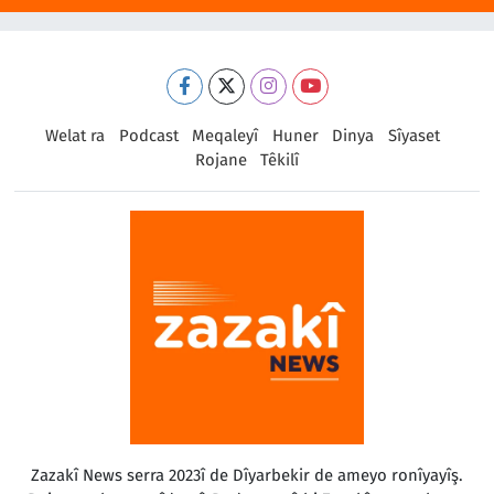
Welat ra
Podcast
Meqaleyî
Huner
Dinya
Sîyaset
Rojane
Têkilî
Zazakî News serra 2023î de Dîyarbekir de ameyo ronîyayîş.