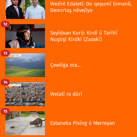
Wezîrê Edaletî: Do qeyumî bimanê,
Demirtaş nêvejîyo
12
Seyîdxan Kurij: Kirdî û Tarîhî
Nuştişî Kirdkî (Zazakî)
13
Çewlîga ma...
14
Welatî ra dûrî
15
Estaneka Pisîng û Merreyan