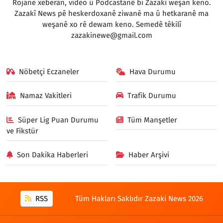
Rojane xeberan, vîdeo û Podcastanê bi Zazakî weşan keno.
Zazakî News pê heskerdoxanê ziwanê ma û hetkaranê ma
weşanê xo rê dewam keno. Semedê têkilî
zazakinewe@gmail.com
Nöbetçi Eczaneler
Hava Durumu
Namaz Vakitleri
Trafik Durumu
Süper Lig Puan Durumu
Tüm Manşetler
ve Fikstür
Son Dakika Haberleri
Haber Arşivi
RSS
Tüm Hakları Saklıdır Zazaki News 2026