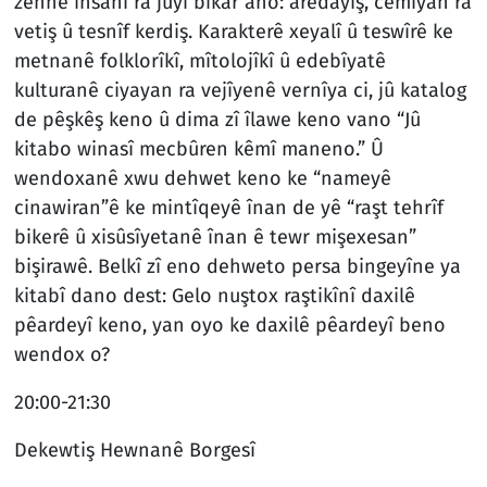
zêhnê însanî ra jûyî bikar ano: arêdayiş, cêmiyan ra
vetiş û tesnîf kerdiş. Karakterê xeyalî û teswîrê ke
metnanê folklorîkî, mîtolojîkî û edebîyatê
kulturanê ciyayan ra vejîyenê vernîya ci, jû katalog
de pêşkêş keno û dima zî îlawe keno vano “Jû
kitabo winasî mecbûren kêmî maneno.” Û
wendoxanê xwu dehwet keno ke “nameyê
cinawiran”ê ke mintîqeyê înan de yê “raşt tehrîf
bikerê û xisûsîyetanê înan ê tewr mişexesan”
bişirawê. Belkî zî eno dehweto persa bingeyîne ya
kitabî dano dest: Gelo nuştox raştikînî daxilê
pêardeyî keno, yan oyo ke daxilê pêardeyî beno
wendox o?
20:00-21:30
Dekewtiş Hewnanê Borgesî