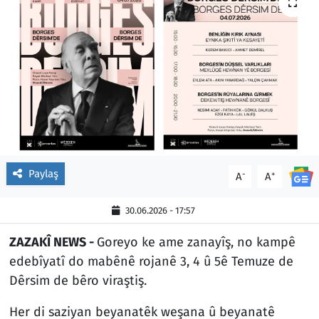
Paylaş
-
+
A
A
30.06.2026 - 17:57
ZAZAKÎ NEWS -
Goreyo ke ame zanayîş, no kampê
edebîyatî do mabênê rojanê 3, 4 û 5ê Temuze de
Dêrsim de bêro viraştiş.
Her di saziyan beyanatêk weşana û beyanatê