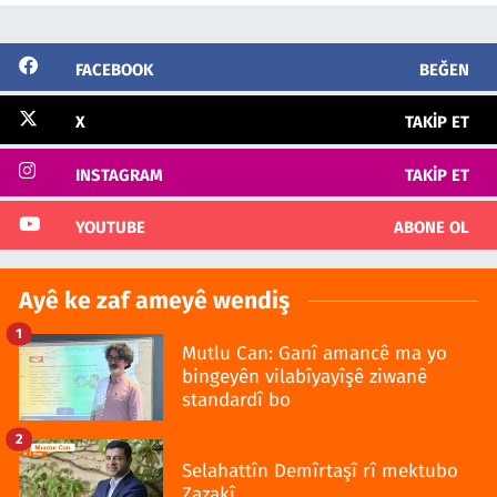
FACEBOOK
BEĞEN
X
TAKIP ET
INSTAGRAM
TAKIP ET
YOUTUBE
ABONE OL
Ayê ke zaf ameyê wendiş
1
Mutlu Can: Ganî amancê ma yo
bingeyên vilabîyayîşê ziwanê
standardî bo
2
Selahattîn Demîrtaşî rî mektubo
Zazakî