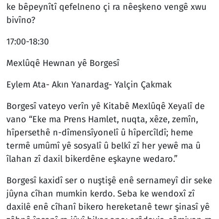
ke bêpeynîtî qefelneno çi ra nêeşkeno vengê xwu
bivîno?
17:00-18:30
Mexlûqê Hewnan yê Borgesî
Eylem Ata- Akın Yanardag- Yalçin Çakmak
Borgesî vateyo verîn yê Kitabê Mexlûqê Xeyalî de
vano “Eke ma Prens Hamlet, nuqta, xêze, zemîn,
hîpersethê n-dîmensîyonelî û hîpercîldî; heme
termê umûmî yê sosyalî û belkî zî her yewê ma û
îlahan zî daxil bikerdêne eşkayne wedaro.”
Borgesî kaxidî ser o nuştişê enê sernameyî dir seke
jûyna cîhan mumkin kerdo. Seba ke wendoxî zî
daxilê enê cîhanî bikero hereketanê tewr şinasî yê