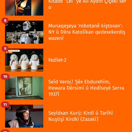
Kitabê “Lêl” yê Alî Aydin Çîçekî ser
o
8
Munaqeşeya 'robotanê kiştoxan':
NY û Dêra Katolîkan qedexekerdiş
wazenî
9
Fezîlet-2
10
Seîd Veroj/ Şêx Ebdurehîm,
Hewara Dêrsimî û Hedîseyê Serra
1937î
11
Seyîdxan Kurij: Kirdî û Tarîhî
Nuştişî Kirdkî (Zazakî)