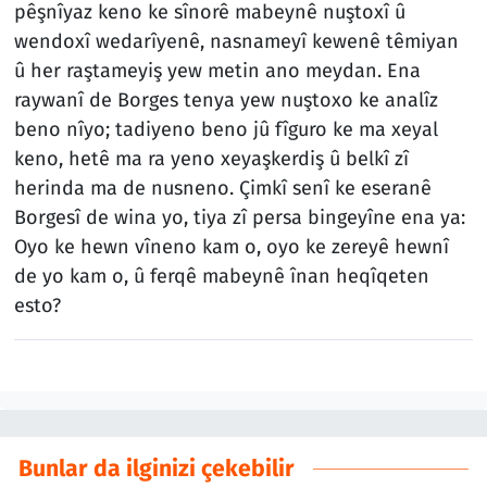
pêşnîyaz keno ke sînorê mabeynê nuştoxî û
wendoxî wedarîyenê, nasnameyî kewenê têmiyan
û her raştameyiş yew metin ano meydan. Ena
raywanî de Borges tenya yew nuştoxo ke analîz
beno nîyo; tadiyeno beno jû fîguro ke ma xeyal
keno, hetê ma ra yeno xeyaşkerdiş û belkî zî
herinda ma de nusneno. Çimkî senî ke eseranê
Borgesî de wina yo, tiya zî persa bingeyîne ena ya:
Oyo ke hewn vîneno kam o, oyo ke zereyê hewnî
de yo kam o, û ferqê mabeynê înan heqîqeten
esto?
Bunlar da ilginizi çekebilir