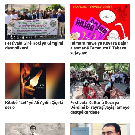
Festîvala Girê Koxî ya Gimgimî
Hûmara newe ya Kovara Bajar
dest pêkerd
a aşmanê Temmuze û Tebaxe
vejayaye
Kitabê “Lêl” yê Alî Aydin Çîçekî
Festîvala Kultur û Xoza ya
ser o
Dêrsimî bi rayraşîyayîşî ameye
destpêkerdene