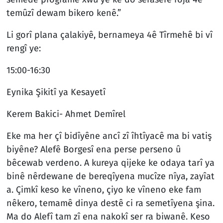
temûzî dewam bikero kenê.”
Li gorî plana çalakiyê, bernameya 4ê Tîrmehê bi vî
rengî ye:
15:00-16:30
Eynika Şikitî ya Kesayetî
Kerem Bakici- Ahmet Demîrel
Eke ma her çî bidîyêne ancî zî îhtîyacê ma bi vatiş
biyêne? Alefê Borgesî ena perse perseno û
bêcewab verdeno. A kureya qijeke ke odaya tarî ya
binê nêrdewane de bereqîyena mucîze nîya, zayîat
a. Çimkî keso ke vîneno, çiyo ke vîneno eke fam
nêkero, temamê dinya destê ci ra semetîyena şina.
Ma do Alefî tam zî ena nakokî ser ra biwanê. Keso