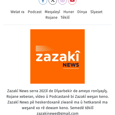
Welat ra
Podcast
Meqaleyî
Huner
Dinya
Sîyaset
Rojane
Têkilî
Zazakî News serra 2023î de Dîyarbekir de ameyo ronîyayîş.
Rojane xeberan, vîdeo û Podcastanê bi Zazakî weşan keno.
Zazakî News pê heskerdoxanê ziwanê ma û hetkaranê ma
weşanê xo rê dewam keno. Semedê têkilî
zazakinewe@gmail.com