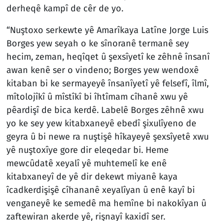
derheqê kampî de cêr de yo.
“Nuştoxo serkewte yê Amarîkaya Latîne Jorge Luis
Borges yew seyah o ke sînoranê termanê sey
hecim, zeman, heqîqet û şexsîyetî ke zêhnê însanî
awan kenê ser o vindeno; Borges yew wendoxê
kitaban bi ke sermayeyê însanîyetî yê felsefî, îlmî,
mîtolojîkî û mîstîkî bi îhtîmam cîhanê xwu yê
pêardişî de bica kerdê. Labelê Borges zêhnê xwu
yo ke sey yew kitabxaneyê ebedî şixulîyeno de
geyra û bi newe ra nuştişê hîkayeyê şexsîyetê xwu
yê nuştoxîye gore dir eleqedar bi. Heme
mewcûdatê xeyalî yê muhtemelî ke enê
kitabxaneyî de yê dir dekewt miyanê kaya
îcadkerdişişê cîhananê xeyalîyan û enê kayî bi
venganeyê ke semedê ma hemîne bi nakokîyan û
zaftewiran akerde yê, rişnayî kaxidî ser.