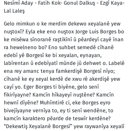
Nesîmî Aday - Fatih Kok- Gonul Dalkuş - Ezgî Kaya-
Lal Laleş
Gelo mimkun o ke merdim dekewo xeyalanê yew
nuştoxî? Eyla eke eno nuştox Jorge Luis Borges bo
ke misêwa sînoranê raştikînî û pêardeyî cayê înan
ra hewelneno bo? Eno suhbet semedê cîhanê
edebî yê Borgesî ke bi xeyalan, eynayan,
labîrentan û edebîyatî mûnde jû dehwet o. Labelê
ena rey amanc tenya famkerdişê Borgesî nîyo;
cîhanê ke ey xeyal kerdê de xwu rê akerdişê yew
cayî yo. Eger Borges ti biyêne, gelo senî
fikirîyayne? Kamcîn hîkayeyî nuştêne? Kamcîn
hewnî dîyêne? Muhîmtirê ci, eke Borges eyro
bivejîyayne vernîya to, ey ti senî wendêne, to
kamcîn karaktero pêarde de teswîr kerdêne?
“Dekewtiş Xeyalanê Borgesî” yew raywanîya xeyalî