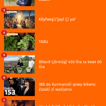
3
Kêyfweşî/Şayî Çî ya?
4
TARU
5
Biberê Çêrmûgî 450 lîra ra kewt 60
lîra
6
İBB do Kurmanckî qisey bikero:
Zazakî zî wazîyena
7