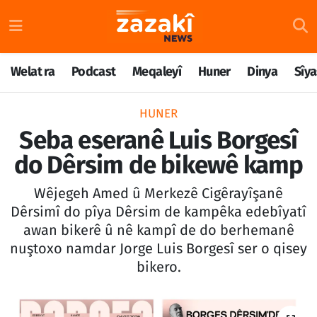
Welat ra
Nöbetçi Eczaneler
Welat ra
Podcast
Meqaleyî
Huner
Dinya
Sîya
Podcast
Hava Durumu
HUNER
Meqaleyî
Namaz Vakitleri
Seba eseranê Luis Borgesî
do Dêrsim de bikewê kamp
Huner
Trafik Durumu
Wêjegeh Amed û Merkezê Cigêrayîşanê
Dinya
Süper Lig Puan Durumu ve Fikstür
Dêrsimî do pîya Dêrsim de kampêka edebîyatî
awan bikerê û nê kampî de do berhemanê
Sîyaset
Tüm Manşetler
nuştoxo namdar Jorge Luis Borgesî ser o qisey
bikero.
Rojane
Son Dakika Haberleri
Têkilî
Haber Arşivi