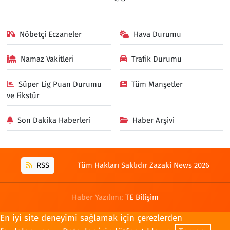
Nöbetçi Eczaneler
Hava Durumu
Namaz Vakitleri
Trafik Durumu
Süper Lig Puan Durumu
Tüm Manşetler
ve Fikstür
Son Dakika Haberleri
Haber Arşivi
RSS
Tüm Hakları Saklıdır Zazaki News 2026
Haber Yazılımı:
TE Bilişim
En iyi site deneyimi sağlamak için çerezlerden