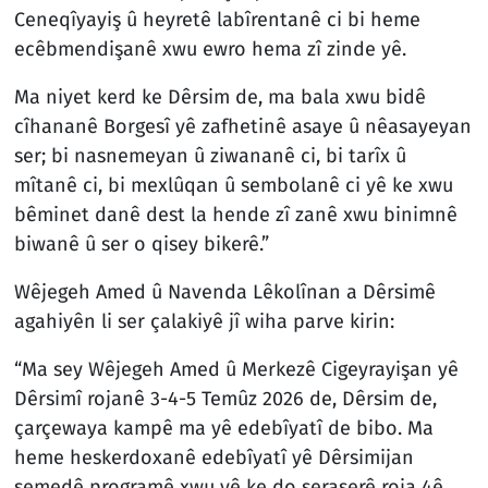
Ceneqîyayiş û heyretê labîrentanê ci bi heme
ecêbmendişanê xwu ewro hema zî zinde yê.
Ma niyet kerd ke Dêrsim de, ma bala xwu bidê
cîhananê Borgesî yê zafhetinê asaye û nêasayeyan
ser; bi nasnemeyan û ziwananê ci, bi tarîx û
mîtanê ci, bi mexlûqan û sembolanê ci yê ke xwu
bêminet danê dest la hende zî zanê xwu binimnê
biwanê û ser o qisey bikerê.”
Wêjegeh Amed û Navenda Lêkolînan a Dêrsimê
agahiyên li ser çalakiyê jî wiha parve kirin:
“Ma sey Wêjegeh Amed û Merkezê Cigeyrayişan yê
Dêrsimî rojanê 3-4-5 Temûz 2026 de, Dêrsim de,
çarçewaya kampê ma yê edebîyatî de bibo. Ma
heme heskerdoxanê edebîyatî yê Dêrsimijan
semedê programê xwu yê ke do seraserê roja 4ê