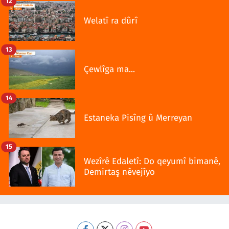
12
Welatî ra dûrî
13
Çewlîga ma...
14
Estaneka Pisîng û Merreyan
15
Wezîrê Edaletî: Do qeyumî bimanê,
Demirtaş nêvejîyo