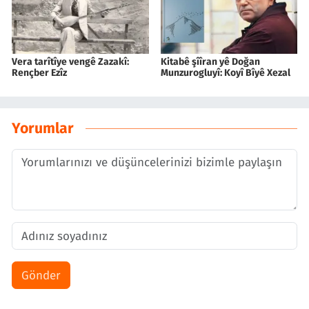
Vera tarîtîye vengê Zazakî:
Kitabê şîîran yê Doğan
Rençber Ezîz
Munzurogluyî: Koyî Bîyê Xezal
Yorumlar
Gönder