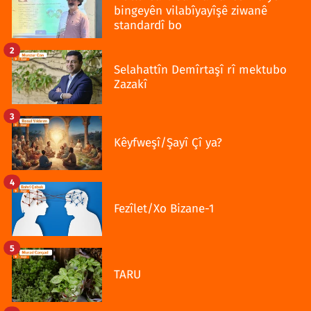
bingeyên vilabîyayîşê ziwanê
standardî bo
2
Selahattîn Demîrtaşî rî mektubo
Zazakî
3
Kêyfweşî/Şayî Çî ya?
4
Fezîlet/Xo Bizane-1
5
TARU