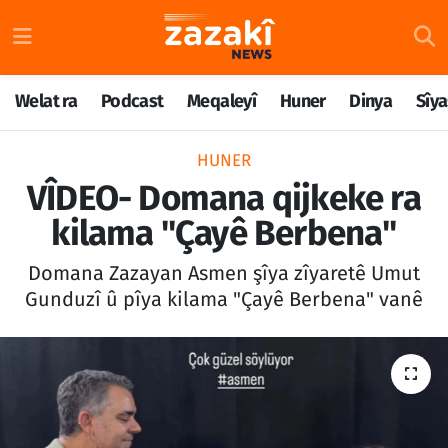
Welat ra
Nöbetçi Eczaneler
Welat ra
Podcast
Meqaleyî
Huner
Dinya
Sîya
Podcast
Hava Durumu
HUNER
Meqaleyî
Namaz Vakitleri
VÎDEO- Domana qijkeke ra
kilama "Çayê Berbena"
Huner
Trafik Durumu
Domana Zazayan Asmen şîya zîyaretê Umut
Dinya
Süper Lig Puan Durumu ve Fikstür
Gunduzî û pîya kilama "Çayê Berbena" vanê
Sîyaset
Tüm Manşetler
Rojane
Son Dakika Haberleri
Têkilî
Haber Arşivi