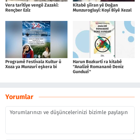
Vera tarîtîye vengê Zazakî:
Kitabê şîîran yê Doğan
Rençber Ezîz
Munzurogluyî: Koyî Bîyê Xezal
Programê Festîvala Kultur û
Harun Bozkurtî ra kitabê
Xoza ya Munzurî eşkera bi
''Analîzê Romananê Deniz
Gunduzî''
Yorumlar