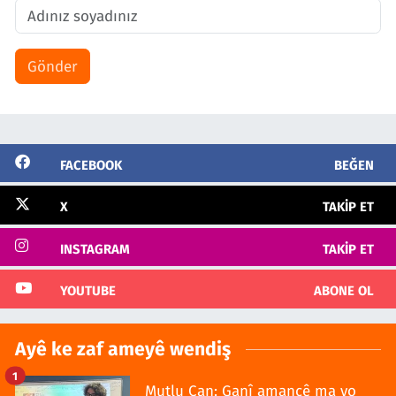
Gönder
FACEBOOK
BEĞEN
X
TAKIP ET
INSTAGRAM
TAKIP ET
YOUTUBE
ABONE OL
Ayê ke zaf ameyê wendiş
1
Mutlu Can: Ganî amancê ma yo