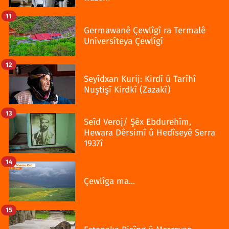
11
Germawanê Çewlîgî ra Termalê
Unîversîteya Çewlîgî
12
Seyîdxan Kurij: Kirdî û Tarîhî
Nuştişî Kirdkî (Zazakî)
13
Seîd Veroj/ Şêx Ebdurehîm,
Hewara Dêrsimî û Hedîseyê Serra
1937î
14
Çewlîga ma...
15