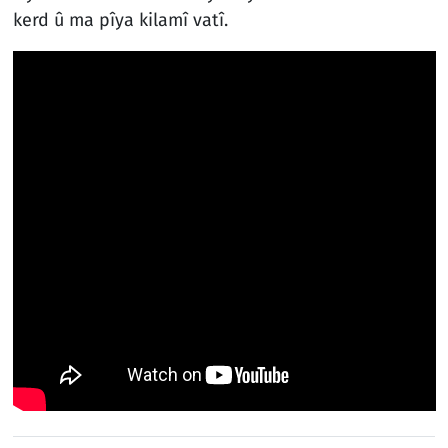
kerd û ma pîya kilamî vatî.