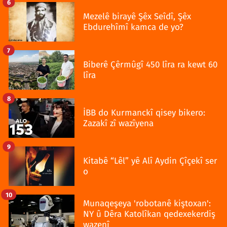
6
Mezelê birayê Şêx Seîdî, Şêx
Ebdurehîmî kamca de yo?
7
Biberê Çêrmûgî 450 lîra ra kewt 60
lîra
8
İBB do Kurmanckî qisey bikero:
Zazakî zî wazîyena
9
Kitabê “Lêl” yê Alî Aydin Çîçekî ser
o
10
Munaqeşeya 'robotanê kiştoxan':
NY û Dêra Katolîkan qedexekerdiş
wazenî