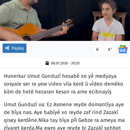
Paylaş
-
+
A
A
08.07.2026 - 20:20
Hunerkar Umut Gunduzî hesabê xo yê medyaya
sosyale ser ra yew video vila kerd û vîdeo demêko
kilm de hetê hezaran kesan ra ame ecibnayîş
Umut Gunduzî va: Ez Asmene reyde domantîya aye
de bîya nas. Aye babîyê xo reyde zaf rind Zazakî
qisey kerdêne.Nika tay bîya pîl Gebze ra ameya ma
zîyaret kerda.Ma ewro aye reyde bi Zazakî sohbet