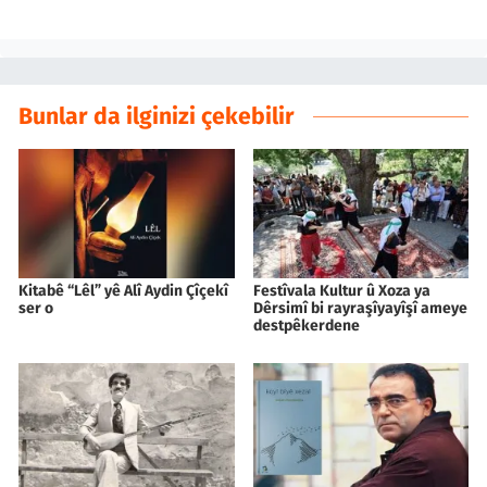
Bunlar da ilginizi çekebilir
Kitabê “Lêl” yê Alî Aydin Çîçekî
Festîvala Kultur û Xoza ya
ser o
Dêrsimî bi rayraşîyayîşî ameye
destpêkerdene