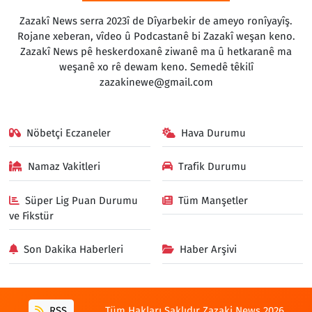
Zazakî News serra 2023î de Dîyarbekir de ameyo ronîyayîş.
Rojane xeberan, vîdeo û Podcastanê bi Zazakî weşan keno.
Zazakî News pê heskerdoxanê ziwanê ma û hetkaranê ma
weşanê xo rê dewam keno. Semedê têkilî
zazakinewe@gmail.com
Nöbetçi Eczaneler
Hava Durumu
Namaz Vakitleri
Trafik Durumu
Süper Lig Puan Durumu
Tüm Manşetler
ve Fikstür
Son Dakika Haberleri
Haber Arşivi
RSS
Tüm Hakları Saklıdır Zazaki News 2026