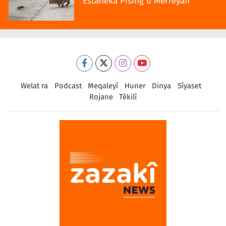
Estaneka Pisîng û Merreyan
Welat ra
Podcast
Meqaleyî
Huner
Dinya
Sîyaset
Rojane
Têkilî