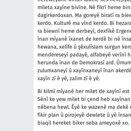
mileta xayîne bivîne. Nê fikrî heme bi
dagirkerdoxan. Ma goreyê biratî ra bi
kerdo. Kulturê ma vînd kerdo. Bi hezar
ra biewnî heme derbeyî, dexfikê Ergene
înan mîyanê îxanet de kerdê bi nê însa
hewana, xelîfe û şêxulîslam surgun ker
mendereseyî padayê, alfabeyê verînî h
herunda înan de Demokrasî ard. Ûmumx
zulumxaneyî û xayînxaneyî înan akerdê
xayîn zî ê yê, zalim zî ê yê.
Bi kilmî mîyanê her milet de xayînî est 
Sênî ke yew milet bi çend heb xayînan 
nêbena hewl. Êyê ke wazenê ma dekê n
fikir plan û pirojeyê dewlete û yê însa
biaqil hereket biker seba ameyoxê xo.