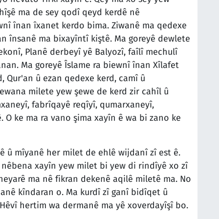
nhîşê ma de sey qodî qeyd kerdê nê
ewnî înan îxanet kerdo bima. Ziwanê ma qedexe
an însanê ma bixayîntî kiştê. Ma goreyê dewlete
konî, Planê derbeyî yê Balyozî, faîlî mechulî
nan. Ma goreyê Îslame ra biewnî înan Xîlafet
d, Qur'an û ezan qedexe kerd, camî û
ewana milete yew şewe de kerd zir cahîl û
aneyî, fabrîqayê reqîyî, qumarxaneyî,
. O ke ma ra vano şima xayîn ê wa bi zano ke
ê û mîyanê her milet de ehlê wijdanî zî est ê.
nêbena xayîn yew milet bi yew di rindîyê xo zî
eyarê ma nê fikran dekenê aqilê miletê ma. No
nanê kîndaran o. Ma kurdî zî ganî bidîqet û
 Hêvî hertim wa dermanê ma yê xoverdayîşî bo.