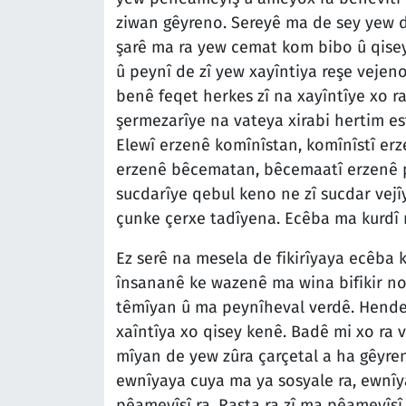
ziwan gêyreno. Sereyê ma de sey yew d
şarê ma ra yew cemat kom bibo û qisey
û peynî de zî yew xayîntiya reşe vejeno
benê feqet herkes zî na xayîntîye xo 
şermezarîye na vateya xirabi hertim es
Elewî erzenê komînîstan, komînîstî erz
erzenê bêcematan, bêcemaatî erzenê pîl
sucdarîye qebul keno ne zî sucdar vej
çunke çerxe tadîyena. Ecêba ma kurdî r
Ez serê na mesela de fikirîyaya ecêba k
însananê ke wazenê ma wina bifikir no
têmîyan û ma peynîheval verdê. Hende 
xaîntîya xo qisey kenê. Badê mi xo ra 
mîyan de yew zûra çarçetal a ha gêyren
ewnîyaya cuya ma ya sosyale ra, ewnîy
pêameyîşî ra. Raşta ra zî ma pêameyîşî 