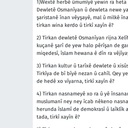
1)Wextê herbê ûmumîyê yewin ra heta 
Dewletê Osmanîyan û dewleta newe ya 
şaristanê înan vêyşayê, mal û milkê îna
tirkan wina kerdo û tirkî xayîn ê?
2) Tirkan dewletê Osmanîyan rijna Xelîf
kuçanê şarî de yew halo pêrîşan de gan
miqedesî, îslam hewana ê dîn ra vêjîyay
3) Tirkan kultur û tarîxê dewlete û xis
Tirkîya de bî bîyê nezan û cahîl. Qey 
de hedê xo vîyarna, tirkî xayîn ê?
4) Tirkan nasnameyê xo ra û yê însana
muslumanî ney ney îcab nêkeno nasna
herunda îslamî de demokrasî û laîklîk 
tada, tirkî xayîn ê?