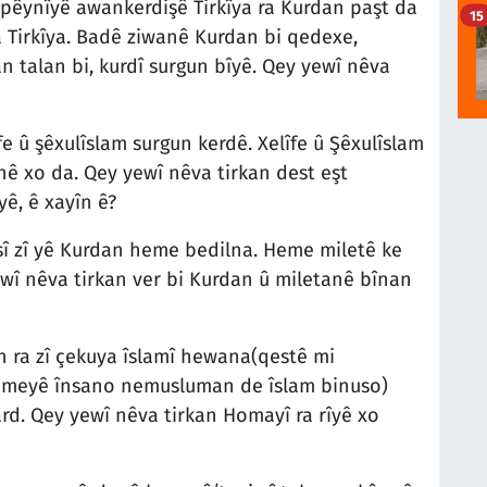
pêynîyê awankerdişê Tirkîya ra Kurdan paşt da
15
Tirkîya. Badê ziwanê Kurdan bi qedexe,
n talan bi, kurdî surgun bîyê. Qey yewî nêva
e û şêxulîslam surgun kerdê. Xelîfe û Şêxulîslam
ê xo da. Qey yewî nêva tirkan dest eşt
ê, ê xayîn ê?
ûsî zî yê Kurdan heme bedilna. Heme miletê ke
yewî nêva tirkan ver bi Kurdan û miletanê bînan
n ra zî çekuya îslamî hewana(qestê mi
meyê însano nemusluman de îslam binuso)
ard. Qey yewî nêva tirkan Homayî ra rîyê xo