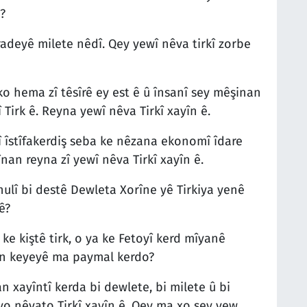
?
îradeyê milete nêdî. Qey yewî nêva tirkî zorbe
o hema zî têsîrê ey est ê û însanî sey mêşinan
Tirk ê. Reyna yewî nêva Tirkî xayîn ê.
 îstîfakerdiş seba ke nêzana ekonomî îdare
nan reyna zî yewî nêva Tirkî xayîn ê.
hulî bi destê Dewleta Xorîne yê Tirkiya yenê
ê?
ke kiştê tirk, o ya ke Fetoyî kerd mîyanê
kan keyeyê ma paymal kerdo?
 xayîntî kerda bi dewlete, bi milete û bi
o nêvato Tirkî xayîn ê. Qey ma xo sey yew