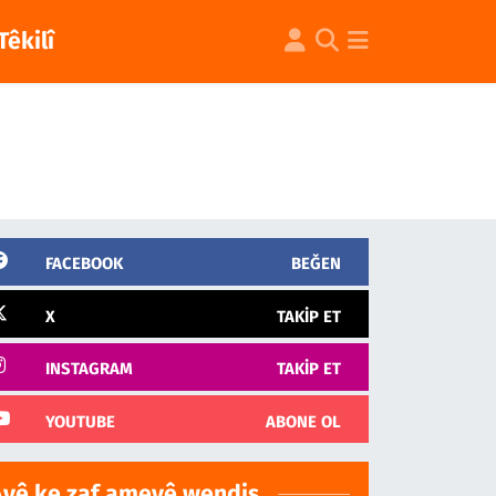
Têkilî
FACEBOOK
BEĞEN
X
TAKIP ET
INSTAGRAM
TAKIP ET
YOUTUBE
ABONE OL
Ayê ke zaf ameyê wendiş