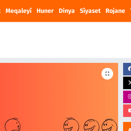
t
Meqaleyî
Huner
Dinya
Sîyaset
Rojane