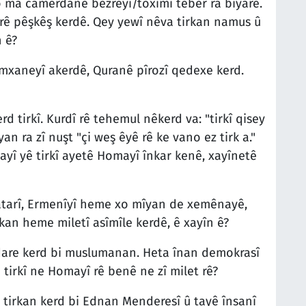
 ma camêrdanê bezreyî/toximî teber ra bîyarê.
 rê pêşkêş kerdê. Qey yewî nêva tirkan namus û
n ê?
umxaneyî akerdê, Quranê pîrozî qedexe kerd.
d tirkî. Kurdî rê tehemul nêkerd va: "tirkî qisey
an ra zî nuşt "çi weş êyê rê ke vano ez tirk a."
î yê tirkî ayetê Homayî înkar kenê, xayînetê
 Tatarî, Ermenîyî heme xo mîyan de xemênayê,
an heme miletî asîmîle kerdê, ê xayîn ê?
dare kerd bi muslumanan. Heta înan demokrasî
a tirkî ne Homayî rê benê ne zî milet rê?
 tirkan kerd bi Ednan Menderesî û tayê însanî