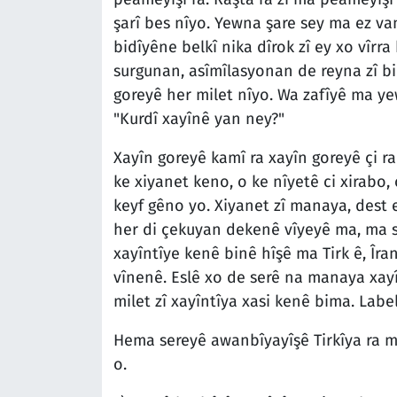
şarî bes nîyo. Yewna şare sey ma ez va
bidîyêne belkî nika dîrok zî ey xo vîrra
surgunan, asîmîlasyonan de reyna zî bi 
goreyê her milet nîyo. Wa zafîyê ma y
"Kurdî xayînê yan ney?"
Xayîn goreyê kamî ra xayîn goreyê çi r
ke xiyanet keno, o ke nîyetê ci xirabo, o
keyf gêno yo. Xiyanet zî manaya, dest e
her di çekuyan dekenê vîyeyê ma, ma s
xayîntîye kenê binê hîşê ma Tirk ê, Îran
vînenê. Eslê xo de serê na manaya xay
milet zî xayîntîya xasi kenê bima. Labe
Hema sereyê awanbîyayîşê Tirkîya ra m
o.