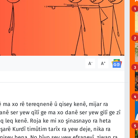
1
2
-
+
A
A
3
4
a xo rê tereqnenê û qisey kenê, mijar ra
nê ser yew qîlî ge ma xo danê ser yew gilî ge zî
 leq kenê. Roja ke mi xo şinasnayo ra heta
5
arê Kurdî timûtim tarîx ra yew deje, nika ra
isey bena. No bîyo sey yew efsaneyî, ziwan ra