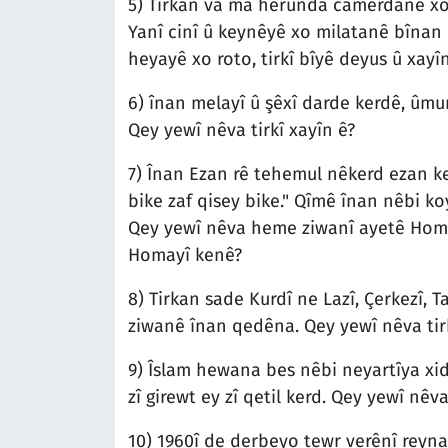
5) Tirkan va ma herunda camêrdanê xo
Yanî cinî û keynêyê xo milatanê bînan
heyayê xo roto, tirkî bîyê deyus û xayî
6) înan melayî û şêxî darde kerdê, ûm
Qey yewî nêva tirkî xayîn ê?
7) Înan Ezan rê tehemul nêkerd ezan ker
bike zaf qisey bike." Qîmê înan nêbi koy
Qey yewî nêva heme ziwanî ayetê Homay
Homayî kenê?
8) Tirkan sade Kurdî ne Lazî, Çerkezî,
ziwanê înan qedêna. Qey yewî nêva tirk
9) Îslam hewana bes nêbi neyartîya xi
zî girewt ey zî qetil kerd. Qey yewî nêv
10) 1960î de derbeyo tewr verênî reyna