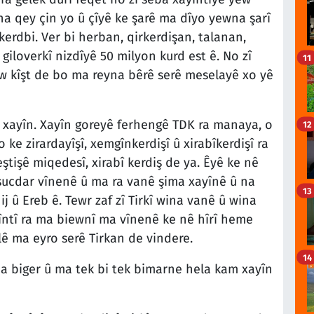
na qey çin yo û çîyê ke şarê ma dîyo yewna şarî
 kerdbi. Ver bi herban, qirkerdişan, talanan,
giloverkî nizdîyê 50 milyon kurd est ê. No zî
11
ew kîşt de bo ma reyna bêrê serê meselayê xo yê
a xayîn. Xayîn goreyê ferhengê TDK ra manaya, o
12
 ke zirardayîşî, xemgînkerdişî û xirabîkerdişî ra
ştişê miqedesî, xirabî kerdiş de ya. Êyê ke nê
ucdar vînenê û ma ra vanê şima xayînê û na
13
ij û Ereb ê. Tewr zaf zî Tirkî wina vanê û wina
întî ra ma biewnî ma vînenê ke nê hîrî heme
lê ma eyro serê Tirkan de vindere.
14
a biger û ma tek bi tek bimarne hela kam xayîn