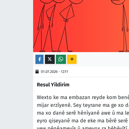
01.07.2026 - 12:11
Resul Yildirim
Wexto ke ma embazan reyde kom benê m
mijar erzîyenê. Sey teyrane ma ge xo da
ma xo danê serê hênîyanê awe û ma leq
eyro qiseyanê ma de eke ma bêrê serê ş
yew pênêameyîş û ameyox ra bêhêvîtî q