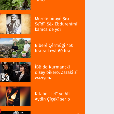
Mezelê birayê Şêx
Seîdî, Şêx Ebdurehîmî
kamca de yo?
Biberê Çêrmûgî 450
lîra ra kewt 60 lîra
İBB do Kurmanckî
qisey bikero: Zazakî zî
wazîyena
Kitabê “Lêl” yê Alî
Aydin Çîçekî ser o