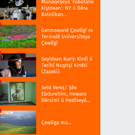
Munaqeşeya 'robotanê
kiştoxan': NY û Dêra
Katolîkan
qedexekerdiş wazenî
Germawanê Çewlîgî ra
Termalê Unîversîteya
Çewlîgî
Seyîdxan Kurij: Kirdî û
Tarîhî Nuştişî Kirdkî
(Zazakî)
Seîd Veroj/ Şêx
Ebdurehîm, Hewara
Dêrsimî û Hedîseyê
Serra 1937î
Çewlîga ma...