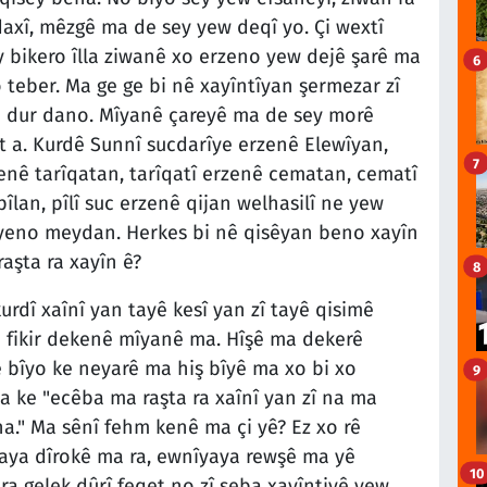
axî, mêzgê ma de sey yew deqî yo. Çi wextî
 bikero îlla ziwanê xo erzeno yew dejê şarê ma
6
 teber. Ma ge ge bi nê xayîntîyan şermezar zî
ra dur dano. Mîyanê çareyê ma de sey morê
t a. Kurdê Sunnî sucdarîye erzenê Elewîyan,
7
enê tarîqatan, tarîqatî erzenê cematan, cematî
an, pîlî suc erzenê qijan welhasilî ne yew
îyeno meydan. Herkes bi nê qisêyan beno xayîn
aşta ra xayîn ê?
8
urdî xaînî yan tayê kesî yan zî tayê qisimê
 fikir dekenê mîyanê ma. Hîşê ma dekerê
bîyo ke neyarê ma hiş bîyê ma xo bi xo
9
va ke "ecêba ma raşta ra xaînî yan zî na ma
a." Ma sênî fehm kenê ma çi yê? Ez xo rê
aya dîrokê ma ra, ewnîyaya rewşê ma yê
10
ra gelek dûrî feqet no zî seba xayîntiyê yew