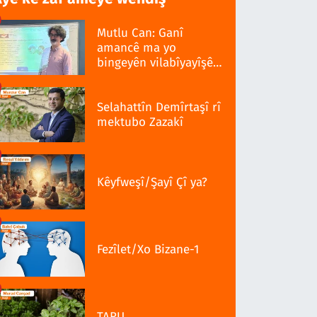
Mutlu Can: Ganî
amancê ma yo
bingeyên vilabîyayîşê
ziwanê standardî bo
Selahattîn Demîrtaşî rî
mektubo Zazakî
Kêyfweşî/Şayî Çî ya?
Fezîlet/Xo Bizane-1
TARU