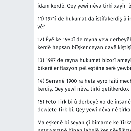
îdam kerdê. Qey yewî nêva tirkî xayîn ê
11) 1971î de hukumat da îstîfakerdiş û 
yê?
12) Êyê ke 1980î de reyna yew derbeyêk
kerdê hepsan biîşkenceyan dayê kiştişî 
13) 1997 de reyna hukumet bizorî ameyî
bikerê enflasyon pêl eştêne serê yewbî
14) Serranê 1900 ra heta eyro faîlî mec
kerdiş. Qey yewî nêva tirkî qetilkerdox 
15) Feto Tirk bi û derbeyê xo de însanê 
dewlete Tirk bi. Qey yewî nêva nê tir
Ma eşkenê bi seyan çî bimarne ke Tirkan
neteweyanê bînan labelê kes nêvêjîyay