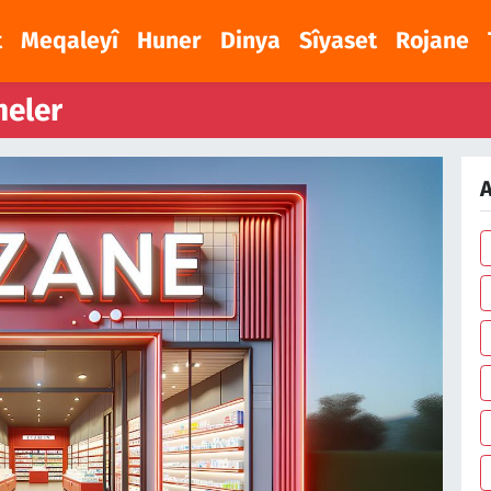
t
Meqaleyî
Huner
Dinya
Sîyaset
Rojane
neler