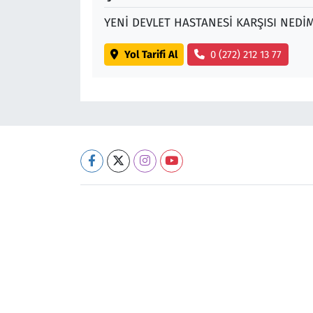
YENİ DEVLET HASTANESİ KARŞISI NEDİ
Yol Tarifi Al
0 (272) 212 13 77