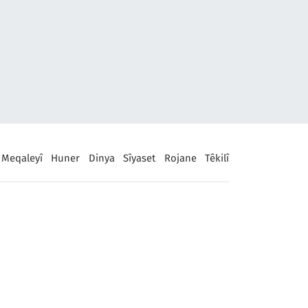
Meqaleyî
Huner
Dinya
Sîyaset
Rojane
Têkilî