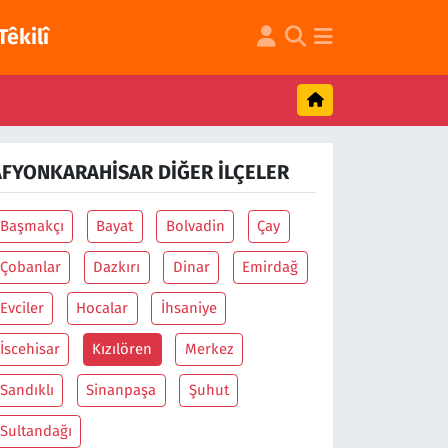
Têkilî
AFYONKARAHISAR DIĞER İLÇELER
Başmakçı
Bayat
Bolvadin
Çay
Çobanlar
Dazkırı
Dinar
Emirdağ
Evciler
Hocalar
İhsaniye
İscehisar
Kızılören
Merkez
Sandıklı
Sinanpaşa
Şuhut
Sultandağı