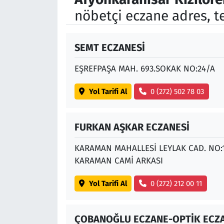
nöbetçi eczane adres, t
SEMT ECZANESİ
EŞREFPAŞA MAH. 693.SOKAK NO:24/A
Yol Tarifi Al
0 (272) 502 78 03
FURKAN AŞKAR ECZANESİ
KARAMAN MAHALLESİ LEYLAK CAD. NO:
KARAMAN CAMİ ARKASI
Yol Tarifi Al
0 (272) 212 00 11
ÇOBANOĞLU ECZANE-OPTİK ECZ