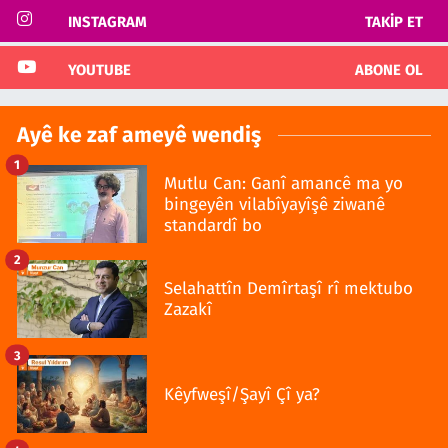
INSTAGRAM
TAKIP ET
YOUTUBE
ABONE OL
Ayê ke zaf ameyê wendiş
1
Mutlu Can: Ganî amancê ma yo
bingeyên vilabîyayîşê ziwanê
standardî bo
2
Selahattîn Demîrtaşî rî mektubo
Zazakî
3
Kêyfweşî/Şayî Çî ya?