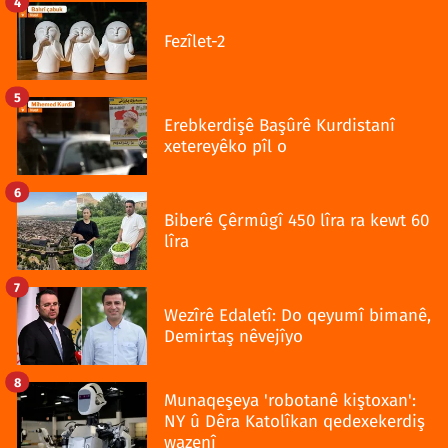
4
Fezîlet-2
5
Erebkerdişê Başûrê Kurdistanî
xetereyêko pîl o
6
Biberê Çêrmûgî 450 lîra ra kewt 60
lîra
7
Wezîrê Edaletî: Do qeyumî bimanê,
Demirtaş nêvejîyo
8
Munaqeşeya 'robotanê kiştoxan':
NY û Dêra Katolîkan qedexekerdiş
wazenî