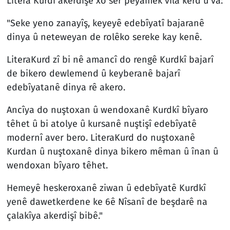
Litera Kurdî akerdişê xo ser peyamêk vila kerd û va:
"Seke yeno zanayîş, keyeyê edebîyatî bajaranê
dinya û neteweyan de rolêko sereke kay kenê.
LiteraKurd zî bi nê amancî do rengê Kurdkî bajarî
de bikero dewlemend û keyberanê bajarî
edebîyatanê dinya rê akero.
Ancîya do nuştoxan û wendoxanê Kurdkî bîyaro
têhet û bi atolye û kursanê nuştişî edebîyatê
modernî aver bero. LiteraKurd do nuştoxanê
Kurdan û nuştoxanê dinya bikero mêman û înan û
wendoxan bîyaro têhet.
Hemeyê heskeroxanê ziwan û edebîyatê Kurdkî
yenê dawetkerdene ke 6ê Nîsanî de beşdarê na
çalakîya akerdişî bibê."