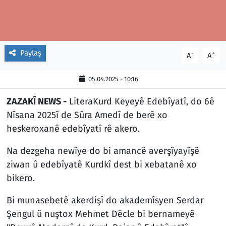
Paylaş
-
+
A
A
05.04.2025 - 10:16
ZAZAKÎ NEWS -
LiteraKurd Keyeyê Edebîyatî, do 6ê
Nîsana 2025î de Sûra Amedî de berê xo
heskeroxanê edebîyatî rê akero.
Na dezgeha newîye do bi amancê averşîyayîşê
ziwan û edebîyatê Kurdkî dest bi xebatanê xo
bikero.
Bi munasebetê akerdişî do akademîsyen Serdar
Şengul û nuştox Mehmet Dêcle bi bernameyê