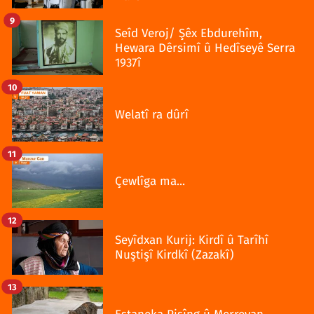
9
Seîd Veroj/ Şêx Ebdurehîm,
Hewara Dêrsimî û Hedîseyê Serra
1937î
10
Welatî ra dûrî
11
Çewlîga ma...
12
Seyîdxan Kurij: Kirdî û Tarîhî
Nuştişî Kirdkî (Zazakî)
13