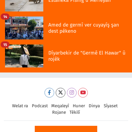
Estaneka Pisîng û Merreyan
14
Amed de germî ver cuyayîş şan
dest pêkeno
15
Dîyarbekir de "Germê El Hawar" û
rojêk
Welat ra
Podcast
Meqaleyî
Huner
Dinya
Sîyaset
Rojane
Têkilî