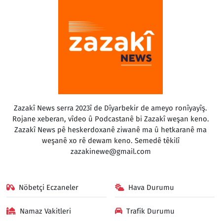
Zazakî News serra 2023î de Dîyarbekir de ameyo ronîyayîş.
Rojane xeberan, vîdeo û Podcastanê bi Zazakî weşan keno.
Zazakî News pê heskerdoxanê ziwanê ma û hetkaranê ma
weşanê xo rê dewam keno. Semedê têkilî
zazakinewe@gmail.com
Nöbetçi Eczaneler
Hava Durumu
Namaz Vakitleri
Trafik Durumu