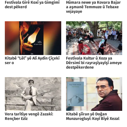
Festîvala Girê Koxî ya Gimgimî
Hûmara newe ya Kovara Bajar
dest pêkerd
a aşmanê Temmuze û Tebaxe
vejayaye
Kitabê “Lêl” yê Alî Aydin Çîçekî
Festîvala Kultur û Xoza ya
ser o
Dêrsimî bi rayraşîyayîşî ameye
destpêkerdene
Vera tarîtîye vengê Zazakî:
Kitabê şîîran yê Doğan
Rençber Ezîz
Munzurogluyî: Koyî Bîyê Xezal