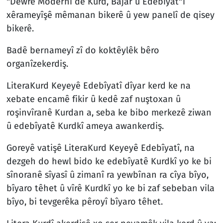
"Dewrê Modernî de Kurd, Bajar û Edebîyat"î
xêrameyîşê mêmanan bikerê û yew panelî de qisey
bikerê.
Badê bernameyî zî do koktêylêk bêro
organîzekerdiş.
LiteraKurd Keyeyê Edebîyatî dîyar kerd ke na
xebate encamê fikir û kedê zaf nuştoxan û
roşinvîranê Kurdan a, seba ke bibo merkezê ziwan
û edebîyatê Kurdkî ameya awankerdiş.
Goreyê vatişê LiteraKurd Keyeyê Edebîyatî, na
dezgeh do hewl bido ke edebîyatê Kurdkî yo ke bi
sînoranê sîyasî û zimanî ra yewbînan ra cîya bîyo,
bîyaro têhet û vîrê Kurdkî yo ke bi zaf sebeban vila
bîyo, bi tevgerêka pêroyî bîyaro têhet.