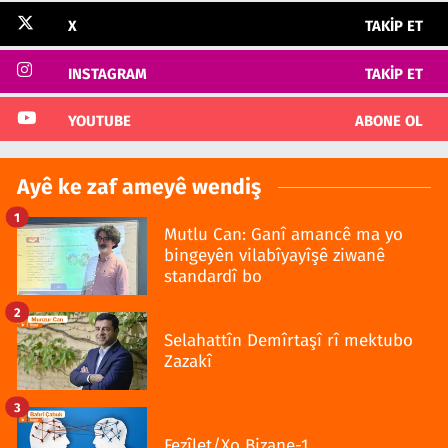
X
TAKIP ET
INSTAGRAM
TAKIP ET
YOUTUBE
ABONE OL
Ayê ke zaf ameyê wendiş
1
Mutlu Can: Ganî amancê ma yo
bingeyên vilabîyayîşê ziwanê
standardî bo
2
Selahattîn Demîrtaşî rî mektubo
Zazakî
3
Fezîlet/Xo Bizane-1