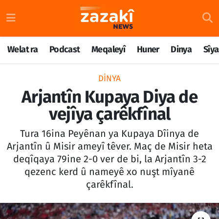
Welat ra
Nöbetçi Eczaneler
Welat ra
Podcast
Meqaleyî
Huner
Dinya
Sîya
Podcast
Hava Durumu
DINYA
Meqaleyî
Namaz Vakitleri
Arjantîn Kupaya Diya de
vejîya çarêkfînal
Huner
Trafik Durumu
Tura 16ina Peyênan ya Kupaya Dîinya de
Dinya
Süper Lig Puan Durumu ve Fikstür
Arjantîn û Misir ameyî têver. Maç de Misir heta
deqîqaya 79ine 2-0 ver de bi, la Arjantîn 3-2
Sîyaset
Tüm Manşetler
qezenc kerd û nameyê xo nuşt mîyanê
çarêkfînal.
Rojane
Son Dakika Haberleri
Têkilî
Haber Arşivi