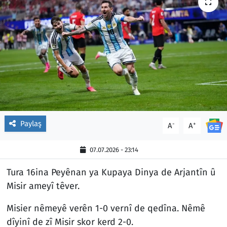
Paylaş
-
+
A
A
07.07.2026 - 23:14
Tura 16ina Peyênan ya Kupaya Dinya de Arjantîn û
Misir ameyî têver.
Misier nêmeyê verên 1-0 vernî de qedîna. Nêmê
dîyinî de zî Misir skor kerd 2-0.