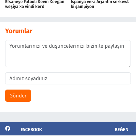
Efsaneyê Futbolî Kevin Keegan
Îspanya vera Arjantîn serkewt
weşîya xo vîndî kerd
bi şampîyon
Yorumlar
Gönder
FACEBOOK
BEĞEN