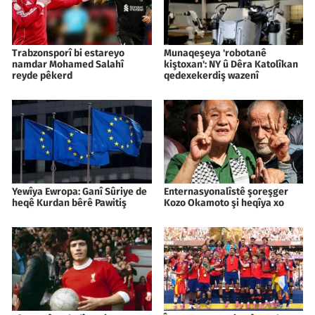
Trabzonsporî bi estareyo
Munaqeşeya 'robotanê
namdar Mohamed Salahî
kiştoxan': NY û Dêra Katolîkan
reyde pêkerd
qedexekerdiş wazenî
Yewîya Ewropa: Ganî Sûriye de
Enternasyonalîstê şoreşger
heqê Kurdan bêrê Pawitiş
Kozo Okamoto şi heqîya xo