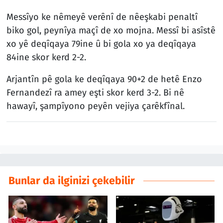
Messîyo ke nêmeyê verênî de nêeşkabi penaltî
biko gol, peynîya maçî de xo mojna. Messî bi asîstê
xo yê deqîqaya 79ine û bi gola xo ya deqîqaya
84ine skor kerd 2-2.
Arjantîn pê gola ke deqîqaya 90+2 de hetê Enzo
Fernandezî ra amey eşti skor kerd 3-2. Bi nê
hawayî, şampîyono peyên vejiya çarêkfînal.
Bunlar da ilginizi çekebilir