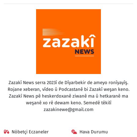
Zazakî News serra 2023î de Dîyarbekir de ameyo ronîyayîş.
Rojane xeberan, vîdeo û Podcastanê bi Zazakî weşan keno.
Zazakî News pê heskerdoxanê ziwanê ma û hetkaranê ma
weşanê xo rê dewam keno. Semedê têkilî
zazakinewe@gmail.com
Nöbetçi Eczaneler
Hava Durumu