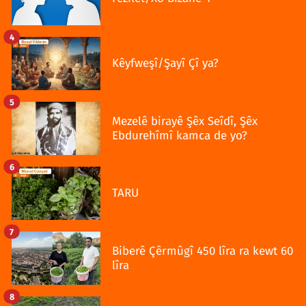
4
Kêyfweşî/Şayî Çî ya?
5
Mezelê birayê Şêx Seîdî, Şêx
Ebdurehîmî kamca de yo?
6
TARU
7
Biberê Çêrmûgî 450 lîra ra kewt 60
lîra
8