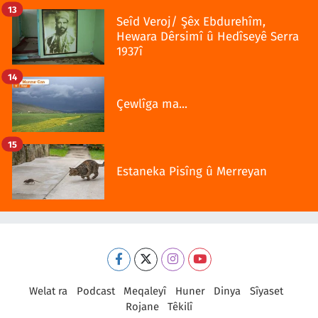
13
Seîd Veroj/ Şêx Ebdurehîm,
Hewara Dêrsimî û Hedîseyê Serra
1937î
14
Çewlîga ma...
15
Estaneka Pisîng û Merreyan
Welat ra
Podcast
Meqaleyî
Huner
Dinya
Sîyaset
Rojane
Têkilî