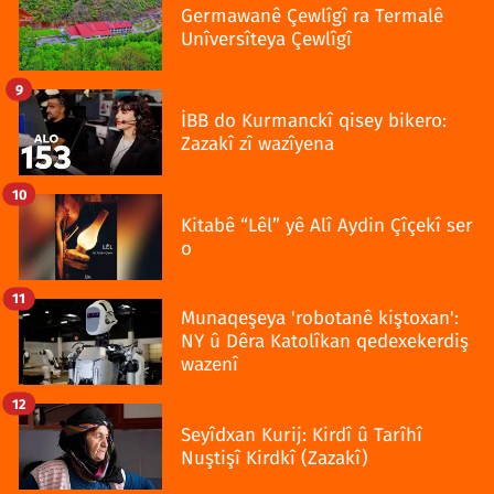
Germawanê Çewlîgî ra Termalê
Unîversîteya Çewlîgî
9
İBB do Kurmanckî qisey bikero:
Zazakî zî wazîyena
10
Kitabê “Lêl” yê Alî Aydin Çîçekî ser
o
11
Munaqeşeya 'robotanê kiştoxan':
NY û Dêra Katolîkan qedexekerdiş
wazenî
12
Seyîdxan Kurij: Kirdî û Tarîhî
Nuştişî Kirdkî (Zazakî)