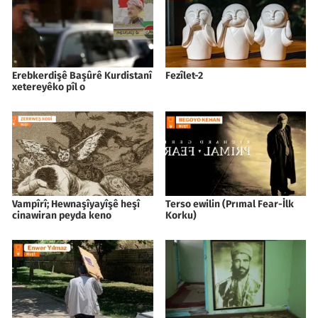
Erebkerdişê Başûrê Kurdistanî
Fezîlet-2
xetereyêko pîl o
Vampîrî; Hewnaşîyayîşê heşî
Terso ewilin (Prımal Fear-İlk
cinawiran peyda keno
Korku)