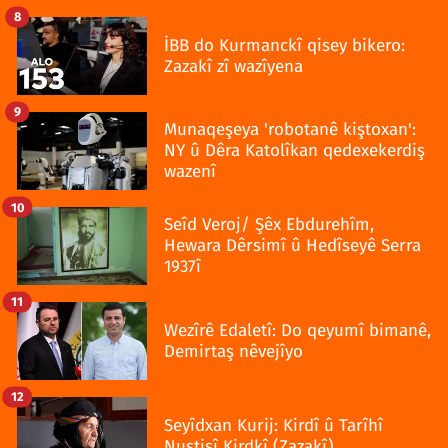
8
İBB do Kurmanckî qisey bikero:
Zazakî zî wazîyena
9
Munaqeşeya 'robotanê kiştoxan':
NY û Dêra Katolîkan qedexekerdiş
wazenî
10
Seîd Veroj/ Şêx Ebdurehîm,
Hewara Dêrsimî û Hedîseyê Serra
1937î
11
Wezîrê Edaletî: Do qeyumî bimanê,
Demirtaş nêvejîyo
12
Seyîdxan Kurij: Kirdî û Tarîhî
Nuştişî Kirdkî (Zazakî)