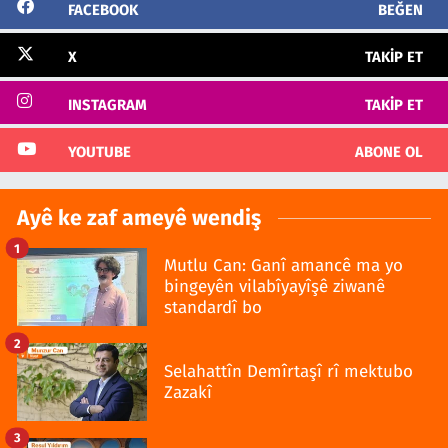
FACEBOOK
BEĞEN
X
TAKIP ET
INSTAGRAM
TAKIP ET
YOUTUBE
ABONE OL
Ayê ke zaf ameyê wendiş
1
Mutlu Can: Ganî amancê ma yo
bingeyên vilabîyayîşê ziwanê
standardî bo
2
Selahattîn Demîrtaşî rî mektubo
Zazakî
3