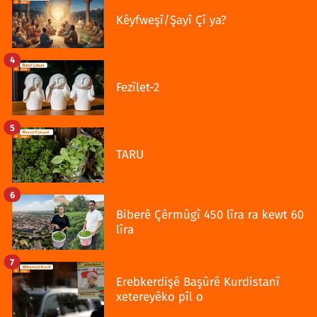
Kêyfweşî/Şayî Çî ya?
4
Fezîlet-2
5
TARU
6
Biberê Çêrmûgî 450 lîra ra kewt 60
lîra
7
Erebkerdişê Başûrê Kurdistanî
xetereyêko pîl o