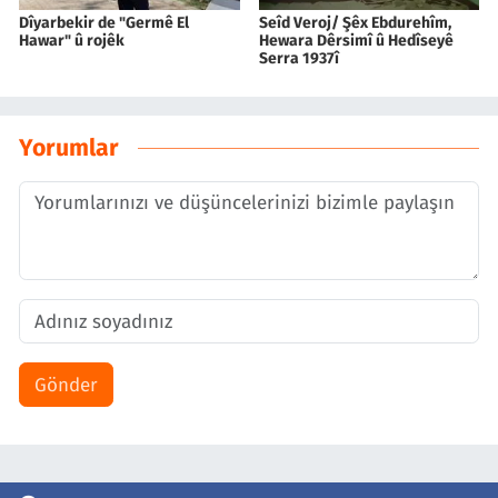
Dîyarbekir de "Germê El
Seîd Veroj/ Şêx Ebdurehîm,
Hawar" û rojêk
Hewara Dêrsimî û Hedîseyê
Serra 1937î
Yorumlar
Gönder