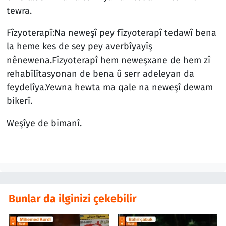
tewra.
Fîzyoterapî:Na neweşî pey fîzyoterapî tedawî bena
la heme kes de sey pey averbîyayîş
nênewena.Fîzyoterapî hem neweşxane de hem zî
rehabîlîtasyonan de bena û serr adeleyan da
feydelîya.Yewna hewta ma qale na neweşî dewam
bikerî.
Weşîye de bimanî.
Bunlar da ilginizi çekebilir