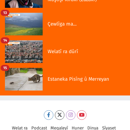
13
Çewlîga ma...
14
Welatî ra dûrî
15
Estaneka Pisîng û Merreyan
Welat ra
Podcast
Meqaleyî
Huner
Dinya
Sîyaset