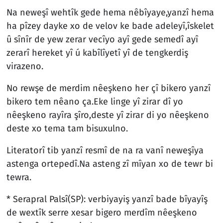
Na neweşî wehtîk gede hema nêbîyaye,yanzî hema
ha pîzey dayke xo de velov ke bade adeleyî,îskelet
û sînîr de yew zerar vecîyo ayî gede semedî ayî
zerarî hereket yî ú kabîlîyetî yî de tengkerdiş
virazeno.
No rewşe de merdim nêeşkeno her çî bikero yanzî
bikero tem nêano ça.Eke linge yî zirar dî yo
nêeşkeno rayîra şîro,deste yî zirar di yo nêeşkeno
deste xo tema tam bisuxulno.
Literatorî tib yanzî resmî de na ra vanî neweşîya
astenga ortepedî.Na asteng zî mîyan xo de tewr bi
tewra.
* Serapral Palsî(SP): verbiyayiş yanzî bade bîyayîş
de wextîk serre xesar bigero merdîm nêeşkeno