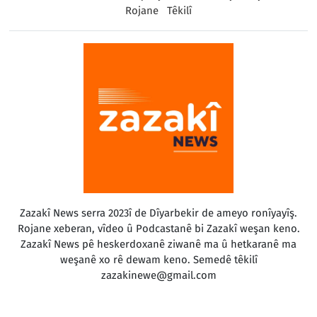
Rojane
Têkilî
Zazakî News serra 2023î de Dîyarbekir de ameyo ronîyayîş.
Rojane xeberan, vîdeo û Podcastanê bi Zazakî weşan keno.
Zazakî News pê heskerdoxanê ziwanê ma û hetkaranê ma
weşanê xo rê dewam keno. Semedê têkilî
zazakinewe@gmail.com