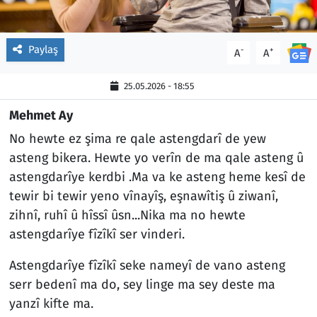
Paylaş
-
+
A
A
25.05.2026 - 18:55
Mehmet Ay
No hewte ez şima re qale astengdarî de yew
asteng bikera. Hewte yo verîn de ma qale asteng û
astengdarîye kerdbi .Ma va ke asteng heme kesî de
tewir bi tewir yeno vînayîş, eşnawîtiş û ziwanî,
zihnî, ruhî û hîssî ûsn...Nika ma no hewte
astengdarîye fîzîkî ser vinderi.
Astengdarîye fîzîkî seke nameyî de vano asteng
serr bedenî ma do, sey linge ma sey deste ma
yanzî kifte ma.