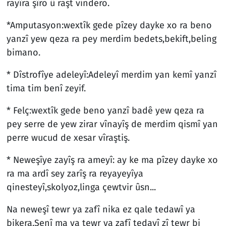
rayîra şîro û raşt vindero.
*Amputasyon:wextîk gede pîzey dayke xo ra beno
yanzî yew qeza ra pey merdim bedets,bekift,beling
bimano.
* Dîstrofîye adeleyî:Adeleyî merdim yan kemî yanzî
tima tim benî zeyif.
* Felç:wextîk gede beno yanzî badê yew qeza ra
pey serre de yew zirar vînayîş de merdim qismî yan
perre wucud de xesar vîraştiş.
* Neweşîye zayîş ra ameyî: ay ke ma pîzey dayke xo
ra ma ardî sey zarîş ra reyayeyîya
qinesteyî,skolyoz,linga çewtvir ûsn...
Na neweşî tewr ya zafî nika ez qale tedawî ya
bikera.Senî ma va tewr ya zafî tedavî zî tewr bi