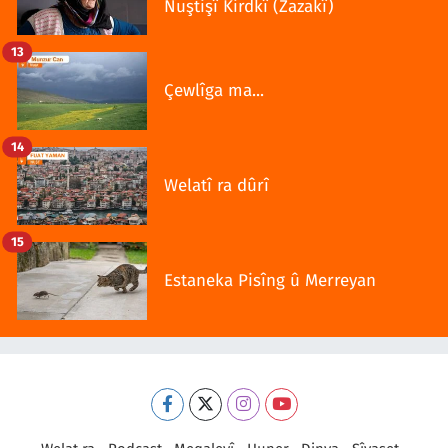
Nuştişî Kirdkî (Zazakî)
13
Çewlîga ma...
14
Welatî ra dûrî
15
Estaneka Pisîng û Merreyan