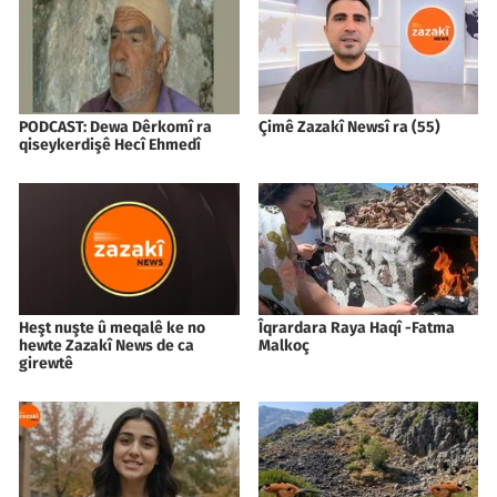
PODCAST: Dewa Dêrkomî ra
Çimê Zazakî Newsî ra (55)
qiseykerdişê Hecî Ehmedî
Heşt nuşte û meqalê ke no
Îqrardara Raya Haqî -Fatma
hewte Zazakî News de ca
Malkoç
girewtê