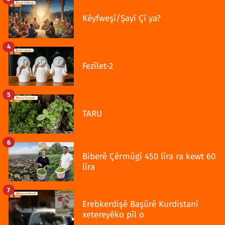
Kêyfweşî/Şayî Çî ya?
4
Fezîlet-2
5
TARU
6
Biberê Çêrmûgî 450 lîra ra kewt 60
lîra
7
Erebkerdişê Başûrê Kurdistanî
xetereyêko pîl o