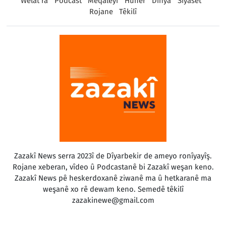
Welat ra
Podcast
Meqaleyî
Huner
Dinya
Sîyaset
Rojane
Têkilî
Zazakî News serra 2023î de Dîyarbekir de ameyo ronîyayîş.
Rojane xeberan, vîdeo û Podcastanê bi Zazakî weşan keno.
Zazakî News pê heskerdoxanê ziwanê ma û hetkaranê ma
weşanê xo rê dewam keno. Semedê têkilî
zazakinewe@gmail.com