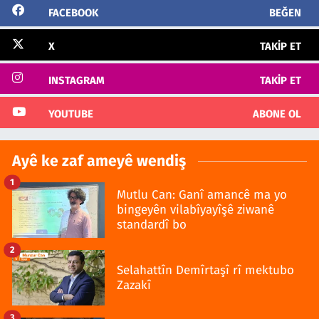
FACEBOOK
BEĞEN
X
TAKIP ET
INSTAGRAM
TAKIP ET
YOUTUBE
ABONE OL
Ayê ke zaf ameyê wendiş
1
Mutlu Can: Ganî amancê ma yo
bingeyên vilabîyayîşê ziwanê
standardî bo
2
Selahattîn Demîrtaşî rî mektubo
Zazakî
3