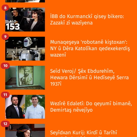
8
İBB do Kurmanckî qisey bikero:
Zazakî zî wazîyena
9
Munaqeşeya 'robotanê kiştoxan':
NY û Dêra Katolîkan qedexekerdiş
wazenî
10
Seîd Veroj/ Şêx Ebdurehîm,
Hewara Dêrsimî û Hedîseyê Serra
1937î
11
Wezîrê Edaletî: Do qeyumî bimanê,
Demirtaş nêvejîyo
12
Seyîdxan Kurij: Kirdî û Tarîhî