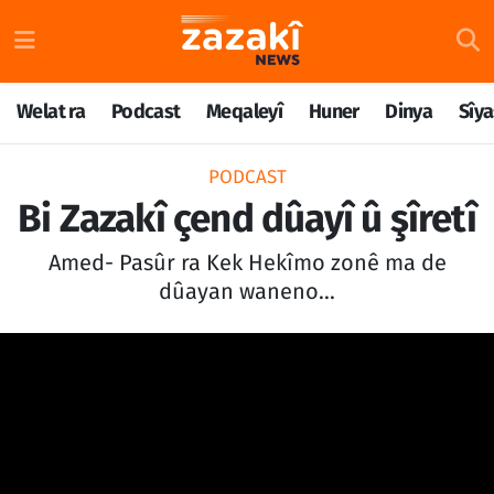
Welat ra
Nöbetçi Eczaneler
Welat ra
Podcast
Meqaleyî
Huner
Dinya
Sîya
Podcast
Hava Durumu
PODCAST
Meqaleyî
Namaz Vakitleri
Bi Zazakî çend dûayî û şîretî
Huner
Trafik Durumu
Amed- Pasûr ra Kek Hekîmo zonê ma de
dûayan waneno...
Dinya
Süper Lig Puan Durumu ve Fikstür
Sîyaset
Tüm Manşetler
Rojane
Son Dakika Haberleri
Têkilî
Haber Arşivi