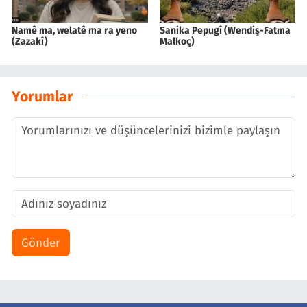
Namê ma, welatê ma ra yeno
Sanika Pepugî (Wendiş-Fatma
(Zazakî)
Malkoç)
Yorumlar
Gönder