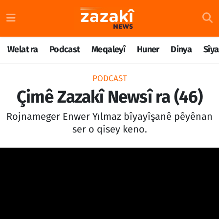
Welat ra
Nöbetçi Eczaneler
Welat ra
Podcast
Meqaleyî
Huner
Dinya
Sîya
Podcast
Hava Durumu
PODCAST
Meqaleyî
Namaz Vakitleri
Çimê Zazakî Newsî ra (46)
Huner
Trafik Durumu
Rojnameger Enwer Yılmaz bîyayîşanê pêyênan
ser o qisey keno.
Dinya
Süper Lig Puan Durumu ve Fikstür
Sîyaset
Tüm Manşetler
Rojane
Son Dakika Haberleri
Têkilî
Haber Arşivi