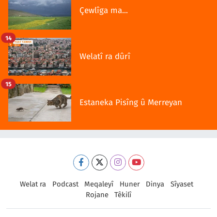
Çewlîga ma...
14
Welatî ra dûrî
15
Estaneka Pisîng û Merreyan
Welat ra
Podcast
Meqaleyî
Huner
Dinya
Sîyaset
Rojane
Têkilî