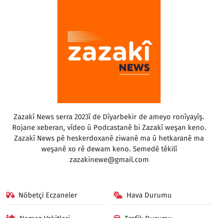
Zazakî News serra 2023î de Dîyarbekir de ameyo ronîyayîş.
Rojane xeberan, vîdeo û Podcastanê bi Zazakî weşan keno.
Zazakî News pê heskerdoxanê ziwanê ma û hetkaranê ma
weşanê xo rê dewam keno. Semedê têkilî
zazakinewe@gmail.com
Nöbetçi Eczaneler
Hava Durumu