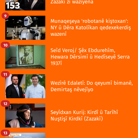
Zazakî zî wazîyena
9
Munaqeşeya 'robotanê kiştoxan':
NY û Dêra Katolîkan qedexekerdiş
wazenî
10
Seîd Veroj/ Şêx Ebdurehîm,
Hewara Dêrsimî û Hedîseyê Serra
1937î
11
Wezîrê Edaletî: Do qeyumî bimanê,
Demirtaş nêvejîyo
12
Seyîdxan Kurij: Kirdî û Tarîhî
Nuştişî Kirdkî (Zazakî)
13