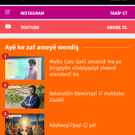
INSTAGRAM
TAKIP ET
YOUTUBE
ABONE OL
Ayê ke zaf ameyê wendiş
1
Mutlu Can: Ganî amancê ma yo
bingeyên vilabîyayîşê ziwanê
standardî bo
2
Selahattîn Demîrtaşî rî mektubo
Zazakî
3
Kêyfweşî/Şayî Çî ya?