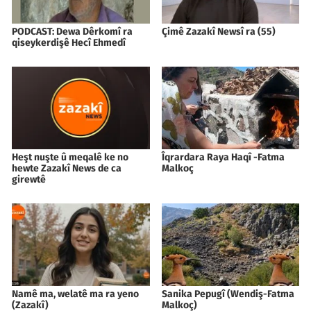
PODCAST: Dewa Dêrkomî ra
Çimê Zazakî Newsî ra (55)
qiseykerdişê Hecî Ehmedî
Heşt nuşte û meqalê ke no
Îqrardara Raya Haqî -Fatma
hewte Zazakî News de ca
Malkoç
girewtê
Namê ma, welatê ma ra yeno
Sanika Pepugî (Wendiş-Fatma
(Zazakî)
Malkoç)