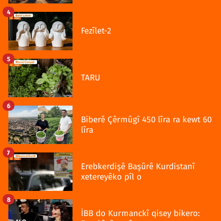
4
Fezîlet-2
5
TARU
6
Biberê Çêrmûgî 450 lîra ra kewt 60
lîra
7
Erebkerdişê Başûrê Kurdistanî
xetereyêko pîl o
8
İBB do Kurmanckî qisey bikero: