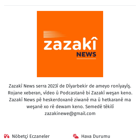
Zazakî News serra 2023î de Dîyarbekir de ameyo ronîyayîş.
Rojane xeberan, vîdeo û Podcastanê bi Zazakî weşan keno.
Zazakî News pê heskerdoxanê ziwanê ma û hetkaranê ma
weşanê xo rê dewam keno. Semedê têkilî
zazakinewe@gmail.com
Nöbetçi Eczaneler
Hava Durumu