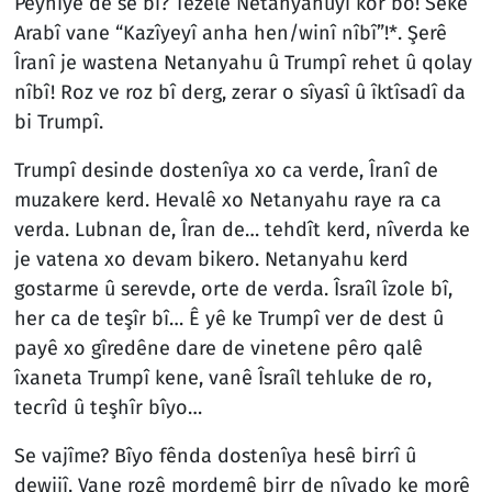
Peynîye de se bî? Tezelê Netanyahuyî kor bo! Seke
Arabî vane “Kazîyeyî anha hen/winî nîbî”!*. Şerê
Îranî je wastena Netanyahu û Trumpî rehet û qolay
nîbî! Roz ve roz bî derg, zerar o sîyasî û îktîsadî da
bi Trumpî.
Trumpî desinde dostenîya xo ca verde, Îranî de
muzakere kerd. Hevalê xo Netanyahu raye ra ca
verda. Lubnan de, Îran de… tehdît kerd, nîverda ke
je vatena xo devam bikero. Netanyahu kerd
gostarme û serevde, orte de verda. Îsraîl îzole bî,
her ca de teşîr bî… Ê yê ke Trumpî ver de dest û
payê xo gîredêne dare de vinetene pêro qalê
îxaneta Trumpî kene, vanê Îsraîl tehluke de ro,
tecrîd û teşhîr bîyo…
Se vajîme? Bîyo fênda dostenîya hesê birrî û
dewijî. Vane rozê mordemê birr de nîyado ke morê