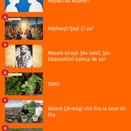
Fezîlet/Xo Bizane-1
4
Kêyfweşî/Şayî Çî ya?
5
Mezelê birayê Şêx Seîdî, Şêx
Ebdurehîmî kamca de yo?
6
TARU
7
Biberê Çêrmûgî 450 lîra ra kewt 60
lîra
8