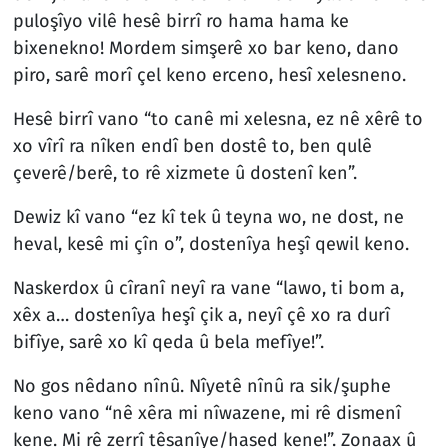
puloşîyo vilê hesê birrî ro hama hama ke
bixenekno! Mordem simşerê xo bar keno, dano
piro, sarê morî çel keno erceno, hesî xelesneno.
Hesê birrî vano “to canê mi xelesna, ez nê xêrê to
xo vîrî ra nîken endî ben dostê to, ben qulê
çeverê/berê, to rê xizmete û dostenî ken”.
Dewiz kî vano “ez kî tek û teyna wo, ne dost, ne
heval, kesê mi çîn o”, dostenîya heşî qewil keno.
Naskerdox û cîranî neyî ra vane “lawo, ti bom a,
xêx a… dostenîya heşî çik a, neyî çê xo ra durî
bifîye, sarê xo kî qeda û bela mefîye!”.
No gos nêdano nînû. Nîyetê nînû ra sik/şuphe
keno vano “nê xêra mi nîwazene, mi rê dismenî
kene. Mi rê zerrî têsanîye/hased kene!”. Zonaax û