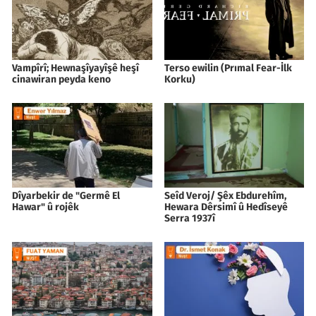
Vampîrî; Hewnaşîyayîşê heşî
Terso ewilin (Prımal Fear-İlk
cinawiran peyda keno
Korku)
Dîyarbekir de "Germê El
Seîd Veroj/ Şêx Ebdurehîm,
Hawar" û rojêk
Hewara Dêrsimî û Hedîseyê
Serra 1937î