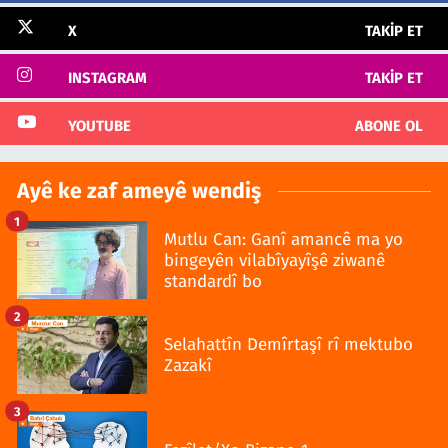
X
TAKIP ET
INSTAGRAM
TAKIP ET
YOUTUBE
ABONE OL
Ayê ke zaf ameyê wendiş
1
Mutlu Can: Ganî amancê ma yo
bingeyên vilabîyayîşê ziwanê
standardî bo
2
Selahattîn Demîrtaşî rî mektubo
Zazakî
3