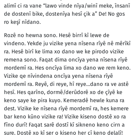
alimî ci ra vane “lawo vinde nîya/winî meke, însanî
de dostenî bike, dostenîya hesî çik a” De! No gos
ro keşî nîdano.
Rozê no hewna sono. Hesê birrî kî lewe de
vindeno. Yekde ju vizike yena nîsena rîyê nê mêrîkî
ra. Hesê birî ke lima xo dano we ke pirodo vizike
remena sono. Faqat dima oncîya yena nîsena rîyê
mordemî ra. Hes oncîya lima xo dano we rem keno.
Vizike qe nîvindena oncîya yena nîsena rîyê
mordemî ra. Reyê, di reye, hî reye…dano ra ve astê
hesî. Hes qarîno, dormê/derûdorê xo de çîyê ke
keno saye ke pira kuyo. Kemeradê hewle kuna ra
dest. Vizike ke nîsena rîyê mordemî ra, hes kemere
bar keno kûno vizike ra! Vizike kiseno dostê xo ra
fîno durî! Faqat sarê dostî kî sikneno keno cirn a
sure. Dostê xo kî ser o kiseno her çî keno delalî!