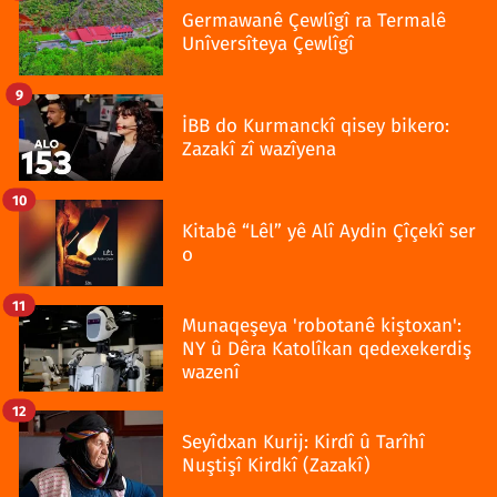
Germawanê Çewlîgî ra Termalê
Unîversîteya Çewlîgî
9
İBB do Kurmanckî qisey bikero:
Zazakî zî wazîyena
10
Kitabê “Lêl” yê Alî Aydin Çîçekî ser
o
11
Munaqeşeya 'robotanê kiştoxan':
NY û Dêra Katolîkan qedexekerdiş
wazenî
12
Seyîdxan Kurij: Kirdî û Tarîhî
Nuştişî Kirdkî (Zazakî)