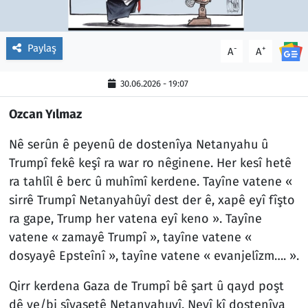
Paylaş
-
+
A
A
30.06.2026 - 19:07
Ozcan Yılmaz
Nê serûn ê peyenû de dostenîya Netanyahu û
Trumpî fekê keşî ra war ro nêginene. Her kesî hetê
ra tahlîl ê berc û muhîmî kerdene. Tayîne vatene «
sirrê Trumpî Netanyahûyî dest der ê, xapê eyî fîşto
ra gape, Trump her vatena eyî keno ». Tayîne
vatene « zamayê Trumpî », tayîne vatene «
dosyayê Epsteînî », tayîne vatene « evanjelîzm…. ».
Qirr kerdena Gaza de Trumpî bê şart û qayd poşt
dê ve/bi sîyasetê Netanyahuyî. Neyî kî dostenîya