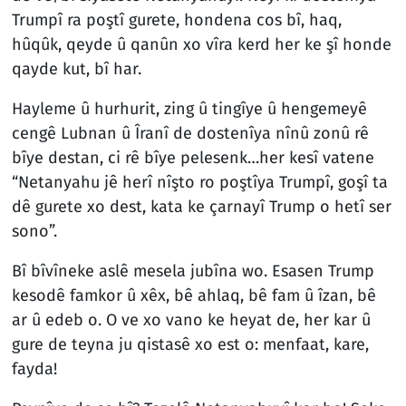
Trumpî ra poştî gurete, hondena cos bî, haq,
hûqûk, qeyde û qanûn xo vîra kerd her ke şî honde
qayde kut, bî har.
Hayleme û hurhurit, zing û tingîye û hengemeyê
cengê Lubnan û Îranî de dostenîya nînû zonû rê
bîye destan, ci rê bîye pelesenk…her kesî vatene
“Netanyahu jê herî nîşto ro poştîya Trumpî, goşî ta
dê gurete xo dest, kata ke çarnayî Trump o hetî ser
sono”.
Bî bîvîneke aslê mesela jubîna wo. Esasen Trump
kesodê famkor û xêx, bê ahlaq, bê fam û îzan, bê
ar û edeb o. O ve xo vano ke heyat de, her kar û
gure de teyna ju qistasê xo est o: menfaat, kare,
fayda!