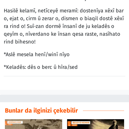
Hasilê kelamî, netîceyê meramî: dostenîya xêxî bar
o, ejat o, cirm û zerar o, dismen o biaqil dostê xêxî
ra rind o! Suî-zan dormê însanî de ju keladês o
qeyîm o, nîverdano ke însan qesa raste, nasîhato
rind bihesno!
*Aslê mesela henî/winî nîyo
*Keladês: dês o berc û hîra/sed
Bunlar da ilginizi çekebilir