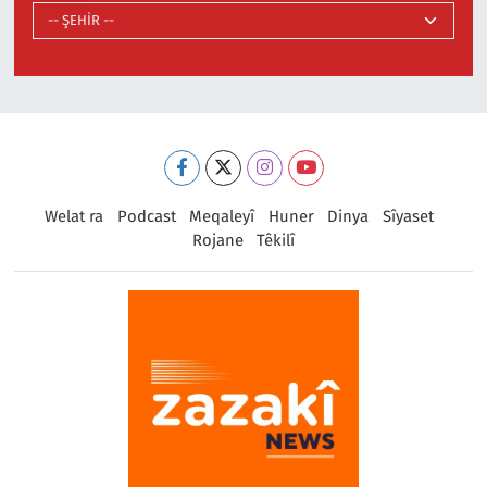
Welat ra
Podcast
Meqaleyî
Huner
Dinya
Sîyaset
Rojane
Têkilî