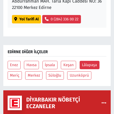
Abdurrahman MAH. Tarla Kapı Caddesi NO: 36
22100 Merkez Edirne
Yol Tarifi Al
0 (284) 336 00 22
EDIRNE DIĞER İLÇELER
Enez
Havsa
İpsala
Keşan
Lâlapaşa
Meriç
Merkez
Süloğlu
Uzunköprü
DIYARBAKIR NÖBETÇI
ECZANELER