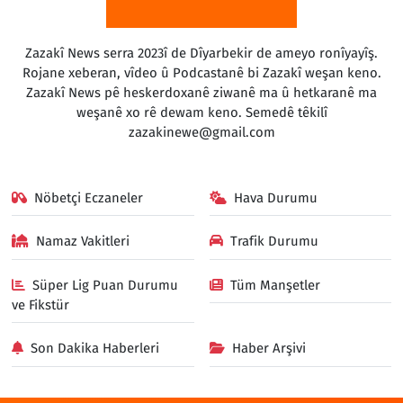
Zazakî News serra 2023î de Dîyarbekir de ameyo ronîyayîş.
Rojane xeberan, vîdeo û Podcastanê bi Zazakî weşan keno.
Zazakî News pê heskerdoxanê ziwanê ma û hetkaranê ma
weşanê xo rê dewam keno. Semedê têkilî
zazakinewe@gmail.com
Nöbetçi Eczaneler
Hava Durumu
Namaz Vakitleri
Trafik Durumu
Süper Lig Puan Durumu
Tüm Manşetler
ve Fikstür
Son Dakika Haberleri
Haber Arşivi