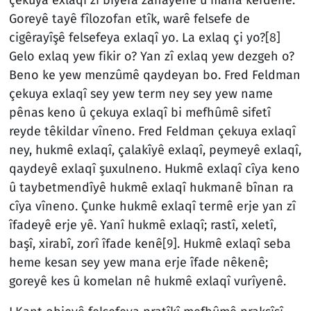
çekuya exlaqî zî bîyera zanayene û mana kerdene.
Goreyê tayê fîlozofan etîk, warê felsefe de
cigêrayîşê felsefeya exlaqî yo. La exlaq çi yo?
[8]
Gelo exlaq yew fikir o? Yan zî exlaq yew dezgeh o?
Beno ke yew menzûmê qaydeyan bo. Fred Feldman
çekuya exlaqî sey yew term ney sey yew name
pênas keno û çekuya exlaqî bi mefhûmê sifetî
reyde têkildar vîneno. Fred Feldman çekuya exlaqî
ney, hukmê exlaqî, çalakîyê exlaqî, peymeyê exlaqî,
qaydeyê exlaqî şuxulneno. Hukmê exlaqî cîya keno
û taybetmendîyê hukmê exlaqî hukmanê bînan ra
cîya vîneno. Çunke hukmê exlaqî termê erje yan zî
îfadeyê erje yê. Yanî hukmê exlaqî; rastî, xeletî,
başî, xirabî, zorî îfade kenê
[9]
. Hukmê exlaqî seba
heme kesan sey yew mana erje îfade nêkenê;
goreyê kes û komelan nê hukmê exlaqî vurîyenê.