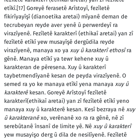
etîkî.
[17]
Goreyê ferasetê Arîstoyî, fezîletê
fikirîyayîşî (dianoetika aretai) mîyanê deman de
tecrubeyan reyde aver yenê û perwerdeyî ra
virazîyenê. Fezîletê karakterî (ethikaî aretai) yan zî
fezîletê etîkî yew musayîşê dergûdila reyde
virazîyenê, manaya xo ya
xuy û karakterî ethosî
ra
gênê. Manaya etîkî ya tewr kehene xuy û
karakteran de pêresena. Xuy û karakterî
taybetmendîyanê kesan de peyda virazîyenê. O
semed ra yo ke manaya etîkî yena manaya
xuy û
karakterê
kesan. Goreyê Arîstoyî fezîletê
karakterî(ethikaî aretai) yan zî fezîletê etîkî yeno
manaya xuy û karakterê kesan. Kesî bezraya nê
xuy
û karakteranê
xo, verênanê xo ra ra gênê, nê zî
serebûtanê însanî de limite yê. Nê
xuy û karakterî
yew musayişo derg û dila de nesilîyenê. Fezîletê