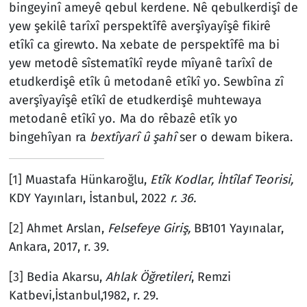
bingeyinî ameyê qebul kerdene. Nê qebulkerdişî de
yew şekilê tarîxî perspektîfê averşîyayîşê fikirê
etîkî ca girewto. Na xebate de perspektîfê ma bi
yew metodê sîstematîkî reyde mîyanê tarîxî de
etudkerdişê etîk û metodanê etîkî yo. Sewbîna zî
averşîyayîşê etîkî de etudkerdişê muhtewaya
metodanê etîkî yo.
Ma do rêbazê etîk yo
bingehîyan ra
bextîyarî û şahî
ser o dewam bikera.
[1]
Muastafa Hünkaroğlu,
Etîk Kodlar, İhtîlaf Teorisi,
KDY Yayınları, İstanbul, 2022
r. 36.
[2]
Ahmet Arslan,
Felsefeye Giriş,
BB101 Yayınalar,
Ankara, 2017, r. 39.
[3]
Bedia Akarsu,
Ahlak Öğretileri
, Remzi
Katbevi,İstanbul,1982, r. 29.