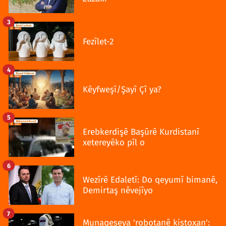
3
Fezîlet-2
4
Kêyfweşî/Şayî Çî ya?
5
Erebkerdişê Başûrê Kurdistanî
xetereyêko pîl o
6
Wezîrê Edaletî: Do qeyumî bimanê,
Demirtaş nêvejîyo
7
Munaqeşeya 'robotanê kiştoxan':