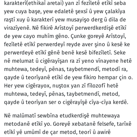
karakterî(ethikaî aretai) yan zî fezîletê etîkî seba
yew cuya başe, yew edaletê şexsî û yew çalakîya
raştî xuy û karakterî yew musayişo derg û dila de
virazîyenê. Nê fikirê Arîstoyî perwerdkerdişê etîkî
de yew cayo muhîm gêno. Çunke goreyê Arîstoyî,
fezîletê etîkî perwerdeyî reyde aver şino û kesê ke
perwerdeyê etîkî gênê benê kesê bifezîletî.
Seke
nê melumat û cigêrayîşan ra zî yeno vînayene hetê
muhtewa, tedeyî, pênas, taybetmendî, metodî ra,
qayde û teorîyanê etîkî de yew fikiro hempar çin o.
Her yew cigêrayox, nuştox yan zî fîlozofî hetê
muhtewa, tedeyî, pênas, taybetmendî, metod,
qayde û teorîyan ser o cigêrayîşê cîya-cîya kerdê.
Nê malûmatî sewbîna etudkerdişê muhtewaya
metodanê etîkî yo. Goreyê xebatanê felsefe, tarîxê
etîkî yê umûmî de çar metod, teorî û awirê