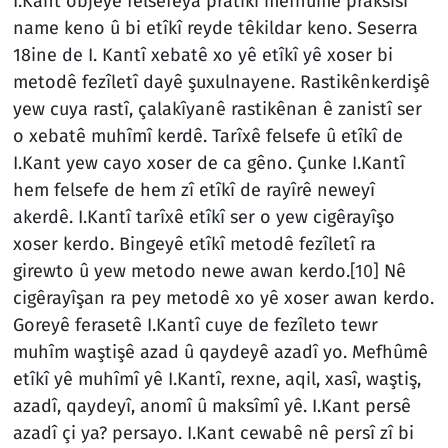
I.Kant objeyê felsefeya pratîkî mefhûmê praksîsî
name keno û bi etîkî reyde têkildar keno. Seserra
18ine de I. Kantî xebatê xo yê etîkî yê xoser bi
metodê fezîletî dayê şuxulnayene. Rastikênkerdişê
yew cuya rastî, çalakîyanê rastikênan ê zanistî ser
o xebatê muhîmî kerdê. Tarîxê felsefe û etîkî de
I.Kant yew cayo xoser de ca gêno. Çunke I.Kantî
hem felsefe de hem zî etîkî de rayîrê neweyî
akerdê. I.Kantî tarîxê etîkî ser o yew cigêrayîşo
xoser kerdo. Bingeyê etîkî metodê fezîletî ra
girewto û yew metodo newe awan kerdo.
[10]
Nê
cigêrayîşan ra pey metodê xo yê xoser awan kerdo.
Goreyê ferasetê I.Kantî cuye de fezîleto tewr
muhîm waştişê azad û qaydeyê azadî yo. Mefhûmê
etîkî yê muhîmî yê I.Kantî, rexne, aqil, xasî, waştiş,
azadî, qaydeyî, anomî û maksîmî yê. I.Kant persê
azadî çi ya? persayo. I.Kant cewabê nê persî zî bi