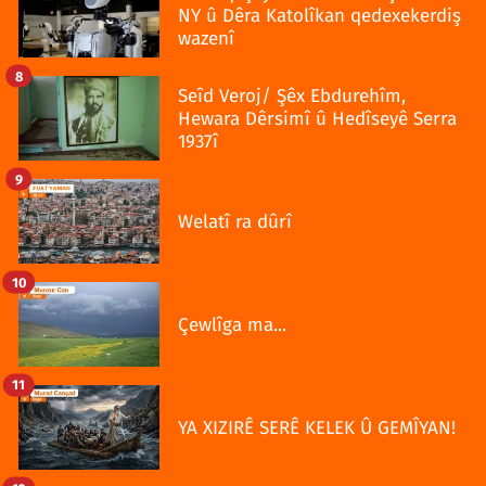
NY û Dêra Katolîkan qedexekerdiş
wazenî
8
Seîd Veroj/ Şêx Ebdurehîm,
Hewara Dêrsimî û Hedîseyê Serra
1937î
9
Welatî ra dûrî
10
Çewlîga ma...
11
YA XIZIRÊ SERÊ KELEK Û GEMÎYAN!