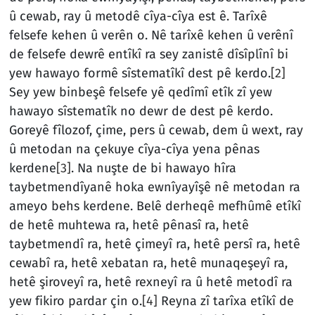
û cewab, ray û metodê cîya-cîya est ê. Tarîxê
felsefe kehen û verên o. Nê tarîxê kehen û verênî
de felsefe dewrê entîkî ra sey zanistê dîsîplînî bi
yew hawayo formê sîstematîkî dest pê kerdo.
[2]
Sey yew binbeşê felsefe yê qedîmî etîk zî yew
hawayo sîstematîk no dewr de dest pê kerdo.
Goreyê fîlozof, çime, pers û cewab, dem û wext, ray
û metodan na çekuye cîya-cîya yena pênas
kerdene
[3]
. Na nuşte de bi hawayo hîra
taybetmendîyanê hoka ewnîyayîşê nê metodan ra
ameyo behs kerdene. Belê derheqê mefhûmê etîkî
de hetê muhtewa ra, hetê pênasî ra, hetê
taybetmendî ra, hetê çimeyî ra, hetê persî ra, hetê
cewabî ra, hetê xebatan ra, hetê munaqeşeyî ra,
hetê şiroveyî ra, hetê rexneyî ra û hetê metodî ra
yew fikiro pardar çin o.
[4]
Reyna zî tarîxa etîkî de