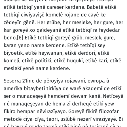
etîkê tetbîqî yenê careser kerdene. Babetê etîkê
tetbîqî ciwîyayîşê komelê rojane de cayê ke
zêdeyîn gênê. Her grûbe, her mesleke, her gure, her
kar goreyê xo qaîdeyanê etîkê tetbîqî ra feydedar
beno.
[6]
Etîkê tetbîqî goreyê grûb, meslek, gure,
karan yeno name kerdene. Etîkê tetbîqî sey
bîyoetîk, etîkê heywanan, etîkê derdorî, etîkê
komelî, etîkê polîtîkî, etîkê huqukî, etîkê karî, etîkê
meslekî yenê name kerdene.
Seserra 21ine de pêroyîya rojawanî, ewropa û
amerîka bitaybetî tirkîya de warê akademî de etîkî
ser o munaqeşeyê hemdemî dewam kenê. Netîceyê
nê munaqeşeyan de hema zî derheqê etîkî yew
fikiro hempar nêvirazîyayo. Goreyê fikirê fîlozofan
metodê cîya-cîya, teori, uslûbê nezerî virazîyayê. Bi
nê hawayî reyde termê etîkî binê nê tesîranê cîya-