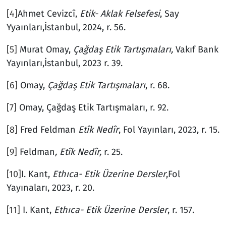
[4]
Ahmet Cevizcî,
Etik- Aklak Felsefesi
, Say
Yyaınları,İstanbul, 2024, r. 56.
[5]
Murat Omay,
Çağdaş Etik Tartışmaları,
Vakıf Bank
Yayınları,İstanbul, 2023 r. 39.
[6]
Omay,
Çağdaş Etik Tartışmaları
, r. 68.
[7]
Omay, Çağdaş Etik Tartışmaları, r. 92.
[8]
Fred Feldman
Etîk Nedîr
, Fol Yayınları, 2023, r. 15.
[9]
Feldman
,
Etîk Nedîr,
r. 25.
[10]
I. Kant,
Ethıca- Etik Üzerine Dersler
,Fol
Yayınaları, 2023, r. 20.
[11]
I. Kant,
Ethıca- Etik Üzerine Dersler
, r. 157.