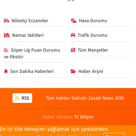
Nöbetçi Eczaneler
Hava Durumu
Namaz Vakitleri
Trafik Durumu
Süper Lig Puan Durumu
Tüm Manşetler
ve Fikstür
Son Dakika Haberleri
Haber Arşivi
RSS
Tüm Hakları Saklıdır Zazaki News 2026
Haber Yazılımı:
TE Bilişim
En iyi site deneyimi sağlamak için çerezlerden