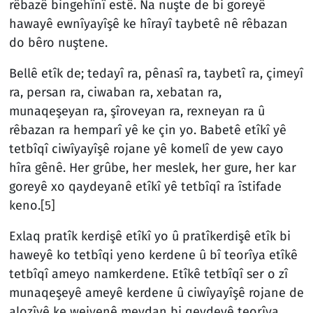
rêbazê bingehînî estê. Na nuşte de bi goreyê
hawayê ewnîyayîşê ke hîrayî taybetê nê rêbazan
do bêro nuştene.
Bellê etîk de; tedayî ra, pênasî ra, taybetî ra, çimeyî
ra, persan ra, ciwaban ra, xebatan ra,
munaqeşeyan ra, şîroveyan ra, rexneyan ra û
rêbazan ra hemparî yê ke çin yo.
Babetê etîkî yê
tetbîqî ciwîyayîşê rojane yê komelî de yew cayo
hîra gênê. Her grûbe, her meslek, her gure, her kar
goreyê xo qaydeyanê etîkî yê tetbîqî ra îstifade
keno.
[5]
Exlaq pratîk kerdişê etîkî yo û pratîkerdişê etîk bi
haweyê ko tetbîqi yeno kerdene û bî teorîya etîkê
tetbîqî ameyo namkerdene. Etîkê tetbîqî ser o zî
munaqeşeyê ameyê kerdene û ciwîyayîşê rojane de
alozîyê ke wejyenê meydan bi qeydeyê teorîya