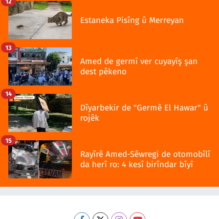
12
Estaneka Pisîng û Merreyan
13
Amed de germî ver cuyayîş şan
dest pêkeno
14
Dîyarbekir de "Germê El Hawar" û
rojêk
15
Rayîrê Amed-Sêwregi de otomobîlî
da herî ro: 4 kesî birîndar bîyî