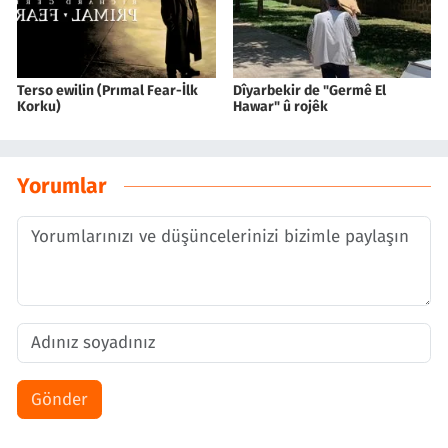
Terso ewilin (Prımal Fear-İlk
Dîyarbekir de "Germê El
Korku)
Hawar" û rojêk
Yorumlar
Gönder