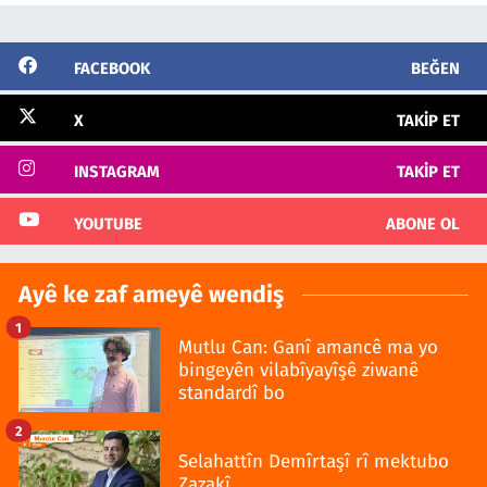
FACEBOOK
BEĞEN
X
TAKIP ET
INSTAGRAM
TAKIP ET
YOUTUBE
ABONE OL
Ayê ke zaf ameyê wendiş
1
Mutlu Can: Ganî amancê ma yo
bingeyên vilabîyayîşê ziwanê
standardî bo
2
Selahattîn Demîrtaşî rî mektubo
Zazakî