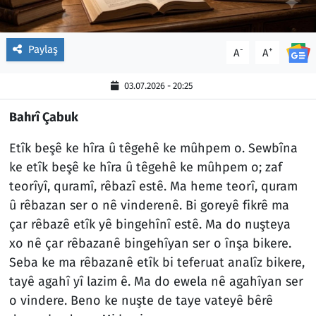
Paylaş
-
+
A
A
03.07.2026 - 20:25
Bahrî Çabuk
Etîk beşê ke hîra û têgehê ke mûhpem o. Sewbîna
ke etîk beşê ke hîra û têgehê ke mûhpem o; zaf
teorîyî, quramî, rêbazî estê. Ma heme teorî, quram
û rêbazan ser o nê vinderenê. Bi goreyê fikrê ma
çar rêbazê etîk yê bingehînî estê. Ma do nuşteya
xo nê çar rêbazanê bingehîyan ser o înşa bikere.
Seba ke ma rêbazanê etîk bi teferuat analîz bikere,
tayê agahî yî lazim ê. Ma do ewela nê agahîyan ser
o vindere. Beno ke nuşte de taye vateyê bêrê