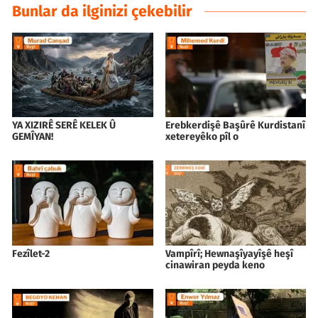
Bunlar da ilginizi çekebilir
YA XIZIRÊ SERÊ KELEK Û
Erebkerdişê Başûrê Kurdistanî
GEMÎYAN!
xetereyêko pîl o
Fezîlet-2
Vampîrî; Hewnaşîyayîşê heşî
cinawiran peyda keno