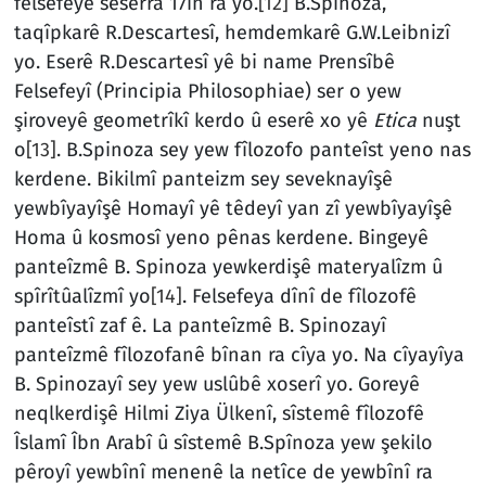
felsefeyê seserra 17in ra yo.
[12]
B.Spinoza,
taqîpkarê R.Descartesî, hemdemkarê G.W.Leibnizî
yo. Eserê R.Descartesî yê bi name Prensîbê
Felsefeyî (Principia Philosophiae) ser o yew
şiroveyê geometrîkî kerdo û eserê xo yê
Etica
nuşt
o
[13]
. B.Spinoza sey yew fîlozofo panteîst yeno nas
kerdene. Bikilmî panteizm sey seveknayîşê
yewbîyayîşê Homayî yê têdeyî yan zî yewbîyayîşê
Homa û kosmosî yeno pênas kerdene. Bingeyê
panteîzmê B. Spinoza yewkerdişê materyalîzm û
spîrîtûalîzmî yo
[14]
. Felsefeya dînî de fîlozofê
panteîstî zaf ê. La panteîzmê B. Spinozayî
panteîzmê fîlozofanê bînan ra cîya yo. Na cîyayîya
B. Spinozayî sey yew uslûbê xoserî yo. Goreyê
neqlkerdişê Hilmi Ziya Ülkenî, sîstemê fîlozofê
Îslamî Îbn Arabî û sîstemê B.Spînoza yew şekilo
pêroyî yewbînî menenê la netîce de yewbînî ra