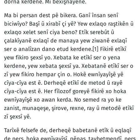
dorna kerdene. Mi bexişnayene.
Ma bi persan dest pê bikera. Ganî însan senî
biciwîyo? Başî û xirabî çi yê? Yew exlaqo raştikên û
exlaqo xelet senî ciya beno? Etîk serebût û
çalakîyanê exlaqî de manaya yew ziwanê exlaqî
ser o analîzan dano etud kerdene.
[1]
Fikirê etîkî
yew fikiro şexsî yo. Xebata ke etîkî ser o yena
kerdene, yew xebata şexsî ya. Xebatanê etîkî ser o
zî yew fikiro hempar çin o. Hokê ewnîyayîşê yê
cîya-cîya est ê. Derheqê etîkî de metod û rayê
cîya-cîya est ê. Her fîlozof goreyê fikirê xo hoka
ewnîyayîşê xo awan kerda. No semed ra yo ke
zanist, munaqeşe, şirove, rexne, ray û metodê etîkî
zî şexsî yê.
Tarîxê felsefe de, derheqê babetanê etîk û eqlaqî
de pers, hoka ewnîyayîşî, pênas, taybetmendî, pers