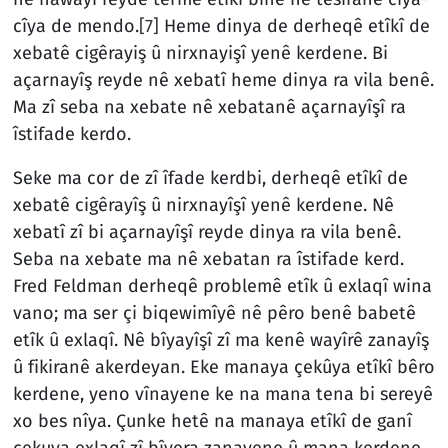
cîya de mendo.
[7]
Heme dinya de derheqê etîkî de
xebatê cigêrayiş û nirxnayişî yenê kerdene. Bi
açarnayîş reyde nê xebatî heme dinya ra vila benê.
Ma zî seba na xebate nê xebatanê açarnayîşî ra
îstifade kerdo.
Seke ma cor de zî îfade kerdbi, derheqê etîkî de
xebatê cigêrayîş û nirxnayîşî yenê kerdene. Nê
xebatî zî bi açarnayîşî reyde dinya ra vila benê.
Seba na xebate ma nê xebatan ra îstifade kerd.
Fred Feldman derheqê problemê etîk û exlaqî wina
vano; ma ser çi biqewimîyê nê pêro benê babetê
etîk û exlaqî. Nê bîyayîşî zî ma kenê wayîrê zanayîş
û fikiranê akerdeyan. Eke manaya çekûya etîkî bêro
kerdene, yeno vînayene ke na mana tena bi sereyê
xo bes nîya. Çunke hetê na manaya etîkî de ganî