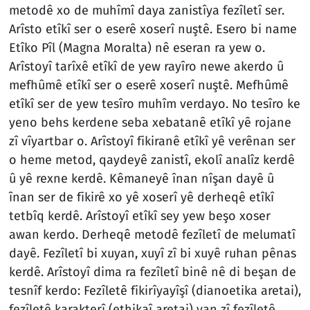
metodê xo de muhîmî daya zanistîya fezîletî ser.
Arîsto etîkî ser o eserê xoserî nuştê. Esero bi name
Etîko Pîl (Magna Moralta) nê eseran ra yew o.
Arîstoyî tarîxê etîkî de yew rayîro newe akerdo û
mefhûmê etîkî ser o eserê xoserî nuştê. Mefhûmê
etîkî ser de yew tesîro muhîm verdayo. No tesîro ke
yeno behs kerdene seba xebatanê etîkî yê rojane
zî vîyartbar o. Arîstoyî fikiranê etîkî yê verênan ser
o heme metod, qaydeyê zanistî, ekolî analîz kerdê
û yê rexne kerdê. Kêmaneyê înan nîşan dayê û
înan ser de fikirê xo yê xoserî yê derheqê etîkî
tetbîq kerdê. Arîstoyî etîkî sey yew beşo xoser
awan kerdo. Derheqê metodê fezîletî de melumatî
dayê. Fezîletî bi xuyan, xuyî zî bi xuyê ruhan pênas
kerdê. Arîstoyî dima ra fezîletî binê nê di beşan de
tesnîf kerdo: Fezîletê fikirîyayîşî (dianoetika aretai),
fezîletê karakterî (ethikaî aretai) yan zî fezîletê