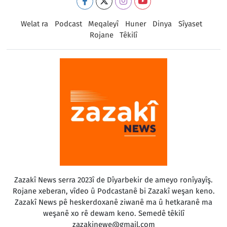
Welat ra
Podcast
Meqaleyî
Huner
Dinya
Sîyaset
Rojane
Têkilî
Zazakî News serra 2023î de Dîyarbekir de ameyo ronîyayîş.
Rojane xeberan, vîdeo û Podcastanê bi Zazakî weşan keno.
Zazakî News pê heskerdoxanê ziwanê ma û hetkaranê ma
weşanê xo rê dewam keno. Semedê têkilî
zazakinewe@gmail.com