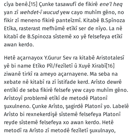
cîya benê.
[15]
Çunke tasawufî de fikirê
ene’l heq
yan zî
wehdet-î wucud
yew cayo muhîm gêno, no
fikir zî meneno fikirê panteîzmî. Kitabê B.Spînoza
Etîka, rasterast mefhûmê etîkî ser de nîyo. La nê
kitabî de B.Spinoza sîstemê xo yê felsefeya etîkî
awan kerdo.
Hetê açarnayox Y.Gurur Sev ra kitabê Aristotalesî
yê bi name Etîko Pîl/Fezîletî û Xuyê Xirabî
[16]
ziwanê tirkî ra ameyo açarnayene. Ma seba na
xebate nê kitabî ra zî îstifade kerd. Arîsto dewrê
entîkî de seba fikirê felsefe yew cayo muhîm gêno.
Arîstoyî problemê etîkî de metodê Platonî
şuxulneno. Çunke Arîsto, şagirdê Platonî yo. Labelê
Arîsto bi rexnekerdişê sîstemê felsefeya Platonî
reyde sîstemê felsefeya xo awan kerdo. Hetê
metodî ra Arîsto zî metodê fezîletî şuxulnayo,