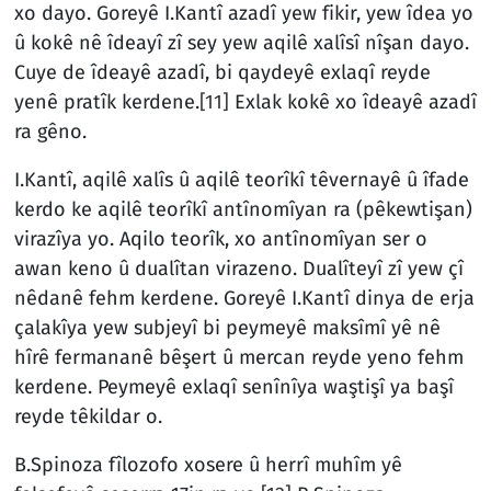
xo dayo. Goreyê I.Kantî azadî yew fikir, yew îdea yo
û kokê nê îdeayî zî sey yew aqilê xalîsî nîşan dayo.
Cuye de îdeayê azadî, bi qaydeyê exlaqî reyde
yenê pratîk kerdene.
[11]
Exlak kokê xo îdeayê azadî
ra gêno.
I.Kantî, aqilê xalîs û aqilê teorîkî têvernayê û îfade
kerdo ke aqilê teorîkî antînomîyan ra (pêkewtişan)
virazîya yo. Aqilo teorîk, xo antînomîyan ser o
awan keno û dualîtan virazeno. Dualîteyî zî yew çî
nêdanê fehm kerdene. Goreyê I.Kantî dinya de erja
çalakîya yew subjeyî bi peymeyê maksîmî yê nê
hîrê fermananê bêşert û mercan reyde yeno fehm
kerdene. Peymeyê exlaqî senînîya waştişî ya başî
reyde têkildar o.
B.Spinoza fîlozofo xosere û herrî muhîm yê