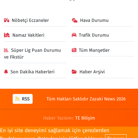
Nöbetçi Eczaneler
Hava Durumu
Namaz Vakitleri
Trafik Durumu
Süper Lig Puan Durumu
Tüm Manşetler
ve Fikstür
Son Dakika Haberleri
Haber Arşivi
RSS
Tüm Hakları Saklıdır Zazaki News 2026
Haber Yazılımı:
TE Bilişim
En iyi site deneyimi sağlamak için çerezlerden