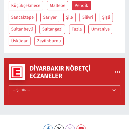
Küçükçekmece
Maltepe
Pendik
Sancaktepe
Sarıyer
Şile
Silivri
Şişli
Sultanbeyli
Sultangazi
Tuzla
Ümraniye
Üsküdar
Zeytinburnu
DIYARBAKIR NÖBETÇI
ECZANELER