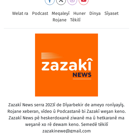
Welat ra
Podcast
Meqaleyî
Huner
Dinya
Sîyaset
Rojane
Têkilî
Zazakî News serra 2023î de Dîyarbekir de ameyo ronîyayîş.
Rojane xeberan, vîdeo û Podcastanê bi Zazakî weşan keno.
Zazakî News pê heskerdoxanê ziwanê ma û hetkaranê ma
weşanê xo rê dewam keno. Semedê têkilî
zazakinewe@gmail.com