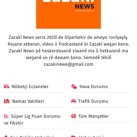
Zazakî News serra 2023î de Dîyarbekir de ameyo ronîyayîş.
Rojane xeberan, vîdeo û Podcastanê bi Zazakî weşan keno.
Zazakî News pê heskerdoxanê ziwanê ma û hetkaranê ma
weşanê xo rê dewam keno. Semedê têkilî
zazakinewe@gmail.com
Nöbetçi Eczaneler
Hava Durumu
Namaz Vakitleri
Trafik Durumu
Süper Lig Puan Durumu
Tüm Manşetler
ve Fikstür