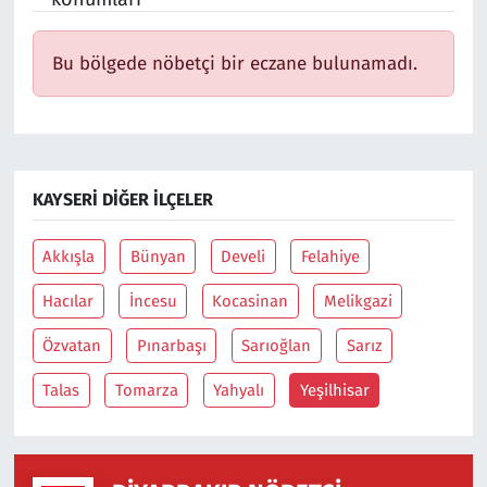
Bu bölgede nöbetçi bir eczane bulunamadı.
KAYSERI DIĞER İLÇELER
Akkışla
Bünyan
Develi
Felahiye
Hacılar
İncesu
Kocasinan
Melikgazi
Özvatan
Pınarbaşı
Sarıoğlan
Sarız
Talas
Tomarza
Yahyalı
Yeşilhisar