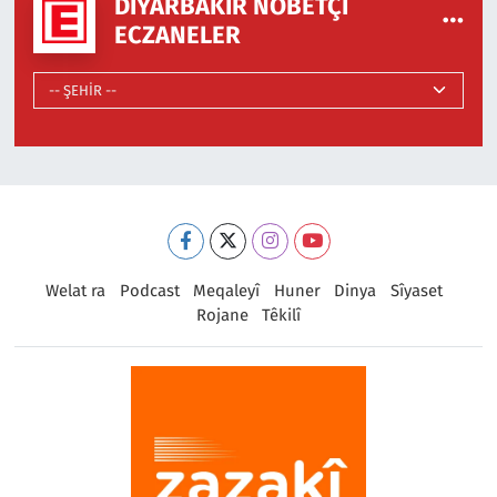
DIYARBAKIR NÖBETÇI
ECZANELER
Welat ra
Podcast
Meqaleyî
Huner
Dinya
Sîyaset
Rojane
Têkilî