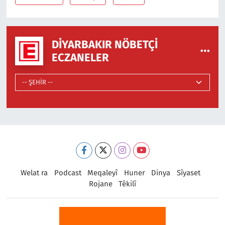
DIYARBAKIR NÖBETÇI
ECZANELER
Welat ra
Podcast
Meqaleyî
Huner
Dinya
Sîyaset
Rojane
Têkilî