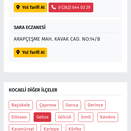
Yol Tarifi Al
0 (262) 644 03 29
SARA ECZANESİ
ARAPÇEŞME MAH. KAVAK CAD. NO:14/B
Yol Tarifi Al
KOCAELI DIĞER İLÇELER
Başiskele
Çayırova
Darıca
Derince
Dilovası
Gebze
Gölcük
İzmit
Kandıra
Karamürsel
Kartepe
Körfez