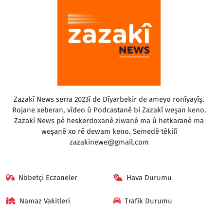
Zazakî News serra 2023î de Dîyarbekir de ameyo ronîyayîş.
Rojane xeberan, vîdeo û Podcastanê bi Zazakî weşan keno.
Zazakî News pê heskerdoxanê ziwanê ma û hetkaranê ma
weşanê xo rê dewam keno. Semedê têkilî
zazakinewe@gmail.com
Nöbetçi Eczaneler
Hava Durumu
Namaz Vakitleri
Trafik Durumu