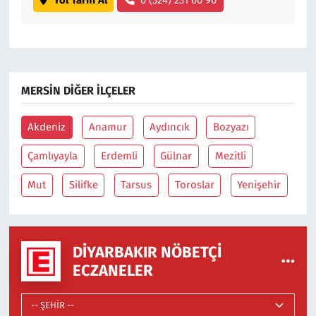
Yol Tarifi Al
0 (324) 231 60 90
MERSIN DIĞER İLÇELER
Akdeniz
Anamur
Aydıncık
Bozyazı
Çamlıyayla
Erdemli
Gülnar
Mezitli
Mut
Silifke
Tarsus
Toroslar
Yenişehir
DIYARBAKIR NÖBETÇI
ECZANELER