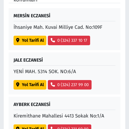
MERSİN ECZANESİ
İhsaniye Mah. Kuvai Milliye Cad. No:109F
Yol Tarifi Al
0 (324) 337 10 17
JALE ECZANESİ
YENİ MAH. 5314 SOK. NO:6/A
Yol Tarifi Al
0 (324) 237 99 00
AYBERK ECZANESİ
Kiremithane Mahallesi 4413 Sokak No:1/A