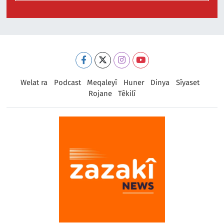
Welat ra
Podcast
Meqaleyî
Huner
Dinya
Sîyaset
Rojane
Têkilî