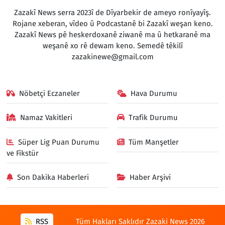
Zazakî News serra 2023î de Dîyarbekir de ameyo ronîyayîş.
Rojane xeberan, vîdeo û Podcastanê bi Zazakî weşan keno.
Zazakî News pê heskerdoxanê ziwanê ma û hetkaranê ma
weşanê xo rê dewam keno. Semedê têkilî
zazakinewe@gmail.com
Nöbetçi Eczaneler
Hava Durumu
Namaz Vakitleri
Trafik Durumu
Süper Lig Puan Durumu
Tüm Manşetler
ve Fikstür
Son Dakika Haberleri
Haber Arşivi
RSS
Tüm Hakları Saklıdır Zazaki News 2026