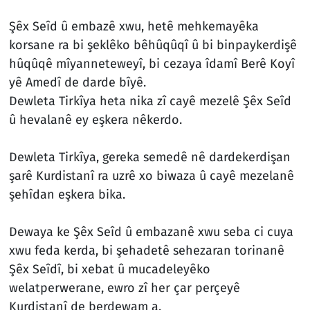
Şêx Seîd û embazê xwu, hetê mehkemayêka
korsane ra bi şeklêko bêhûqûqî û bi binpaykerdişê
hûqûqê mîyanneteweyî, bi cezaya îdamî Berê Koyî
yê Amedî de darde bîyê.
Dewleta Tirkîya heta nika zî cayê mezelê Şêx Seîd
û hevalanê ey eşkera nêkerdo.
Dewleta Tirkîya, gereka semedê nê dardekerdişan
şarê Kurdistanî ra uzrê xo biwaza û cayê mezelanê
şehîdan eşkera bika.
Dewaya ke Şêx Seîd û embazanê xwu seba ci cuya
xwu feda kerda, bi şehadetê sehezaran torinanê
Şêx Seîdî, bi xebat û mucadeleyêko
welatperwerane, ewro zî her çar perçeyê
Kurdistanî de berdewam a.