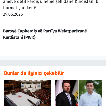
ameyê qetil kerdiş û heme şehîdanê Kurdistanî bi
hurmet yad kenê.
29.06.2026
Buroyê Çapkerdiş yê Partîya Welatparêzanê
Kurdîstanî (PWK)
Bunlar da ilginizi çekebilir