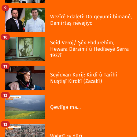
9
Wezîrê Edaletî: Do qeyumî bimanê,
Demirtaş nêvejîyo
10
Seîd Veroj/ Şêx Ebdurehîm,
Hewara Dêrsimî û Hedîseyê Serra
1937î
11
Seyîdxan Kurij: Kirdî û Tarîhî
Nuştişî Kirdkî (Zazakî)
12
Çewlîga ma...
13
Welatî ra dûrî