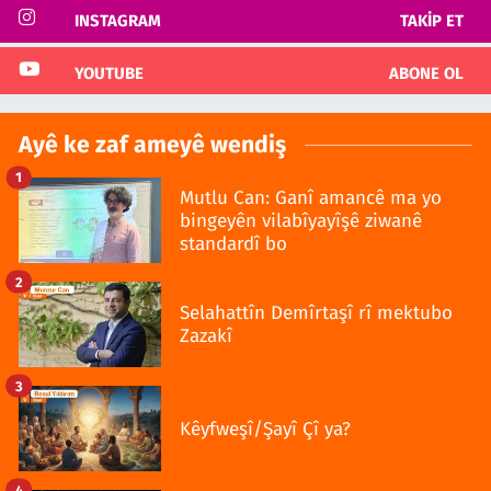
INSTAGRAM
TAKIP ET
YOUTUBE
ABONE OL
Ayê ke zaf ameyê wendiş
1
Mutlu Can: Ganî amancê ma yo
bingeyên vilabîyayîşê ziwanê
standardî bo
2
Selahattîn Demîrtaşî rî mektubo
Zazakî
3
Kêyfweşî/Şayî Çî ya?
4