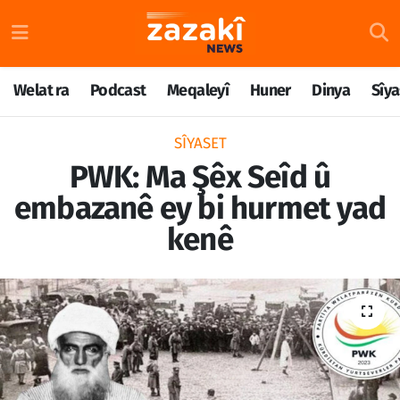
Welat ra
Nöbetçi Eczaneler
Welat ra
Podcast
Meqaleyî
Huner
Dinya
Sîya
Podcast
Hava Durumu
SÎYASET
Meqaleyî
Namaz Vakitleri
PWK: Ma Şêx Seîd û
embazanê ey bi hurmet yad
Huner
Trafik Durumu
kenê
Dinya
Süper Lig Puan Durumu ve Fikstür
Sîyaset
Tüm Manşetler
Rojane
Son Dakika Haberleri
Têkilî
Haber Arşivi