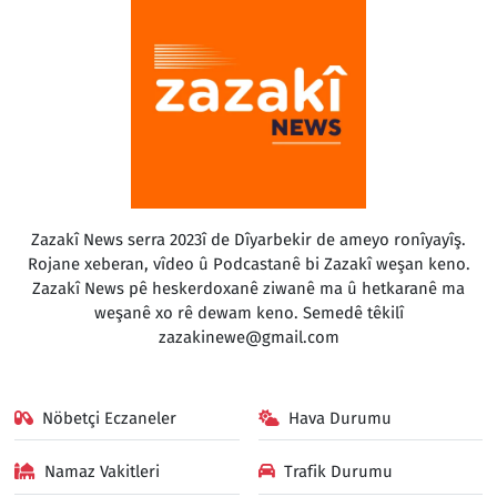
Zazakî News serra 2023î de Dîyarbekir de ameyo ronîyayîş.
Rojane xeberan, vîdeo û Podcastanê bi Zazakî weşan keno.
Zazakî News pê heskerdoxanê ziwanê ma û hetkaranê ma
weşanê xo rê dewam keno. Semedê têkilî
zazakinewe@gmail.com
Nöbetçi Eczaneler
Hava Durumu
Namaz Vakitleri
Trafik Durumu