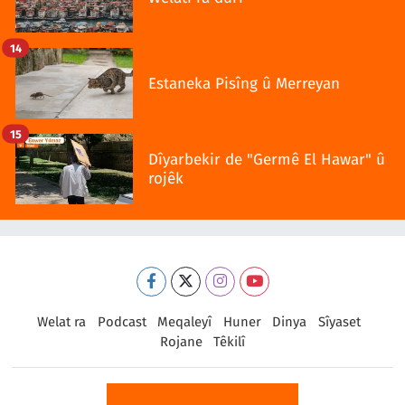
14
Estaneka Pisîng û Merreyan
15
Dîyarbekir de "Germê El Hawar" û
rojêk
Welat ra
Podcast
Meqaleyî
Huner
Dinya
Sîyaset
Rojane
Têkilî