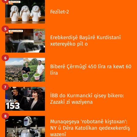
Fezîlet-2
5
Erebkerdişê Başûrê Kurdistanî
xetereyêko pîl o
6
Biberê Çêrmûgî 450 lîra ra kewt 60
lîra
7
İBB do Kurmanckî qisey bikero:
Zazakî zî wazîyena
8
Munaqeşeya 'robotanê kiştoxan':
NY û Dêra Katolîkan qedexekerdiş
wazenî