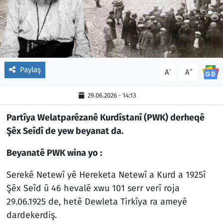
Paylaş
-
+
A
A
29.06.2026 - 14:13
Partîya Welatparêzanê Kurdîstanî (PWK) derheqê
Şêx Seîdî de yew beyanat da.
Beyanatê PWK wina yo :
Serekê Netewî yê Hereketa Netewî a Kurd a 1925î
Şêx Seîd û 46 hevalê xwu 101 serr verî roja
29.06.1925 de, hetê Dewleta Tirkîya ra ameyê
dardekerdiş.