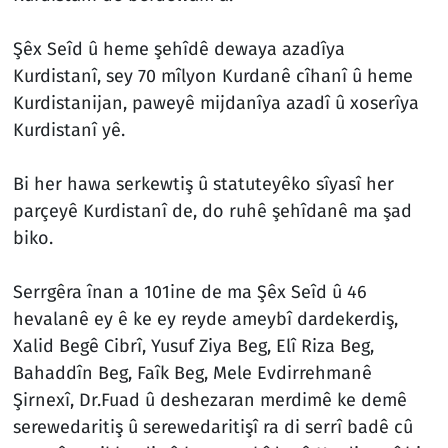
Şêx Seîd û heme şehîdê dewaya azadîya
Kurdistanî, sey 70 mîlyon Kurdanê cîhanî û heme
Kurdistanijan, paweyê mijdanîya azadî û xoserîya
Kurdistanî yê.
Bi her hawa serkewtiş û statuteyêko sîyasî her
parçeyê Kurdistanî de, do ruhê şehîdanê ma şad
biko.
Serrgêra înan a 101ine de ma Şêx Seîd û 46
hevalanê ey ê ke ey reyde ameybî dardekerdiş,
Xalid Begê Cibrî, Yusuf Ziya Beg, Elî Riza Beg,
Bahaddîn Beg, Faîk Beg, Mele Evdirrehmanê
Şirnexî, Dr.Fuad û deshezaran merdimê ke demê
serewedaritiş û serewedaritişî ra di serrî badê cû