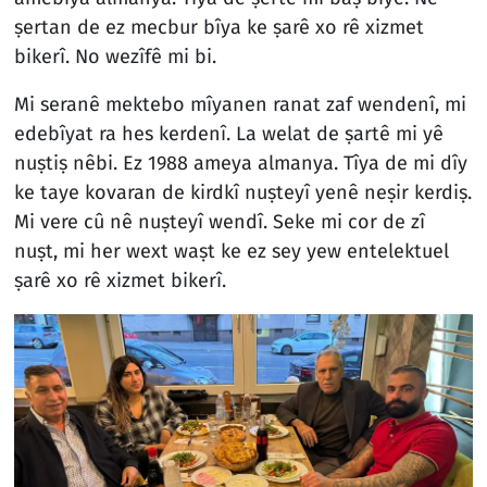
ṣertan de ez mecbur bîya ke ṣarê xo rê xizmet
bikerî. No wezîfê mi bi.
Mi seranê mektebo mîyanen ranat zaf wendenî, mi
edebîyat ra hes kerdenî. La welat de ṣartê mi yê
nuṣtiṣ nêbi. Ez 1988 ameya almanya. Tîya de mi dîy
ke taye kovaran de kirdkî nuṣteyî yenê neṣir kerdiṣ.
Mi vere cû nê nuṣteyî wendî. Seke mi cor de zî
nuṣt, mi her wext waṣt ke ez sey yew entelektuel
ṣarê xo rê xizmet bikerî.