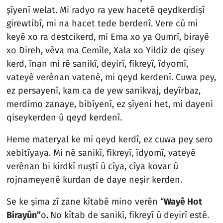
ṣîyenî welat. Mi radyo ra yew hacetê qeydkerdiṣî
girewtibî, mi na hacet tede berdenî. Vere cû mi
keyê xo ra destcikerd, mi Ema xo ya Qumrî, birayê
xo Direh, vêva ma Cemîle, Xala xo Yildiz de qisey
kerd, înan mi rê sanikî, deyirî, fikreyî, îdyomî,
vateyê verênan vatenê, mi qeyd kerdenî. Cuwa pey,
ez persayenî, kam ca de yew sanikvaj, deyîrbaz,
merdimo zanaye, bibîyenî, ez ṣîyeni het, mi dayeni
qiseykerden û qeyd kerdenî.
Heme materyal ke mi qeyd kerdî, ez cuwa pey sero
xebitîyaya. Mi nê sanikî, fikreyî, îdyomî, vateyê
verênan bi kirdkî nuṣtî û cîya, cîya kovar û
rojnameyenê kurdan de daye neṣir kerden.
Se ke ṣima zî zane kîtabê mino verên “
Wayê Hot
Birayûn”
o
.
No kîtab de sanikî, fikreyî û deyirî estê.