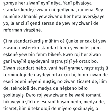
goreye her ziwanî eynî nêya. Yanî pêvajoya
standartkerdişê ziwanî nêqedîyena, ramena. Sey
numûne almankî yew ziwano her heta averşîyaye
yo, la ancî zî çend serran de yew rey ziwanî de
reforman virazênê.
Çi ra standartkerdiş mûhîm o? Çunke encax bi yew
ziwano miştereko standart ferdî yew milet pêro
eşkenê yew bîn fehm bikerê. Ewro roj her ziwan
ganî wayîrê qaydeyanî raştnuştişî yê ortax bo.
Ziwan standart nêbo, yani hetî gramer, raştnuştiş û
termînolojî de qaydeyî ortax çîn bî, bi no ziwan de
eserî edebî nêyenî nuştiş, no ziwan tîcaret de, îlîm
de, teknolojî de, medya de nêşkeno bêro
şoxilnayiş. Ewro roj yew ziwano ke warê romanî,
hîkayeyî û şîîrî de eseranî başan nêdo, medya de,
tîcaret, îlîm û teknolojî de mîyero şoxilnayiş, o