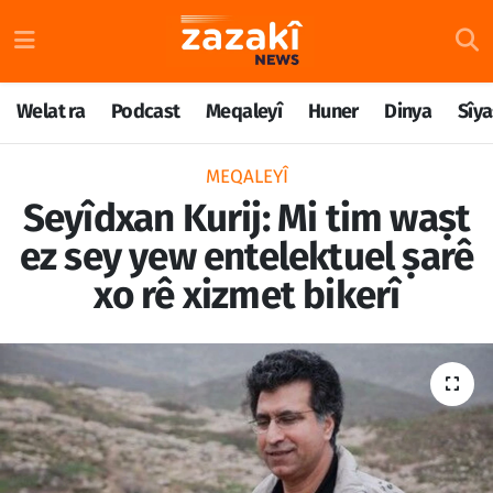
Welat ra
Nöbetçi Eczaneler
Welat ra
Podcast
Meqaleyî
Huner
Dinya
Sîya
Podcast
Hava Durumu
MEQALEYÎ
Meqaleyî
Namaz Vakitleri
Seyîdxan Kurij: Mi tim waṣt
ez sey yew entelektuel ṣarê
Huner
Trafik Durumu
xo rê xizmet bikerî
Dinya
Süper Lig Puan Durumu ve Fikstür
Sîyaset
Tüm Manşetler
Rojane
Son Dakika Haberleri
Têkilî
Haber Arşivi