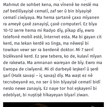
Mahmut de sohbet kena, ma vînenê ke neslê ma
zaf bedilîyayiṣê cematî, zaf ser û bin bîyayiṣê
cematî ciwîyaya. Ma hema ṣartanê çaxo mîyanen
ra ameyê çaxê zanayiṣî, çaxê computerî. Ez bîya
10-12 serre hema mi Radyo dîy, pîkap dîy, ewro
telefonê mobîl estê, înternet esta. Ma bi gayan cit
kerd, ma lekan kerdê xo linga, ma nêweṣî bi
towikan vewr ser ra berdenê doktor. Mi 7 serrî
bizêkvanê kerd. Ez ṣew tebera, ko de, kulavî mîyan
de rakewta. Ma amnanan wareyan de bîy. Ewro ma
Ewropa de ciwîyenê. Mi di darbeyê leṣkerî û ṣerê
ṣarî (Halk savaṣi – iç savaṣ) dîy. Ma waṣt ez nê
tecrubeyanê xo, no ser û bin bîyayiṣê cematî bidî
neslo newe zanayiṣ. Ez naye tor hol eṣkayenî bi
edebîyat, bi nuṣtiṣê hîkayeyan bîyarî ziwan.