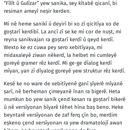
“Fîlît û Gulîzar” yew sanika, sey kîtabê qicanî, bi
resiman ameyî neṣir kerden.
Mi nê heme sanikî û deyirî bi xo zî qicitîya xo de
goṣtarî kerdibî. La ancî zî se ke mi cor de nuṣt, mi
reyna sanikvajan ra goṣtarî kerdî û qeyd kerdî.
Wexto ke ez cuwa pey sero xebitîyaya, mi
midaxaleyê ziwan nêkerd, la helbet mi cumleyê
goreyê gramer rêz kerdî. Mi ge-ge dîalog kerdî
mîyan, yan zî dîyalog goreyê yew struktur rêz kerdî.
Kesê ke no ware de xebitîyenê ganî ṣîyerê mîyanê
ṣarî, nê berheman çimeyanê înan ra bigerê. Heta
mumkun bo yew sanik çend kesan ra goṣtarî bikerê
û nê versîyonan bîyarê têhet hîna baṣ beno. Heke
beyntarê versîyonan de zaf ferq çîn bo, merdim
eṣkeno çend versîyonan ra yew dramatolojî awan