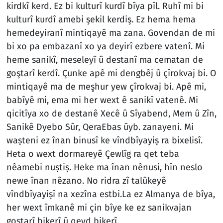
kirdkî kerd. Ez bi kulturî kurdî bîya pîl. Ruhî mi bi
kulturî kurdî amebi şekil kerdiş. Ez hema hema
hemedeyiranî mintiqayê ma zana. Govendan de mi
bi xo pa embazanî xo ya deyirî ezbere vatenî. Mi
heme sanikî, meseleyî û destanî ma cematan de
goştarî kerdî. Çunke apê mi dengbêj û çîrokvaj bi. O
mintiqayê ma de meşhur yew çîrokvaj bi. Apê mi,
babîyê mi, ema mi her wext ê sanikî vatenê. Mi
qicitîya xo de destanê Xecê û Sîyabend, Mem û Zîn,
Sanikê Dyebo Sûr, QeraEbas ûyb. zanayeni. Mi
waṣteni ez înan binusî ke vîndbîyayiṣ ra bixelisî.
Heta o wext dormareyê Çewlîg ra qet teba
nêamebi nuṣtiṣ. Heke ma înan nênusi, hîn neslo
newe înan nêzano. No ridra zî talûkeyê
vîndbîyayiṣî na xezîna estbi.La ez Almanya de bîya,
her wext îmkanê mi çin bîye ke ez sanikvajan
goṣtarî bikerî û qeyd bikerî.