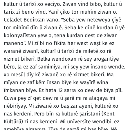
kultur û tarîxî xo vecîyo. Ziwan vînd bibo, kultur û
tarîx zî beno vînd. Yanî çîko tor muhîm ziwan o.
Celadet Bedirxan vano, "Seba yew neteweya çîyê
tor mihîmî dîn û ziwan ê. Seba ke dînê kurdan û yê
kolonyalîstan yew o, tena kurdan dest de ziwan
maneno”. Mi zî bi no fîkîra her wext weṣt ke ez
waranê ziwanî, kulturî û tarîxî de miletê xo rê
xizmet bikerî. Belka wendoxan rê sey arogantîye
bêro, la ez zaf samîmîya, mi sey yew însano wende,
xo mesûl dîy kê ziwanê xo rê xizmet bikerî. Ma
mîyan de zaf kêm însan bîye ke wayîrê wina
îmkanan bîye. Ez heta 12 serra xo dew de bîya pîl.
Cuwa pey zî qet dew ra û ṣarê mi ra alaqaya mi
nêbirîyay. Mi ziwanê xo baṣ zanayeni, kulturê xo
nas kerdeni. Pero bîn ra kulturê ṣaristanî (Kent
Kültürü) zî nas kerdeni. Mi unîversîte wendibi, ez
amebîya almanya. Tîya de ṣertê mi baṣ bîye. Nê