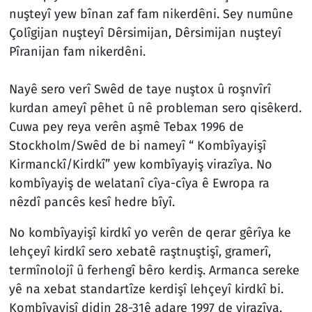
nuşteyî yew bînan zaf fam nikerdêni. Sey numûne
Çolîgijan nuşteyî Dêrsimijan, Dêrsimijan nuşteyî
Pîranijan fam nikerdêni.
Nayê sero verî Swêd de taye nuştox û roşnvîrî
kurdan ameyî pêhet û nê probleman sero qisêkerd.
Cuwa pey reya verên aşmê Tebax 1996 de
Stockholm/Swêd de bi nameyî “ Kombîyayişî
Kirmanckî/Kirdkî” yew kombîyayiş virazîya. No
kombîyayiş de welatanî cîya-cîya ê Ewropa ra
nêzdî pancês kesî hedre bîyî.
No kombîyayişî kirdkî yo verên de qerar gêrîya ke
lehçeyî kirdkî sero xebatê raştnuştişî, gramerî,
termînolojî û ferhengî bêro kerdiş. Armanca sereke
yê na xebat standartîze kerdişî lehçeyî kirdkî bi.
Kombîyayişî didin 28-31ê adare 1997 de virazîya.