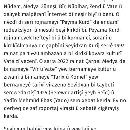
Nûdem, Medya Güneşî, Bîr, Nûbihar, Zend û Vate û
xelîyek malpêranî Înternet di neşir biyî û benî. O
nêzdî di serî rojnameyî “Peyma Kurd” de endamî
redeaksîyon û mesulî beşî kirkdî bi. Peyama Kurd
rojnameyek hefteyî bi û bi kurmancî, soranî u
kirdkîAlmanya de çapbînî.Seyîdxan Kurij serrê 1997
ra nat pa 15-20 ambazan a bi kirdkî kovara kulturî
Vate zî vecenî. O serra 2022 ra nat Çarpel Medya de
bi nameyê “Vîr û Vate” yew bernameyê kultur û
ziwanî û bi nameyê “Tarîx û Komel” yew
bernameyê tarîxî virazeno.Seyîdxan bi taybetî
serewedartişî 1925 (Serewedartişî Şeyh Seîd) û
Yadîn Mehmûd Ebas (Yado) sero xebat kerda. Ey no
derheq de zaf roportaj viraştî û xebatê cigêrayiş
kerda.
Seyîdxan babîyî yew kêna û yew lajî yo.