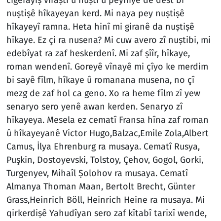
nuṣtiṣê hîkayeyan kerd. Mi naya pey nuṣtiṣê
hîkayeyî ramna. Heta hinî mi giranê da nuṣtiṣê
hîkaye. Ez çi ra nusena? Mi cuw avero zî nuṣtibi, mi
edebîyat ra zaf heskerdenî. Mi zaf ṣîîr, hîkaye,
roman wendenî. Goreyê vînayê mi çîyo ke merdim
bi sayê fîlm, hîkaye û romanana musena, no çî
mezg de zaf hol ca geno. Xo ra heme fîlm zî yew
senaryo sero yenê awan kerden. Senaryo zî
hîkayeya. Mesela ez cematî Fransa hîna zaf roman
û hîkayeyanê Victor Hugo,Balzac,Emile Zola,Albert
Camus, İlya Ehrenburg ra musaya. Cematî Rusya,
Puşkin, Dostoyevski, Tolstoy, Çehov, Gogol, Gorki,
Turgenyev, Mihaîl Ṣolohov ra musaya. Cematî
Almanya Thoman Maan, Bertolt Brecht, Günter
Grass,Heinrich Böll, Heinrich Heine ra musaya. Mi
qirkerdiṣê Yahudîyan sero zaf kîtabî tarixî wende,