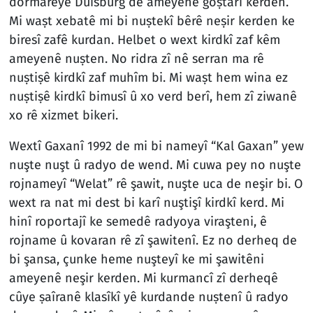
dormareyê Duisburg de ameyenê goṣtarî kerden.
Mi waṣt xebatê mi bi nuṣtekî bêrê neṣir kerden ke
biresî zafê kurdan. Helbet o wext kirdkî zaf kêm
ameyenê nuṣten. No ridra zî nê serran ma rê
nuṣtiṣê kirdkî zaf muhîm bi. Mi waṣt hem wina ez
nuṣtiṣê kirdkî bimusî û xo verd berî, hem zî ziwanê
xo rê xizmet bikeri.
Wextî Gaxanî 1992 de mi bi nameyî “Kal Gaxan” yew
nuşte nuşt û radyo de wend. Mi cuwa pey no nuşte
rojnameyî “Welat” rê şawit, nuşte uca de neşir bi. O
wext ra nat mi dest bi karî nuştişî kirdkî kerd. Mi
hinî roportajî ke semedê radyoya viraşteni, ê
rojname û kovaran rê zî şawitenî. Ez no derheq de
bi şansa, çunke heme nuşteyî ke mi şawitêni
ameyenê neşir kerden. Mi kurmancî zî derheqê
cûye ṣaîranê klasîkî yê kurdande nuṣtenî û radyo