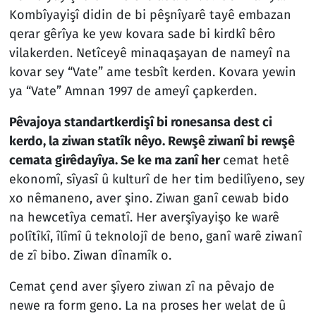
Kombîyayişî didin de bi pêşnîyarê tayê embazan
qerar gêrîya ke yew kovara sade bi kirdkî bêro
vilakerden. Netîceyê minaqaşayan de nameyî na
kovar sey “Vate” ame tesbît kerden. Kovara yewin
ya “Vate” Amnan 1997 de ameyî çapkerden.
Pêvajoya standartkerdişî bi ronesansa dest ci
kerdo, la ziwan statîk nêyo. Rewşê ziwanî bi rewşê
cemata girêdayîya. Se ke ma zanî her
cemat hetê
ekonomî, sîyasî û kulturî de her tim bedilîyeno, sey
xo nêmaneno, aver şino. Ziwan ganî cewab bido
na hewcetîya cematî. Her averşîyayişo ke warê
polîtîkî, îlîmî û teknolojî de beno, ganî warê ziwanî
de zî bibo. Ziwan dînamîk o.
Cemat çend aver şîyero ziwan zî na pêvajo de
newe ra form geno. La na proses her welat de û