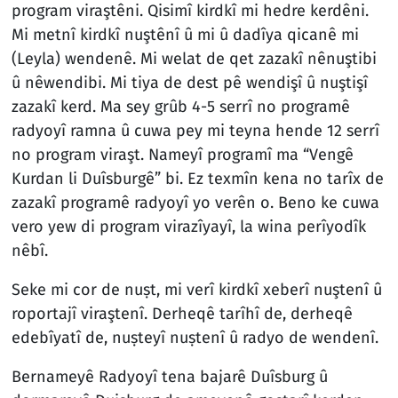
program viraştêni. Qisimî kirdkî mi hedre kerdêni.
Mi metnî kirdkî nuştênî û mi û dadîya qicanê mi
(Leyla) wendenê. Mi welat de qet zazakî nênuştibi
û nêwendibi. Mi tiya de dest pê wendişî û nuştişî
zazakî kerd. Ma sey grûb 4-5 serrî no programê
radyoyî ramna û cuwa pey mi teyna hende 12 serrî
no program viraşt. Nameyî programî ma “Vengê
Kurdan li Duîsburgê” bi. Ez texmîn kena no tarîx de
zazakî programê radyoyî yo verên o. Beno ke cuwa
vero yew di program virazîyayî, la wina perîyodîk
nêbî.
Seke mi cor de nuṣt, mi verî kirdkî xeberî nuştenî û
roportajî viraştenî. Derheqê tarîhî de, derheqê
edebîyatî de, nuṣteyî nuṣtenî û radyo de wendenî.
Bernameyê Radyoyî tena bajarê Duîsburg û