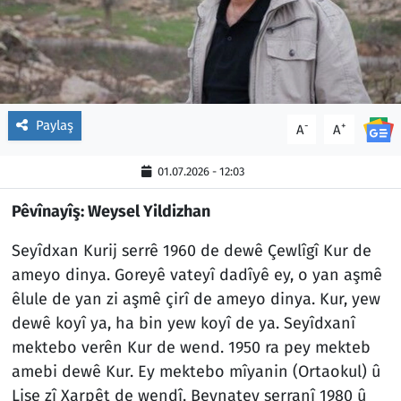
Paylaş
-
+
A
A
01.07.2026 - 12:03
Pêvînayîş: Weysel Yildizhan
Seyîdxan Kurij serrê 1960 de dewê Çewlîgî Kur de
ameyo dinya. Goreyê vateyî dadîyê ey, o yan aşmê
êlule de yan zi aşmê çirî de ameyo dinya. Kur, yew
dewê koyî ya, ha bin yew koyî de ya. Seyîdxanî
mektebo verên Kur de wend. 1950 ra pey mekteb
amebi dewê Kur. Ey mektebo mîyanin (Ortaokul) û
Lise zî Xarpêt de wendî. Beynatey serranî 1980 û