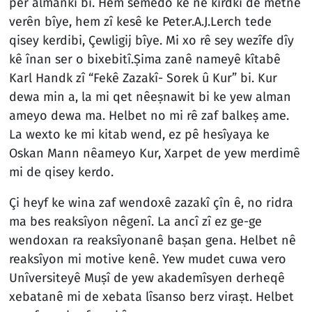
per almankî bi. Hem semedo ke nê kirdkî de metnê
verên bîye, hem zî kesê ke Peter.A.J.Lerch tede
qisey kerdibi, Çewligij bîye. Mi xo rê sey wezîfe dîy
kê înan ser o bixebitî.Ṣima zanê nameyê kîtabê
Karl Handk zî “Fekê Zazakî- Sorek û Kur” bi. Kur
dewa min a, la mi qet nêeṣnawit bi ke yew alman
ameyo dewa ma. Helbet no mi rê zaf balkeṣ ame.
La wexto ke mi kitab wend, ez pê hesîyaya ke
Oskan Mann nêameyo Kur, Xarpet de yew merdimê
mi de qisey kerdo.
Çi heyf ke wina zaf wendoxê zazakî çîn ê, no ridra
ma bes reaksîyon nêgenî. La ancî zî ez ge-ge
wendoxan ra reaksîyonanê baṣan gena. Helbet nê
reaksîyon mi motive kenê. Yew mudet cuwa vero
Unîversiteyê Muṣî de yew akademîsyen derheqê
xebatanê mi de xebata lîsanso berz viraṣt. Helbet