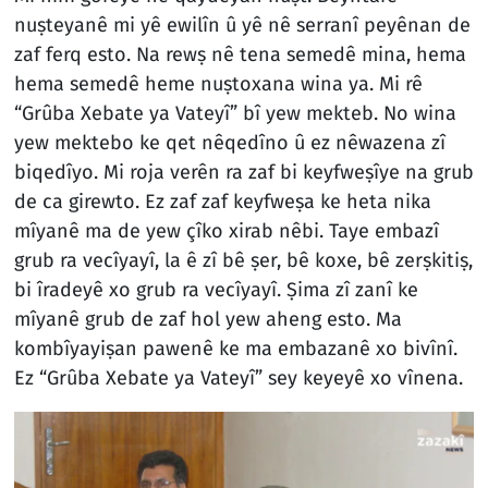
nuṣteyanê mi yê ewilîn û yê nê serranî peyênan de
zaf ferq esto. Na rewṣ nê tena semedê mina, hema
hema semedê heme nuṣtoxana wina ya. Mi rê
“Grûba Xebate ya Vateyî” bî yew mekteb. No wina
yew mektebo ke qet nêqedîno û ez nêwazena zî
biqedîyo. Mi roja verên ra zaf bi keyfweṣîye na grub
de ca girewto. Ez zaf zaf keyfweṣa ke heta nika
mîyanê ma de yew çîko xirab nêbi. Taye embazî
grub ra vecîyayî, la ê zî bê ṣer, bê koxe, bê zerṣkitiṣ,
bi îradeyê xo grub ra vecîyayî. Ṣima zî zanî ke
mîyanê grub de zaf hol yew aheng esto. Ma
kombîyayiṣan pawenê ke ma embazanê xo bivînî.
Ez “Grûba Xebate ya Vateyî” sey keyeyê xo vînena.