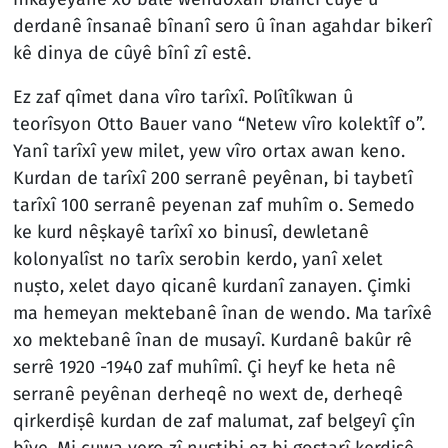
derdanê însanaê bînanî sero û înan agahdar bikerî
kê dinya de cûyê bînî zî estê.
Ez zaf qîmet dana vîro tarîxî. Polîtîkwan û
teorîsyon Otto Bauer vano “Netew vîro kolektîf o”.
Yanî tarîxî yew milet, yew vîro ortax awan keno.
Kurdan de tarîxî 200 serranê peyênan, bi taybetî
tarîxî 100 serranê peyenan zaf muhîm o. Semedo
ke kurd nêṣkayê tarîxî xo binusî, dewletanê
kolonyalîst no tarîx serobin kerdo, yanî xelet
nuṣto, xelet dayo qicanê kurdanî zanayen. Çimki
ma hemeyan mektebanê înan de wendo. Ma tarîxê
xo mektebanê înan de musayî. Kurdanê bakûr rê
serrê 1920 -1940 zaf muhîmî. Çi heyf ke heta nê
serranê peyênan derheqê no wext de, derheqê
qirkerdiṣê kurdan de zaf malumat, zaf belgeyî çîn
bîye. Mi cuwa vero zî nuṣtibi ez bi goṣtarî kerdiṣê