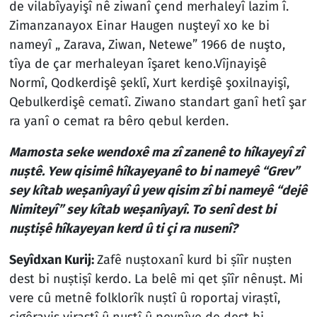
de vilabîyayişî nê ziwanî çend merhaleyî lazim î.
Zimanzanayox Einar Haugen nuşteyî xo ke bi
nameyî „ Zarava, Ziwan, Netewe” 1966 de nuşto,
tîya de çar merhaleyan îşaret keno.Vîjnayişê
Normî, Qodkerdişê şeklî, Xurt kerdişê şoxilnayişî,
Qebulkerdişê cematî. Ziwano standart ganî hetî şar
ra yanî o cemat ra bêro qebul kerden.
Mamosta seke wendoxê ma zî zanenê to hîkayeyî zî
nuṣtê. Yew qisimê hîkayeyanê to bi nameyê “Grev”
sey kîtab weṣanîyayî û yew qisim zî bi nameyê “dejê
Nimiteyî” sey kîtab weṣanîyayî. To senî dest bi
nuṣtiṣê hîkayeyan kerd û ti çi ra nusenî?
Seyîdxan Kurij:
Zafê nuṣtoxanî kurd bi ṣîîr nuṣten
dest bi nuṣtiṣî kerdo. La belê mi qet ṣîîr nênuṣt. Mi
vere cû metnê folklorîk nuṣtî û roportaj viraṣtî,
cigêrayiṣ viraṣtî û nuṣtî û peynîye de dest bi