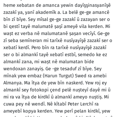
heme xebatan de amanca yewin dayîşşinasyanîşê
zazakî ya, yanî akademîk a. La belê ge-ge amancê
bîn zî bîye. Sey mîsal ge-ge zazakî û zazayan ser o
bi qestî tayê malumatê ṣaṣî ameyê vila kerden. Mi
waṣt ez verba nê malumatanê ṣaṣan vecîyî. Ge-ge
zî seba semîneran mi tarîxê nusîyayîşê zazakî ser o
xebatî kerdî. Pero bîn ra tarîxê nusîyayîşê zazakî
ser o bi almankî tayê xebatî estbî, semedo ke ez
almankî zana, mi waṣt nê malumatan bide
wendoxan zanayiṣ. Ge -ge tesaduf zî bîye. Sey
mînak yew embaz (Harun Turgut) Swed ra amebi
Almanya. Ma îtya de yew bîn naskerd. Yew roj ey
almankî sey fotokopi çend pelê nuṣteyî dayê mi û
mi ra va îtya de kirdkî û almankî ameyo nuṣtiṣ. Mi
cuwa pey nê wendî. Nê kîtabî Peter Lerchî ra
ameyebî kopya kerden. Yew perî pelan kirdkî, yew