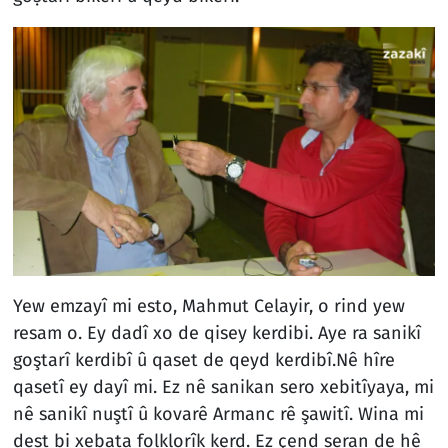
Yew emzayî mi esto, Mahmut Celayir, o rind yew
resam o. Ey dadî xo de qisey kerdibi. Aye ra sanikî
goştarî kerdibî û qaset de qeyd kerdibî.Nê hîre
qasetî ey dayî mi. Ez nê sanikan sero xebitîyaya, mi
nê sanikî nuştî û kovarê Armanc rê şawitî. Wina mi
dest bi xebata folklorîk kerd. Ez çend seran de hê