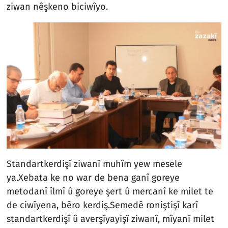
ziwan nêşkeno biciwîyo.
Standartkerdişî ziwanî muhîm yew mesele
ya.Xebata ke no war de bena ganî goreye
metodanî îlmî û goreye şert û mercanî ke milet te
de ciwîyena, bêro kerdiş.Semedê roniştişî karî
standartkerdişî û averşîyayişî ziwanî, mîyanî milet