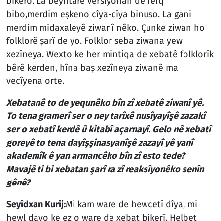
bikero. La beyntarê versîyonan de ferq
bibo,merdim eṣkeno cîya-cîya binuso. La gani
merdim midaxaleyê ziwanî nêko. Çunke ziwan ho
folklorê ṣarî de yo. Folklor seba ziwana yew
xezîneya. Wexto ke her mintiqa de xebatê folklorîk
bêrê kerden, hîna baṣ xezîneya ziwanê ma
vecîyena orte.
Xebatanê to de yequnêko bîn zî xebatê ziwanî yê.
To tena gramerî ser o ney tarîxê nusîyayîşê zazakî
ser o xebatî kerdê û kitabî açarnayî. Gelo nê xebatî
goreyê to tena dayîşşinasyanîşê zazayî yê yanî
akademîk ê yan armancêko bîn zî esto tede?
Mavajê ti bi xebatan şarî ra zî reaksîyonêko senîn
gênê?
Seyîdxan Kurij:
Mi kam ware de hewcetî dîya, mi
hewl dayo ke ez o ware de xebat bikerî. Helbet