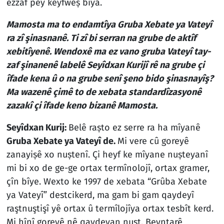
ezzaf pey keyfweṣ bîya.
Mamosta ma to endamtîya Gruba Xebate ya Vateyî
ra zî şinasnanê. Ti zî bi serran na grube de aktîf
xebitîyenê. Wendoxê ma ez vano gruba Vateyî tay-
zaf şinanenê labelê Seyîdxan Kurijî rê na grube çi
îfade kena û o na grube senî şeno bido şinasnayîş?
Ma wazenê çimê to de xebata standardîzasyonê
zazakî çi îfade keno bizanê Mamosta.
Seyîdxan Kurij:
Belê raṣto ez serre ra ha mîyanê
Gruba Xebate ya Vateyî de.
Mi vere cû goreyê
zanayiṣê xo nuṣtenî. Çi heyf ke mîyane nuṣteyanî
mi bi xo de ge-ge ortax termînolojî, ortax gramer,
çîn bîye. Wexto ke 1997 de xebata “Grûba Xebate
ya Vateyî” destcikerd, ma gam bi gam qaydeyî
raştnuştişî yê ortax û termîlojîya ortax tesbît kerd.
Mi hînî goreyê nê qaydeyan nuṣt. Beyntarê