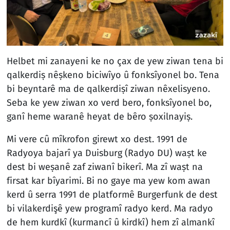
Helbet mi zanayeni ke no çax de yew ziwan tena bi
qalkerdiṣ nêṣkeno biciwîyo û fonksîyonel bo. Tena
bi beyntarê ma de qalkerdiṣî ziwan nêxelisyeno.
Seba ke yew ziwan xo verd bero, fonksîyonel bo,
ganî heme waranê heyat de bêro ṣoxilnayiṣ.
Mi vere cû mîkrofon girewt xo dest. 1991 de
Radyoya bajarî ya Duisburg (Radyo DU) waṣt ke
dest bi weṣanê zaf ziwanî bikerî. Ma zî waṣt na
firsat kar bîyarimi. Bi no gaye ma yew kom awan
kerd û serra 1991 de platformê Burgerfunk de dest
bi vilakerdişê yew programî radyo kerd. Ma radyo
de hem kurdkî (kurmancî û kirdkî) hem zî almankî