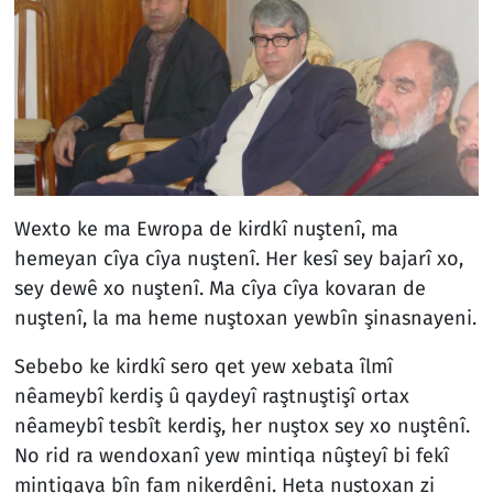
Wexto ke ma Ewropa de kirdkî nuştenî, ma
hemeyan cîya cîya nuştenî. Her kesî sey bajarî xo,
sey dewê xo nuştenî. Ma cîya cîya kovaran de
nuştenî, la ma heme nuştoxan yewbîn şinasnayeni.
Sebebo ke kirdkî sero qet yew xebata îlmî
nêameybî kerdiş û qaydeyî raştnuştişî ortax
nêameybî tesbît kerdiş, her nuştox sey xo nuştênî.
No rid ra wendoxanî yew mintiqa nûşteyî bi fekî
mintiqaya bîn fam nikerdêni. Heta nuştoxan zi