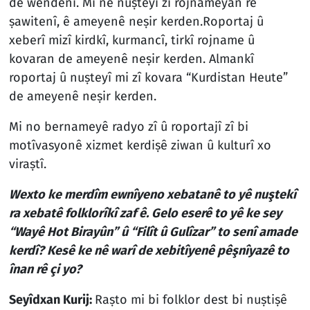
de wendenî. Mi nê nuṣteyî zî rojnameyan rê
ṣawitenî, ê ameyenê neṣir kerden.Roportaj û
xeberî mizî kirdkî, kurmancî, tirkî rojname û
kovaran de ameyenê neṣir kerden. Almankî
roportaj û nuṣteyî mi zî kovara “Kurdistan Heute”
de ameyenê neṣir kerden.
Mi no bernameyê radyo zî û roportajî zî bi
motîvasyonê xizmet kerdiṣê ziwan û kulturî xo
viraṣtî.
Wexto ke merdîm ewnîyeno xebatanê to yê nuştekî
ra xebatê folklorîkî zaf ê. Gelo eserê to yê ke sey
“Wayê Hot Birayûn” û “Filît û Gulîzar” to senî amade
kerdî? Kesê ke nê warî de xebitîyenê pêşnîyazê to
înan rê çi yo?
Seyîdxan Kurij:
Raṣto mi bi folklor dest bi nuṣtiṣê