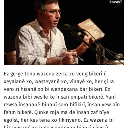
Ez ge-ge tena wazena zerra xo veng bikerî û
xeyalanê xo, waṣteyanê xo, vînayê xo, her çi ra
vero zî hîsanê xo bi wendexana bar bikerî. Ez
wazena bîbî wesîle ke însan empatî bikerê. Yanî
rewṣa însananê bînanî sero bifikirî, însan yew bîn
fehm bikerê. Çunke roja ma de însan zaf bîye
egoîst, her kes tena xo fikirîyeno. Ez wazena bi
hîkayeyanê xo bale wendoxan biancî cûye û