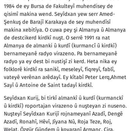
1984 de ey Bursa de Fakulteyî muhendisey de
qisimî makina wend. Seyîdxan yew serr Amed-
Şenkuş de Barajî Karakaya de sey muhendîsî
makina xebitîya. O cuwa pey şi Almanya û Almanya
de destcikerd kirdkî nuşt. O serrê 1991 ra nat
Almanya de almanki û kurdî (kurmancî û kirdkî)
bernameyanê radyo virazeno. Pa bernameyanê
radyo ya ey dest bi nustişî zi kerd. Heta nika ey
folklorê kirdkî ra sanikî, meseleyî, fiqreyî, fablî,
vateyê verênan arêdayî. Ey kîtabî Peter Lerq,Ahmet
Sayî û Antoine de Saint tadayî kirdkî.
Seyîdxan Kurij, bi tirkî almankî û kurdî (kurmanckî
û kirdkî) roportajan virazeno û nuşteyan zi nuseno.
Nuşteyî Seyîdxan Kurijî rojnameyanî Azadî, Dengê
Azadî, Ronahî, Hêvî, Jîyana Nû, Roja Teze, Roj,
Welat, Özgür Gündem û kovaranî Armanc, Çira,