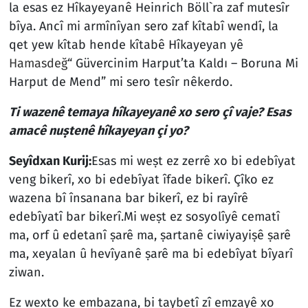
la esas ez Hîkayeyanê Heinrich Böll`ra zaf mutesîr
bîya. Ancî mi armînîyan sero zaf kîtabî wendî, la
qet yew kîtab hende kîtabê Hîkayeyan yê
Hamasdeğ
“ Güvercinim Harput’ta Kaldı – Boruna Mi
Harput de Mend” mi sero tesîr nêkerdo.
Ti wazenê temaya hîkayeyanê xo sero çî vaje? Esas
amacê nuṣtenê hîkayeyan çi yo?
Seyîdxan Kurij:
Esas mi weṣt ez zerrê xo bi edebîyat
veng bikerî, xo bi edebîyat îfade bikerî. Çîko ez
wazena bî însanana bar bikerî, ez bi rayîrê
edebîyatî bar bikerî.Mi weṣt ez sosyolîyê cematî
ma, orf û edetanî ṣarê ma, ṣartanê ciwiyayiṣê ṣarê
ma, xeyalan û hevîyanê ṣarê ma bi edebîyat bîyarî
ziwan.
Ez wexto ke embazana, bi taybetî zî emzayê xo