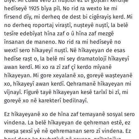
hedîseyê 1925 bîya pîl. No rid ra wexto ke mi
firsend dîy, mi derheq de dest bi cigêrayiṣ kerd. Mi
no derheq roportaj viraṣtî, nuṣteyê nuṣtî, la belê
tesîre edebîyat hîna zaf o û hîna zaf mezgê
însanan de maneno. No rid ra mi hedîseyê no
wextî sero hîkayeyî nuṣtî. Nê hîkayeyan de esas
hedîse raṣt o, la belê mi sey dramatolojî hîkayeyî
awan kerdî. Mi xo ra zî zaf çî kerdo mîyanê
hîkayeyan. Mi gore xeyalanê xo, goreyê waṣteyanê
xo, hîkayeyî awan kerdî. Qehramanê hîkayeyan mi
vîjnayî. Fîgurê tayê hîkayeyan kesê tarîxî bi zî, mi
goreyê xo nê karekterî bedilnayî.
Ez hîkayeyanê xo de hîna zaf temayanê sosyal sero
vindena. La belê hîkayeyan de qehreman estê, ez
rewṣa ṣexsî yê nê qehremanan sero zî vindena. Ez