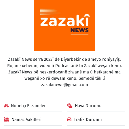
Zazakî News serra 2023î de Dîyarbekir de ameyo ronîyayîş.
Rojane xeberan, vîdeo û Podcastanê bi Zazakî weşan keno.
Zazakî News pê heskerdoxanê ziwanê ma û hetkaranê ma
weşanê xo rê dewam keno. Semedê têkilî
zazakinewe@gmail.com
Nöbetçi Eczaneler
Hava Durumu
Namaz Vakitleri
Trafik Durumu