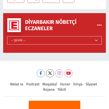
DIYARBAKIR NÖBETÇI
ECZANELER
Welat ra
Podcast
Meqaleyî
Huner
Dinya
Sîyaset
Rojane
Têkilî