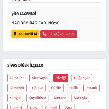
ŞİFA ECZANESİ
NACIDEMIRAG CAD. NO:90
Yol Tarifi Al
0 (346) 418 43 25
SIVAS DIĞER İLÇELER
Akıncılar
Altınyayla
Divriği
Doğanşar
Gemerek
Gölova
Gürün
Hafik
İmranlı
Kangal
Koyulhisar
Merkez
Şarkışla
Suşehri
Ulaş
Yıldızeli
Zara