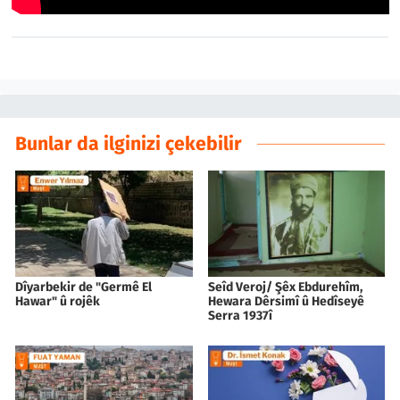
Bunlar da ilginizi çekebilir
Dîyarbekir de "Germê El
Seîd Veroj/ Şêx Ebdurehîm,
Hawar" û rojêk
Hewara Dêrsimî û Hedîseyê
Serra 1937î