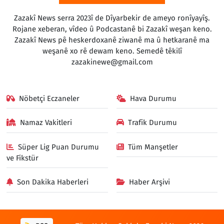
Zazakî News serra 2023î de Dîyarbekir de ameyo ronîyayîş.
Rojane xeberan, vîdeo û Podcastanê bi Zazakî weşan keno.
Zazakî News pê heskerdoxanê ziwanê ma û hetkaranê ma
weşanê xo rê dewam keno. Semedê têkilî
zazakinewe@gmail.com
Nöbetçi Eczaneler
Hava Durumu
Namaz Vakitleri
Trafik Durumu
Süper Lig Puan Durumu
Tüm Manşetler
ve Fikstür
Son Dakika Haberleri
Haber Arşivi