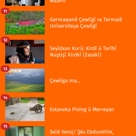
wazenî
11
Germawanê Çewlîgî ra Termalê
Unîversîteya Çewlîgî
12
Seyîdxan Kurij: Kirdî û Tarîhî
Nuştişî Kirdkî (Zazakî)
13
Çewlîga ma...
14
Estaneka Pisîng û Merreyan
15
Seîd Veroj/ Şêx Ebdurehîm,