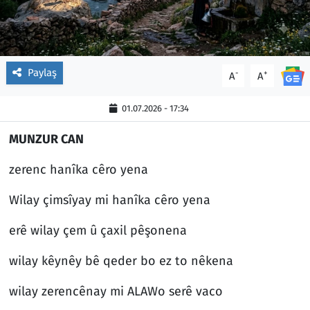
Paylaş
-
+
A
A
01.07.2026 - 17:34
MUNZUR CAN
zerenc hanîka cêro yena
Wilay çimsîyay mi hanîka cêro yena
erê wilay çem û çaxil pêşonena
wilay kêynêy bê qeder bo ez to nêkena
wilay zerencênay mi ALAWo serê vaco