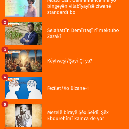
Mutlu Can: Ganî amancê ma yo
bingeyên vilabîyayîşê ziwanê
standardî bo
2
Selahattîn Demîrtaşî rî mektubo
Zazakî
3
Kêyfweşî/Şayî Çî ya?
4
Fezîlet/Xo Bizane-1
5
Mezelê birayê Şêx Seîdî, Şêx
Ebdurehîmî kamca de yo?