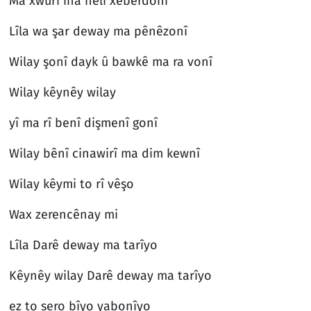
Ma xwurî ina heli xebêrdonî
Lîla wa şar deway ma pênêzonî
Wilay şonî dayk û bawkê ma ra vonî
Wilay kêynêy wilay
yî ma rî benî dişmenî gonî
Wilay bênî cinawirî ma dim kewnî
Wilay kêymi to rî vêşo
Wax zerencênay mi
Lîla Darê deway ma tarîyo
Kêynêy wilay Darê deway ma tarîyo
ez to sero bîyo yabonîyo