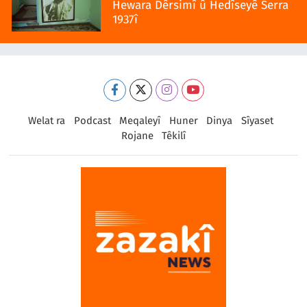
Hewara Dêrsimî û Hedîseyê Serra
1937î
Welat ra
Podcast
Meqaleyî
Huner
Dinya
Sîyaset
Rojane
Têkilî