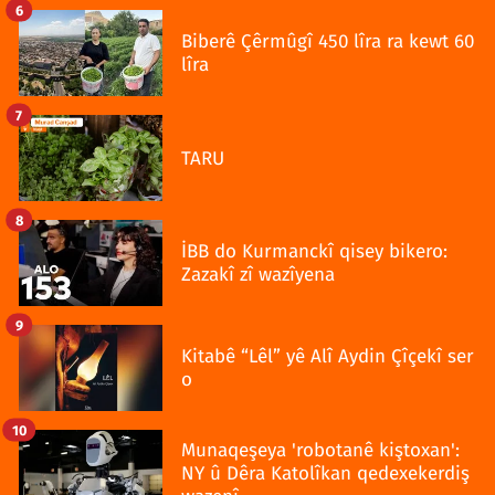
6
Biberê Çêrmûgî 450 lîra ra kewt 60
lîra
7
TARU
8
İBB do Kurmanckî qisey bikero:
Zazakî zî wazîyena
9
Kitabê “Lêl” yê Alî Aydin Çîçekî ser
o
10
Munaqeşeya 'robotanê kiştoxan':
NY û Dêra Katolîkan qedexekerdiş