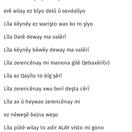
erê wilay ez bîyo delû û sevdalîyo
Lîla kêynêy ez warişto wax ko ro şîyo
Lîla Darê deway ma valêrî
Lîla kêynêy bêwêy deway ma valêrî
Lîla zerencênay mi manena gilê Qebaxêrî(v)
Lîla ez Qayîlo to bîg şêrî
Lîla zerencênay xwu berî deşta cêrî
Lîla ax û heywax zerencênay mi
ez nêweşê bejna weşo
Lîla pûtê wilay to adir ALAY visto mi gono