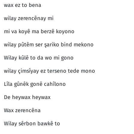
wax ez to bena
wilay zerencênay mi
mi va koyê ma berzê koyono
wilay pûtêm ser şariko bind mekono
Wilay kûlê to da wo mi gono
wilay çimsîyay ez terseno tede mono
Lîla gûnêk gonê cahîlono
De heywax heywax
Wax zerencêna
Wilay sêrbon bawkê to