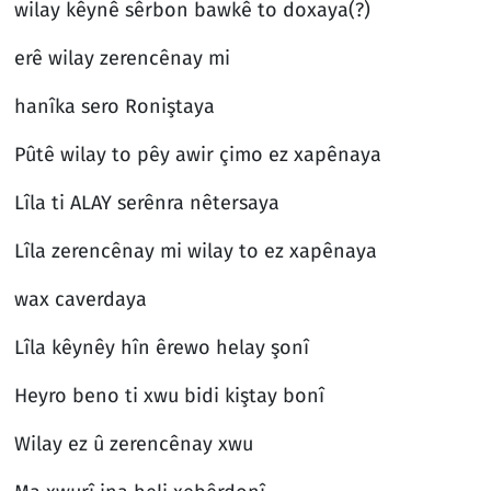
wilay kêynê sêrbon bawkê to doxaya(?)
erê wilay zerencênay mi
hanîka sero Roniştaya
Pûtê wilay to pêy awir çimo ez xapênaya
Lîla ti ALAY serênra nêtersaya
Lîla zerencênay mi wilay to ez xapênaya
wax caverdaya
Lîla kêynêy hîn êrewo helay şonî
Heyro beno ti xwu bidi kiştay bonî
Wilay ez û zerencênay xwu