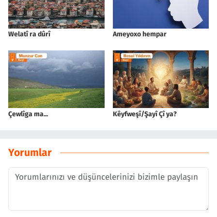
Welatî ra dûrî
Ameyoxo hempar
Çewlîga ma...
Kêyfweşî/Şayî Çî ya?
Yorumlar