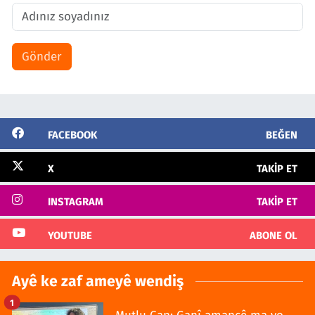
Gönder
FACEBOOK
BEĞEN
X
TAKIP ET
INSTAGRAM
TAKIP ET
YOUTUBE
ABONE OL
Ayê ke zaf ameyê wendiş
1