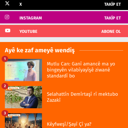
X
TAKIP ET
INSTAGRAM
TAKIP ET
YOUTUBE
ABONE OL
Ayê ke zaf ameyê wendiş
1
Mutlu Can: Ganî amancê ma yo
bingeyên vilabîyayîşê ziwanê
standardî bo
2
Selahattîn Demîrtaşî rî mektubo
Zazakî
3
Kêyfweşî/Şayî Çî ya?