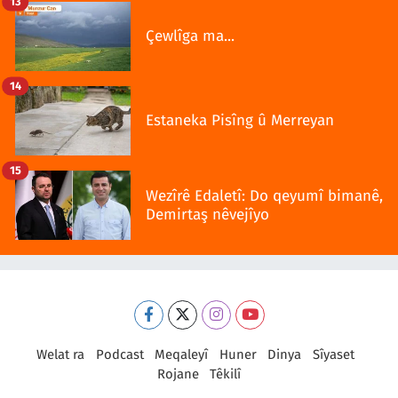
13
Çewlîga ma...
14
Estaneka Pisîng û Merreyan
15
Wezîrê Edaletî: Do qeyumî bimanê,
Demirtaş nêvejîyo
Welat ra
Podcast
Meqaleyî
Huner
Dinya
Sîyaset
Rojane
Têkilî