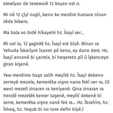
elewîyan de tesewurê 12 koyan est o.
Mi nê 12 çîyî nuştî, beno ke merdim humara nînan
zêde bikero.
Ma bala xo bidê hîkayetê hz. Îsayî ser…
Mi vat la, 12 şagirdê hz. Îsayî est bîyê. Nînan ra
Yehuda Îskarîyot îxanet pê keno, ey dano dest. Hz.
Îsayî ancenê bi çarmix, bi heqereto pîl û îşkenceyo
giran kişenê.
Yew merdimo başo salih meyîtê hz. Îsayî dekeno
zerreyê mezele, kemerêka xişne nano fekî ver ra. (O
wext mezelî zinaran ra kenîyenê. Qina zinaran ra
hendê mezelêk kemer taşenê, meyîtî dekenê bi
zerre, kemerêka xişne nanê fek ra… Hz. Îbrahîm, hz.
Îsheq, hz. Yequb bi no tore defin bîyê.)