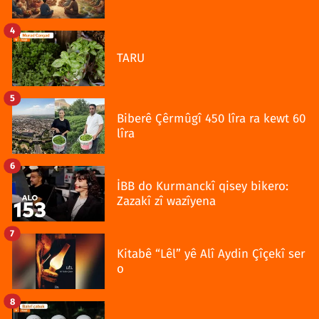
4
TARU
5
Biberê Çêrmûgî 450 lîra ra kewt 60
lîra
6
İBB do Kurmanckî qisey bikero:
Zazakî zî wazîyena
7
Kitabê “Lêl” yê Alî Aydin Çîçekî ser
o
8