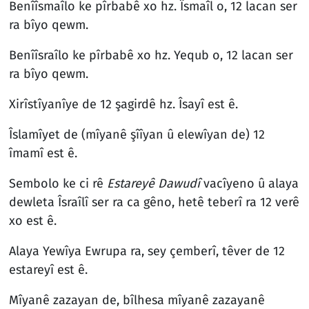
Benîîsmaîlo ke pîrbabê xo hz. Îsmaîl o, 12 lacan ser
ra bîyo qewm.
Benîîsraîlo ke pîrbabê xo hz. Yequb o, 12 lacan ser
ra bîyo qewm.
Xirîstîyanîye de 12 şagirdê hz. Îsayî est ê.
Îslamîyet de (mîyanê şîîyan û elewîyan de) 12
îmamî est ê.
Sembolo ke ci rê
Estareyê Dawudî
vacîyeno û alaya
dewleta Îsraîlî ser ra ca gêno, hetê teberî ra 12 verê
xo est ê.
Alaya Yewîya Ewrupa ra, sey çemberî, têver de 12
estareyî est ê.
Mîyanê zazayan de, bîlhesa mîyanê zazayanê