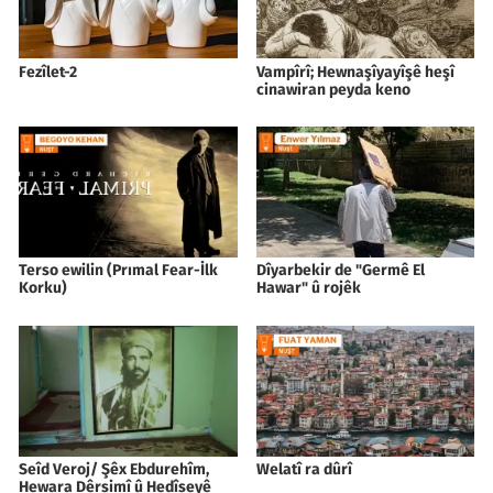
Fezîlet-2
Vampîrî; Hewnaşîyayîşê heşî
cinawiran peyda keno
Terso ewilin (Prımal Fear-İlk
Dîyarbekir de "Germê El
Korku)
Hawar" û rojêk
Seîd Veroj/ Şêx Ebdurehîm,
Welatî ra dûrî
Hewara Dêrsimî û Hedîseyê