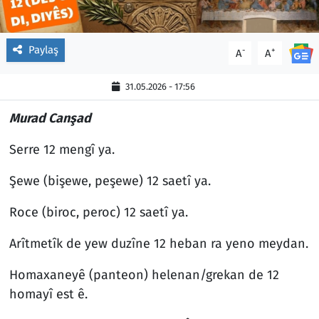
Paylaş
-
+
A
A
31.05.2026 - 17:56
Murad Canşad
Serre 12 mengî ya.
Şewe (bişewe, peşewe) 12 saetî ya.
Roce (biroc, peroc) 12 saetî ya.
Arîtmetîk de yew duzîne 12 heban ra yeno meydan.
Homaxaneyê (panteon) helenan/grekan de 12
homayî est ê.