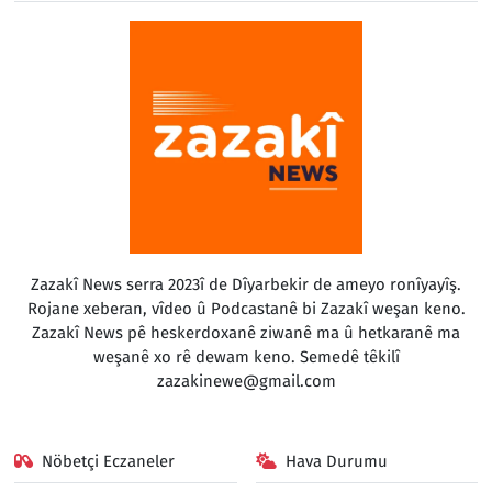
Zazakî News serra 2023î de Dîyarbekir de ameyo ronîyayîş.
Rojane xeberan, vîdeo û Podcastanê bi Zazakî weşan keno.
Zazakî News pê heskerdoxanê ziwanê ma û hetkaranê ma
weşanê xo rê dewam keno. Semedê têkilî
zazakinewe@gmail.com
Nöbetçi Eczaneler
Hava Durumu