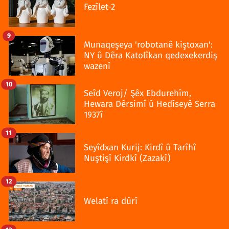
Fezîlet-2
9
Munaqeşeya 'robotanê kiştoxan':
NY û Dêra Katolîkan qedexekerdiş
wazenî
10
Seîd Veroj/ Şêx Ebdurehîm,
Hewara Dêrsimî û Hedîseyê Serra
1937î
11
Seyîdxan Kurij: Kirdî û Tarîhî
Nuştişî Kirdkî (Zazakî)
12
Welatî ra dûrî