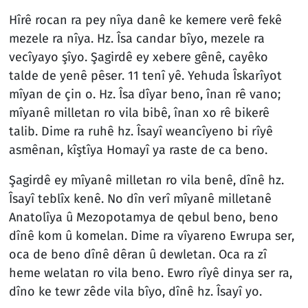
Hîrê rocan ra pey nîya danê ke kemere verê fekê
mezele ra nîya. Hz. Îsa candar bîyo, mezele ra
vecîyayo şîyo. Şagirdê ey xebere gênê, cayêko
talde de yenê pêser. 11 tenî yê. Yehuda Îskarîyot
mîyan de çin o. Hz. Îsa dîyar beno, înan rê vano;
mîyanê milletan ro vila bibê, înan xo rê bikerê
talib. Dime ra ruhê hz. Îsayî weancîyeno bi rîyê
asmênan, kîştîya Homayî ya raste de ca beno.
Şagirdê ey mîyanê milletan ro vila benê, dînê hz.
Îsayî teblîx kenê. No dîn verî mîyanê milletanê
Anatolîya û Mezopotamya de qebul beno, beno
dînê kom û komelan. Dime ra vîyareno Ewrupa ser,
oca de beno dînê dêran û dewletan. Oca ra zî
heme welatan ro vila beno. Ewro rîyê dinya ser ra,
dîno ke tewr zêde vila bîyo, dînê hz. Îsayî yo.