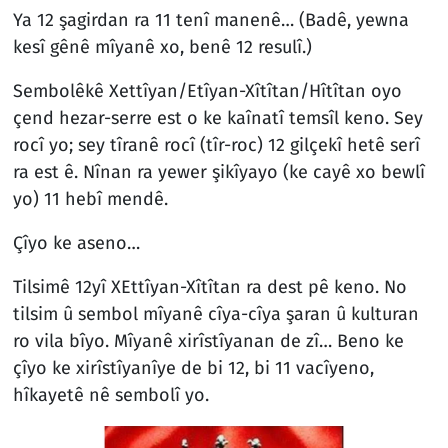
Ya 12 şagirdan ra 11 tenî manenê… (Badê, yewna
kesî gênê mîyanê xo, benê 12 resulî.)
Sembolêkê Xettîyan/Etîyan-Xîtîtan/Hîtîtan oyo
çend hezar-serre est o ke kaînatî temsîl keno. Sey
rocî yo; sey tîranê rocî (tîr-roc) 12 gilçekî hetê serî
ra est ê. Nînan ra yewer şikîyayo (ke cayê xo bewlî
yo) 11 hebî mendê.
Çîyo ke aseno…
Tilsimê 12yî XEttîyan-Xîtîtan ra dest pê keno. No
tilsim û sembol mîyanê cîya-cîya şaran û kulturan
ro vila bîyo. Mîyanê xirîstîyanan de zî… Beno ke
çîyo ke xirîstîyanîye de bi 12, bi 11 vacîyeno,
hîkayetê nê sembolî yo.