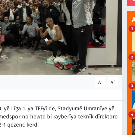
1
2
-
+
A
A
3
 yê Lîga 1. ya TFFyî de, Stadyumê Umranîye yê
4
Amedspor no hewte bi rayberîya teknîk dîrektoro
2-1 qezenc kerd.