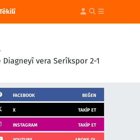
Têkilî
 Diagneyî vera Serîkspor 2-1
FACEBOOK
BEĞEN
X
TAKIP ET
INSTAGRAM
TAKIP ET
YOUTUBE
ABONE OL