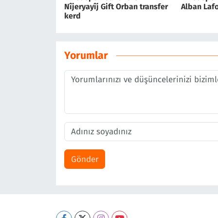
Nîjeryayîj Gift Orban transfer
Alban Lafo
kerd
Yorumlar
Gönder