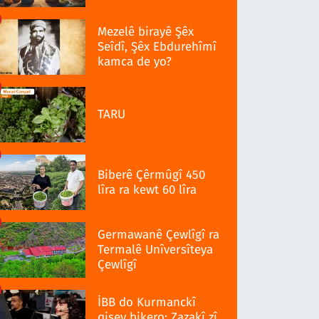
Mezelê birayê Şêx
Seîdî, Şêx Ebdurehîmî
kamca de yo?
TARU
Biberê Çêrmûgî 450
lîra ra kewt 60 lîra
Germawanê Çewlîgî ra
Termalê Unîversîteya
Çewlîgî
İBB do Kurmanckî
qisey bikero: Zazakî zî