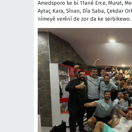
Amedsporo ke bi 11anê Erce, Murat, Meh
Aytaç Kara, Sînan, Dîa Saba, Çekdar Orh
nîmeyê verênî de zor da ke serbikewo. H