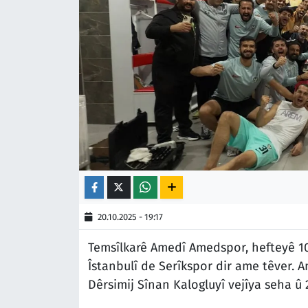
20.10.2025 - 19:17
Temsîlkarê Amedî Amedspor, hefteyê 10.
Îstanbulî de Serîkspor dir ame têver. 
Dêrsimij Sînan Kalogluyî vejîya seha û 