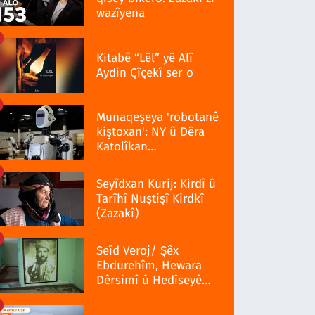
wazîyena
Kitabê “Lêl” yê Alî
Aydin Çîçekî ser o
Munaqeşeya 'robotanê
kiştoxan': NY û Dêra
Katolîkan
qedexekerdiş wazenî
Seyîdxan Kurij: Kirdî û
Tarîhî Nuştişî Kirdkî
(Zazakî)
Seîd Veroj/ Şêx
Ebdurehîm, Hewara
Dêrsimî û Hedîseyê
Serra 1937î