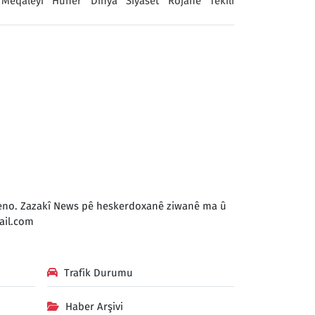
Meqaleyî
Huner
Dinya
Sîyaset
Rojane
Têkilî
 keno. Zazakî News pê heskerdoxanê ziwanê ma û
il.com
Trafik Durumu
Haber Arşivi