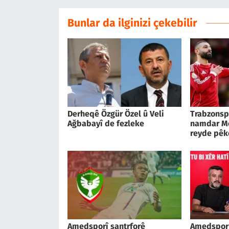
Bunlar da ilginizi çekebilir
Derheqê Özgür Özel û Veli
Trabzonsp
Ağbabayî de fezleke
namdar M
reyde pêk
Amedsporî santrforê
Amedspor 