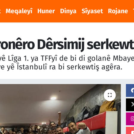
t
Meqaleyî
Huner
Dinya
Sîyaset
Rojane
onêro Dêrsimij serkewt
 Lîga 1. ya TFFyî de bi di golanê Mbaye
yê Îstanbulî ra bi serkewtiş agêra.