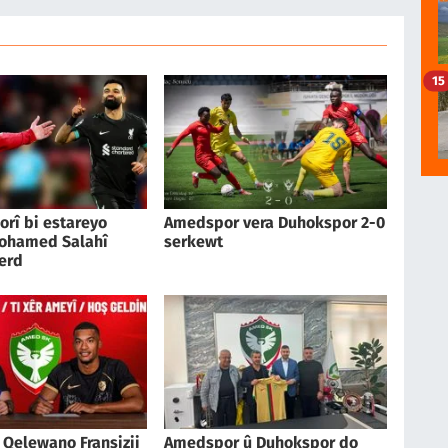
15
orî bi estareyo
Amedspor vera Duhokspor 2-0
ohamed Salahî
serkewt
erd
Qelewano Fransizij
Amedspor û Duhokspor do