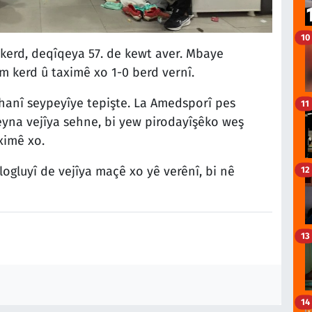
10
kerd, deqîqeya 57. de kewt aver. Mbaye
m kerd û taximê xo 1-0 berd vernî.
khanî seypeyîye tepişte. La Amedsporî pes
11
eyna vejîya sehne, bi yew pirodayîşêko weş
ximê xo.
gluyî de vejîya maçê xo yê verênî, bi nê
12
13
14