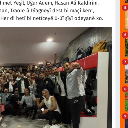
met Yeşîl, Uğur Adem, Hasan Alî Kaldirim,
5
an, Traore û Dîagneyî dest bi maçî kerd,
er di hetî bi netîceyê 0-0î şîyî odeyanê xo.
6
7
8
9