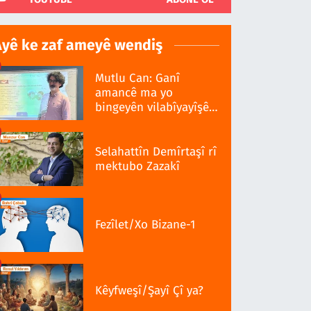
Ayê ke zaf ameyê wendiş
Mutlu Can: Ganî
amancê ma yo
bingeyên vilabîyayîşê
ziwanê standardî bo
Selahattîn Demîrtaşî rî
mektubo Zazakî
Fezîlet/Xo Bizane-1
Kêyfweşî/Şayî Çî ya?