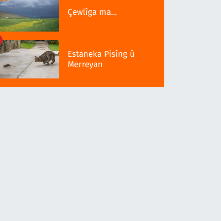
Çewlîga ma...
Estaneka Pisîng û
Merreyan