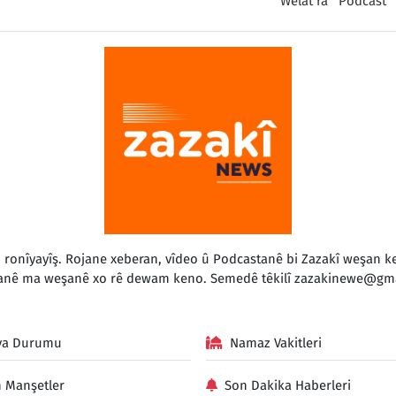
Welat ra
Podcast
o ronîyayîş. Rojane xeberan, vîdeo û Podcastanê bi Zazakî weşan
anê ma weşanê xo rê dewam keno. Semedê têkilî
zazakinewe@gma
va Durumu
Namaz Vakitleri
 Manşetler
Son Dakika Haberleri