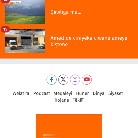
Çewlîga ma...
15
Amed de cinîyêka ciwane ameye
kiştene
Welat ra
Podcast
Meqaleyî
Huner
Dinya
Sîyaset
Rojane
Têkilî