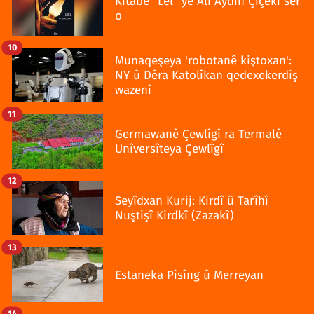
Kitabê “Lêl” yê Alî Aydin Çîçekî ser
o
10
Munaqeşeya 'robotanê kiştoxan':
NY û Dêra Katolîkan qedexekerdiş
wazenî
11
Germawanê Çewlîgî ra Termalê
Unîversîteya Çewlîgî
12
Seyîdxan Kurij: Kirdî û Tarîhî
Nuştişî Kirdkî (Zazakî)
13
Estaneka Pisîng û Merreyan
14