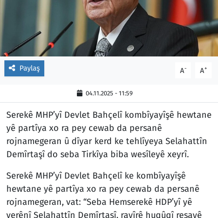
Paylaş
-
+
A
A
04.11.2025 - 11:59
Serekê MHP’yî Devlet Bahçelî kombîyayîşê hewtane
yê partîya xo ra pey cewab da persanê
rojnamegeran û dîyar kerd ke tehlîyeya Selahattîn
Demîrtaşî do seba Tirkîya biba wesîleyê xeyrî.
Serekê MHP’yî Devlet Bahçelî ke kombîyayîşê
hewtane yê partîya xo ra pey cewab da persanê
rojnamegeran, vat: “Seba Hemserekê HDP’yî yê
verênî Selahattîn Demîrtaşî, rayîrê huqûqî resayê