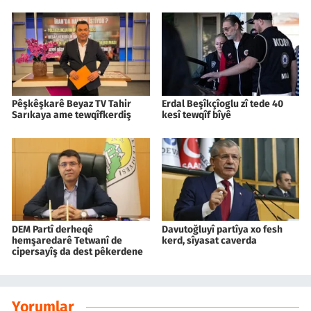
Pêşkêşkarê Beyaz TV Tahir
Erdal Beşîkçîoglu zî tede 40
Sarıkaya ame tewqîfkerdiş
kesî tewqîf bîyê
DEM Partî derheqê
Davutoğluyî partîya xo fesh
hemşaredarê Tetwanî de
kerd, sîyasat caverda
cipersayîş da dest pêkerdene
Yorumlar