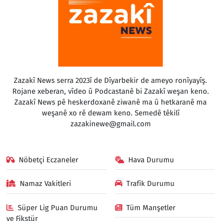
Zazakî News serra 2023î de Dîyarbekir de ameyo ronîyayîş.
Rojane xeberan, vîdeo û Podcastanê bi Zazakî weşan keno.
Zazakî News pê heskerdoxanê ziwanê ma û hetkaranê ma
weşanê xo rê dewam keno. Semedê têkilî
zazakinewe@gmail.com
Nöbetçi Eczaneler
Hava Durumu
Namaz Vakitleri
Trafik Durumu
Süper Lig Puan Durumu
Tüm Manşetler
ve Fikstür