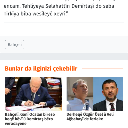
encam. Tehlîyeya Selahattîn Demîrtaşî do seba
Tirkîya biba wesîleyê xeyrî.”
Bahçeli
Bunlar da ilginizi çekebilir
Bahçelî: Ganî Ocalan bireso
Derheqê Özgür Özel û Veli
heqê hêvî û Demîrtaş bêro
Ağbabayî de fezleke
veradayene