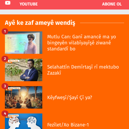
YOUTUBE
ABONE OL
Ayê ke zaf ameyê wendiş
1
Mutlu Can: Ganî amancê ma yo
bingeyên vilabîyayîşê ziwanê
standardî bo
2
Selahattîn Demîrtaşî rî mektubo
Zazakî
3
Kêyfweşî/Şayî Çî ya?
4
Fezîlet/Xo Bizane-1