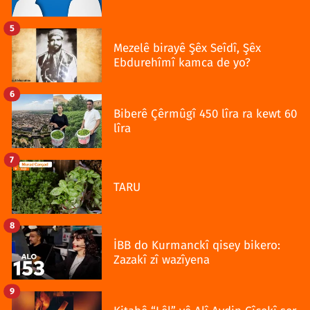
5
Mezelê birayê Şêx Seîdî, Şêx
Ebdurehîmî kamca de yo?
6
Biberê Çêrmûgî 450 lîra ra kewt 60
lîra
7
TARU
8
İBB do Kurmanckî qisey bikero:
Zazakî zî wazîyena
9