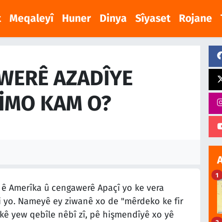
t
Meqaleyî
Huner
Dinya
Sîyaset
Rojane
WERÊ AZADÎYE
IMO KAM O?
1
 ê Amerîka û cengawerê Apaçî yo ke vera
i yo. Nameyê ey ziwanê xo de "mêrdeko ke fir
kê yew qebîle nêbî zî, pê hişmendîyê xo yê
2