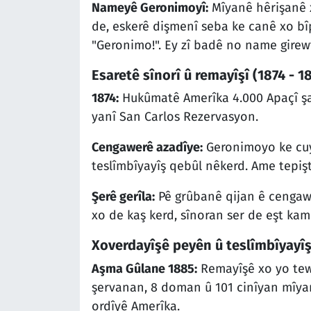
Nameyê Geronimoyî:
Mîyanê hêrişanê x
de, eskerê dişmenî seba ke canê xo b
"Geronimo!". Ey zî badê no name girew
Esaretê sînorî û remayîşî (1874 - 1
1874:
Hukûmatê Amerîka 4.000 Apaçî şa
yanî San Carlos Rezervasyon.
Cengawerê azadîye:
Geronimoyo ke cuy
teslîmbîyayîş qebûl nêkerd. Ame tepişt
Şerê gerîla:
Pê grûbanê qijan ê cengawe
xo de kaş kerd, sînoran ser de eşt kam
Xoverdayîşê peyên û teslîmbîyayîş
Aşma Gûlane 1885:
Remayîşê xo yo tewr
şervanan, 8 doman û 101 cinîyan mîya
ordîyê Amerîka.