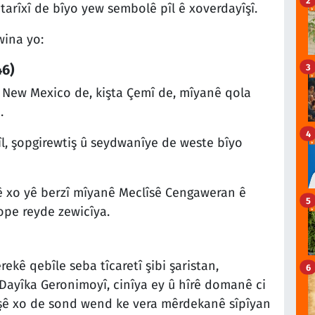
arîxî de bîyo yew sembolê pîl ê xoverdayîşî.
wina yo:
46)
3
New Mexico de, kişta Çemî de, mîyanê qola
.
4
l, şopgirewtiş û seydwanîye de weste bîyo
tê xo yê berzî mîyanê Meclîsê Cengaweran ê
5
ope reyde zewicîya.
ekê qebîle seba tîcaretî şibi şaristan,
6
Dayîka Geronimoyî, cinîya ey û hîrê domanê ci
yîşê xo de sond wend ke vera mêrdekanê sîpîyan