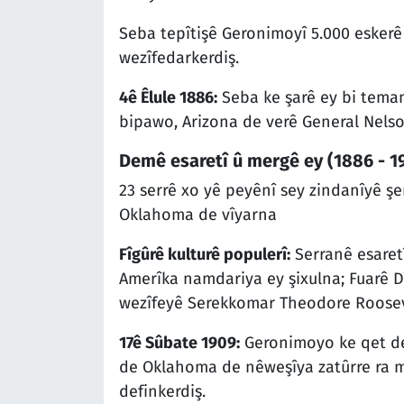
Seba tepîtişê Geronimoyî 5.000 eskerê
wezîfedarkerdiş.
4ê Êlule 1886:
Seba ke şarê ey bi tema
bipawo, Arizona de verê General Nelson
Demê esaretî û mergê ey (1886 - 1
23 serrê xo yê peyênî sey zindanîyê şer
Oklahoma de vîyarna
Fîgûrê kulturê populerî:
Serranê esaret
Amerîka namdariya ey şixulna; Fuarê 
wezîfeyê Serekkomar Theodore Roosevelt
17ê Sûbate 1909:
Geronimoyo ke qet des
de Oklahoma de nêweşîya zatûrre ra 
definkerdiş.