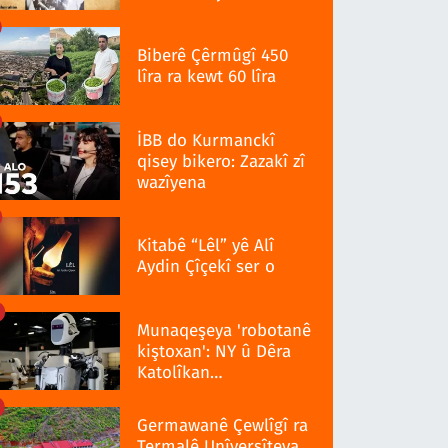
Biberê Çêrmûgî 450
lîra ra kewt 60 lîra
İBB do Kurmanckî
qisey bikero: Zazakî zî
wazîyena
Kitabê “Lêl” yê Alî
Aydin Çîçekî ser o
Munaqeşeya 'robotanê
kiştoxan': NY û Dêra
Katolîkan
qedexekerdiş wazenî
Germawanê Çewlîgî ra
Termalê Unîversîteya