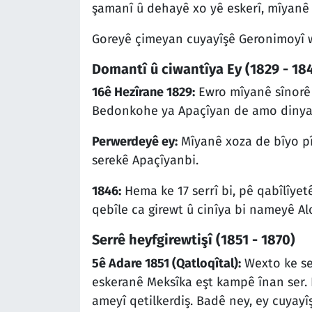
şamanî û dehayê xo yê eskerî, mîyanê t
Goreyê çimeyan cuyayîşê Geronimoyî 
Domantî û ciwantîya Ey (1829 - 18
16ê Hezîrane 1829:
Ewro mîyanê sînorê 
Bedonkohe ya Apaçîyan de amo dinya
Perwerdeyê ey:
Mîyanê xoza de bîyo pî
serekê Apaçîyanbi.
1846:
Hema ke 17 serrî bi, pê qabîlîye
qebîle ca girewt û cinîya bi nameyê Al
Serrê heyfgirewtişî (1851 - 1870)
5ê Adare 1851 (Qatloqîtal):
Wexto ke ser
eskeranê Meksîka eşt kampê înan ser. 
ameyî qetilkerdiş. Badê ney, ey cuya