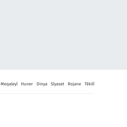
Meqaleyî
Huner
Dinya
Sîyaset
Rojane
Têkilî