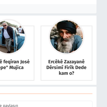
ê feqîran José
Ercêkê Zazayanê
epe" Mujica
Dêrsimî Firîk Dede
kam o?