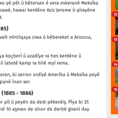
o yê pêt û bêtersan ê vera eskeranê Meksîka
îpawê, hawar kerdêne Aziz Jerome û qîrayêne
12
t.
885)
wît mîntîqaya ziwa û bêbereket a Arizona,
13
a koçberî û azadîye ra hes kerdêne û
il labelê kamp ra hîrê reyî rema.
14
ran, bi serran ordîyê Amerîka û Meksîka peyê
panê înan ser.
15
 (1885 - 1886)
 pîl û peyên da dest pêkerdiş. Pîya bi 35
nê 10 aşman de sînor de derbê giranî day