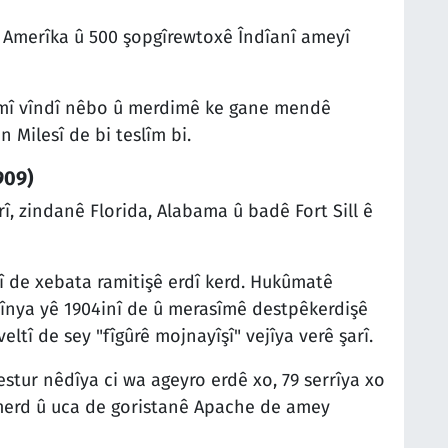
 Amerîka û 500 şopgîrewtoxê Îndîanî ameyî
mî vîndî nêbo û merdimê ke gane mendê
 Milesî de bi teslîm bi.
909)
î, zindanê Florida, Alabama û badê Fort Sill ê
î de xebata ramitişê erdî kerd. Hukûmatê
Dînya yê 1904inî de û merasîmê destpêkerdişê
î de sey "fîgûrê mojnayîşî" vejîya verê şarî.
tur nêdîya ci wa ageyro erdê xo, 79 serrîya xo
merd û uca de goristanê Apache de amey