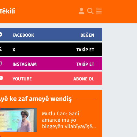
Têkilî
FACEBOOK
BEĞEN
X
TAKIP ET
INSTAGRAM
TAKIP ET
YOUTUBE
ABONE OL
Ayê ke zaf ameyê wendiş
Mutlu Can: Ganî
amancê ma yo
bingeyên vilabîyayîşê
ziwanê standardî bo