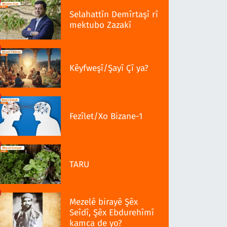
Selahattîn Demîrtaşî rî
mektubo Zazakî
Kêyfweşî/Şayî Çî ya?
Fezîlet/Xo Bizane-1
TARU
Mezelê birayê Şêx
Seîdî, Şêx Ebdurehîmî
kamca de yo?