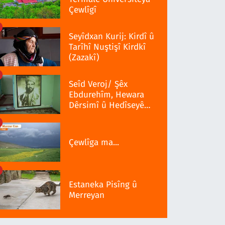
Çewlîgî
Seyîdxan Kurij: Kirdî û
Tarîhî Nuştişî Kirdkî
(Zazakî)
Seîd Veroj/ Şêx
Ebdurehîm, Hewara
Dêrsimî û Hedîseyê
Serra 1937î
Çewlîga ma...
Estaneka Pisîng û
Merreyan