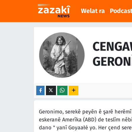
Welat ra
Podcas
Welat ra
Nöbetçi Eczaneler
Podcast
Hava Durumu
CENGA
Meqaleyî
Namaz Vakitleri
GERON
Huner
Trafik Durumu
Dinya
Süper Lig Puan Durumu ve Fikstür
Sîyaset
Tüm Manşetler
Geronimo, serekê peyên ê şarê herêmî
Rojane
Son Dakika Haberleri
eskeranê Amerîka (ABD) de teslîm nêb
dano " yanî Goyaałé yo. Her çend sere
Têkilî
Haber Arşivi