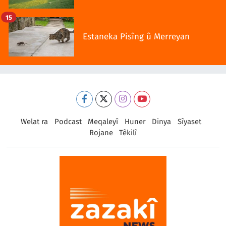
15
Estaneka Pisîng û Merreyan
Welat ra
Podcast
Meqaleyî
Huner
Dinya
Sîyaset
Rojane
Têkilî