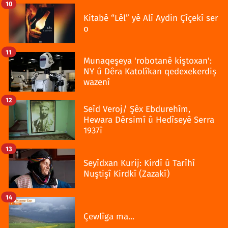
10
Kitabê “Lêl” yê Alî Aydin Çîçekî ser
o
11
Munaqeşeya 'robotanê kiştoxan':
NY û Dêra Katolîkan qedexekerdiş
wazenî
12
Seîd Veroj/ Şêx Ebdurehîm,
Hewara Dêrsimî û Hedîseyê Serra
1937î
13
Seyîdxan Kurij: Kirdî û Tarîhî
Nuştişî Kirdkî (Zazakî)
14
Çewlîga ma...