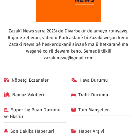
Zazakî News serra 2023î de Dîyarbekir de ameyo ronîyayîş.
Rojane xeberan, vîdeo û Podcastanê bi Zazakî weşan keno.
Zazakî News pê heskerdoxanê ziwanê ma û hetkaranê ma
weşanê xo rê dewam keno. Semedê têkilî
zazakinewe@gmail.com
Nöbetçi Eczaneler
Hava Durumu
Namaz Vakitleri
Trafik Durumu
Süper Lig Puan Durumu
Tüm Manşetler
ve Fikstür
Son Dakika Haberleri
Haber Arşivi