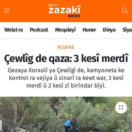
Welat ra
Nöbetçi Eczaneler
Welat ra
Podcast
Meqaleyî
Huner
Dinya
Sîya
Podcast
Hava Durumu
ROJANE
Meqaleyî
Namaz Vakitleri
Çewlîg de qaza: 3 kesî merdî
Huner
Trafik Durumu
Qezaya Xorxolî ya Çewlîgî de, kamyoneta ke
kontrol ra vejiya û zinarî ra kewt war, 3 kesî
Dinya
Süper Lig Puan Durumu ve Fikstür
merdî û 2 kesî zî birîndar bîyî.
Sîyaset
Tüm Manşetler
Rojane
Son Dakika Haberleri
Têkilî
Haber Arşivi