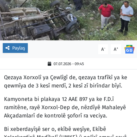
Paylaş
-
+
A
A
07.07.2026 - 09:45
Qezaya Xorxolî ya Çewlîgî de, qezaya trafîkî ya ke
qewmîya de 3 kesî merdî, 2 kesî zî birîndar bîyî.
Kamyoneta bi plakaya 12 AAE 897 ya ke F.D.î
ramitêne, rayê Xorxol-Dep de, nêzdîyê Mahaleyê
Akçadamlarî de kontrolê şoforî ra veciya.
Bi xeberdayîşê ser o, ekîbê weşîye, Ekîbê