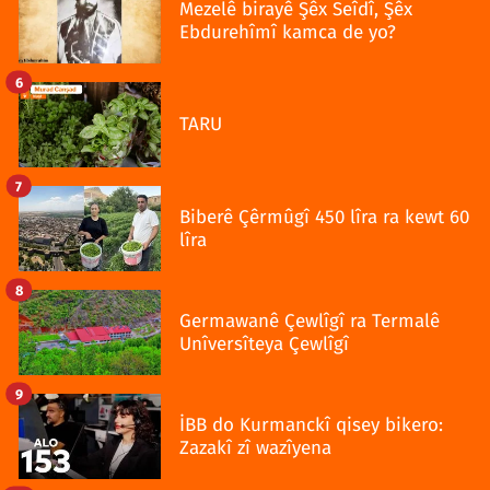
Mezelê birayê Şêx Seîdî, Şêx
Ebdurehîmî kamca de yo?
6
TARU
7
Biberê Çêrmûgî 450 lîra ra kewt 60
lîra
8
Germawanê Çewlîgî ra Termalê
Unîversîteya Çewlîgî
9
İBB do Kurmanckî qisey bikero:
Zazakî zî wazîyena