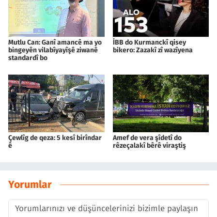
Mutlu Can: Ganî amancê ma yo
İBB do Kurmanckî qisey
bingeyên vilabîyayîşê ziwanê
bikero: Zazakî zî wazîyena
standardî bo
Çewlîg de qeza: 5 kesî birîndar
Amef de vera şîdetî do
ê
rêzeçalakî bêrê viraştiş
Yorumlar