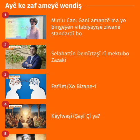
Ayê ke zaf ameyê wendiş
1
Mutlu Can: Ganî amancê ma yo
bingeyên vilabîyayîşê ziwanê
standardî bo
2
Selahattîn Demîrtaşî rî mektubo
Zazakî
3
Fezîlet/Xo Bizane-1
4
Kêyfweşî/Şayî Çî ya?
5