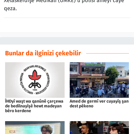
Xelaskerdişê Medîkalî (UMKE) û polîsî ameyî cayê
qeza.
Bunlar da ilginizi çekebilir
ÎHDyî waşt wa qanûnê çarçewa
Amed de germî ver cuyayîş şan
de bedilnayîşê hewt madeyan
dest pêkeno
bêro kerdene