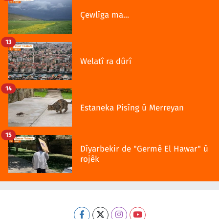
Çewlîga ma...
13
Welatî ra dûrî
14
Estaneka Pisîng û Merreyan
15
Dîyarbekir de "Germê El Hawar" û
rojêk