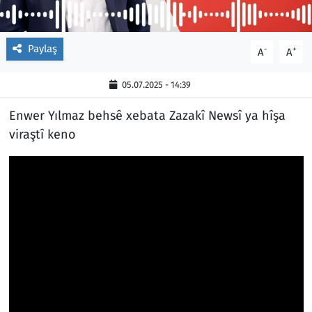
Paylaş
-
+
A
A
05.07.2025 - 14:39
Enwer Yılmaz behsê xebata Zazakî Newsî ya hîşa
viraştî keno