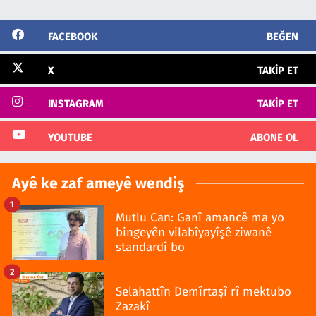
FACEBOOK
BEĞEN
X
TAKIP ET
INSTAGRAM
TAKIP ET
YOUTUBE
ABONE OL
Ayê ke zaf ameyê wendiş
1
Mutlu Can: Ganî amancê ma yo
bingeyên vilabîyayîşê ziwanê
standardî bo
2
Selahattîn Demîrtaşî rî mektubo
Zazakî