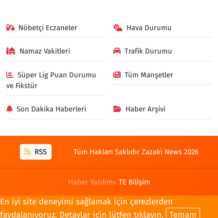
Nöbetçi Eczaneler
Hava Durumu
Namaz Vakitleri
Trafik Durumu
Süper Lig Puan Durumu
Tüm Manşetler
ve Fikstür
Son Dakika Haberleri
Haber Arşivi
RSS
Tüm Hakları Saklıdır Zazaki News 2026
Haber Yazılımı:
TE Bilişim
En iyi site deneyimi sağlamak için çerezlerden
faydalanıyoruz. Detaylar için lütfen tıklayın.
Temam