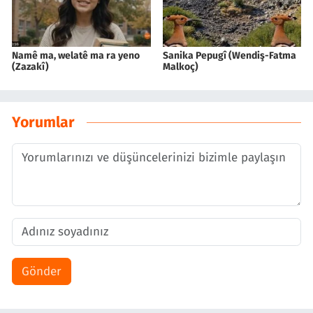
Namê ma, welatê ma ra yeno
Sanika Pepugî (Wendiş-Fatma
(Zazakî)
Malkoç)
Yorumlar
Gönder