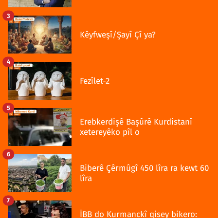
3
Kêyfweşî/Şayî Çî ya?
4
Fezîlet-2
5
Erebkerdişê Başûrê Kurdistanî
xetereyêko pîl o
6
Biberê Çêrmûgî 450 lîra ra kewt 60
lîra
7
İBB do Kurmanckî qisey bikero: