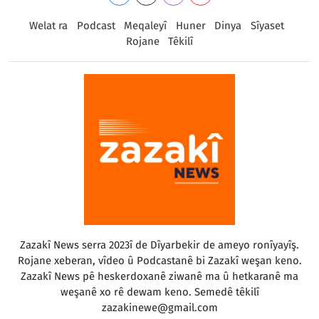
Welat ra
Podcast
Meqaleyî
Huner
Dinya
Sîyaset
Rojane
Têkilî
Zazakî News serra 2023î de Dîyarbekir de ameyo ronîyayîş.
Rojane xeberan, vîdeo û Podcastanê bi Zazakî weşan keno.
Zazakî News pê heskerdoxanê ziwanê ma û hetkaranê ma
weşanê xo rê dewam keno. Semedê têkilî
zazakinewe@gmail.com