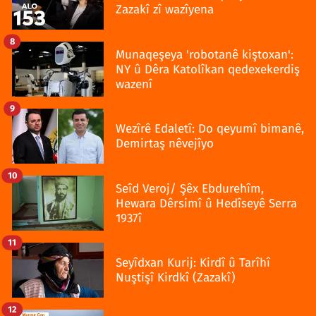
Zazakî zî wazîyena
8
Munaqeşeya 'robotanê kiştoxan':
NY û Dêra Katolîkan qedexekerdiş
wazenî
9
Wezîrê Edaletî: Do qeyumî bimanê,
Demirtaş nêvejîyo
10
Seîd Veroj/ Şêx Ebdurehîm,
Hewara Dêrsimî û Hedîseyê Serra
1937î
11
Seyîdxan Kurij: Kirdî û Tarîhî
Nuştişî Kirdkî (Zazakî)
12