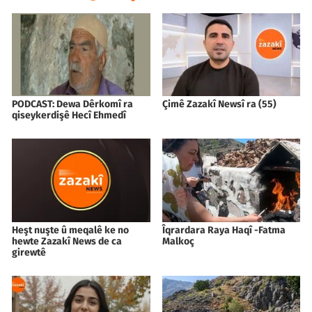
PODCAST: Dewa Dêrkomî ra
Çimê Zazakî Newsî ra (55)
qiseykerdişê Hecî Ehmedî
Heşt nuşte û meqalê ke no
Îqrardara Raya Haqî -Fatma
hewte Zazakî News de ca
Malkoç
girewtê