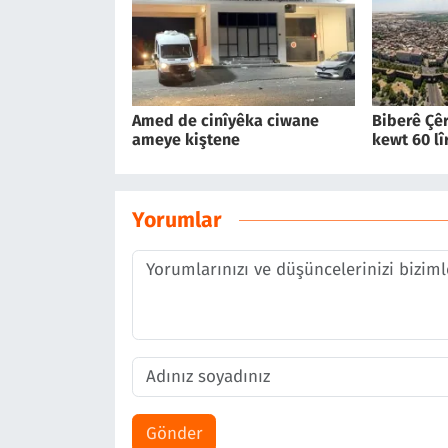
Amed de cinîyêka ciwane
Biberê Çêr
ameye kiştene
kewt 60 lî
Yorumlar
Gönder