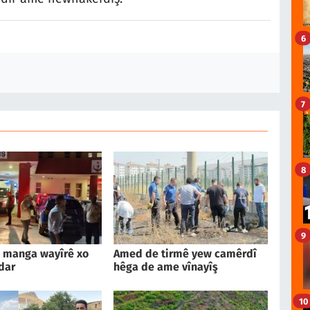
6
7
8
9
 manga wayîrê xo
Amed de tirmê yew camêrdî
dar
hêga de ame vînayîş
10