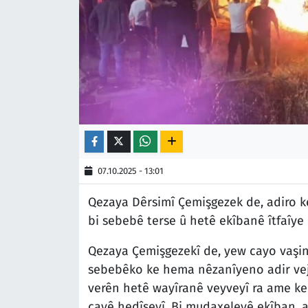
07.10.2025 - 13:01
Qezaya Dêrsimî Çemişgezek de, adiro ke
bi sebebê terse û hetê ekîbanê îtfaîye
Qezaya Çemişgezekî de, yew cayo vaşin
sebebêko ke hema nêzanîyeno adir vejî
verên hetê wayîranê veyveyî ra ame kerd
cayê hedîseyî. Bi mudaxeleyê ekîban, 