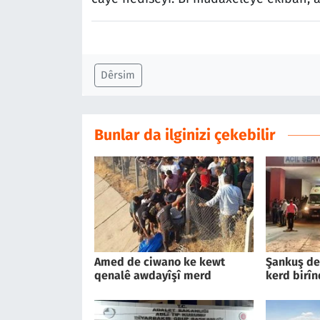
Dêrsim
Bunlar da ilginizi çekebilir
Amed de ciwano ke kewt
Şankuş de
qenalê awdayîşî merd
kerd birîn