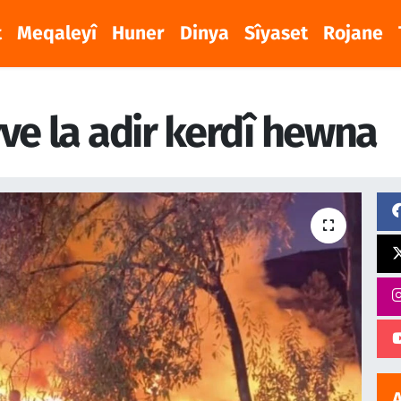
t
Meqaleyî
Huner
Dinya
Sîyaset
Rojane
ve la adir kerdî hewna