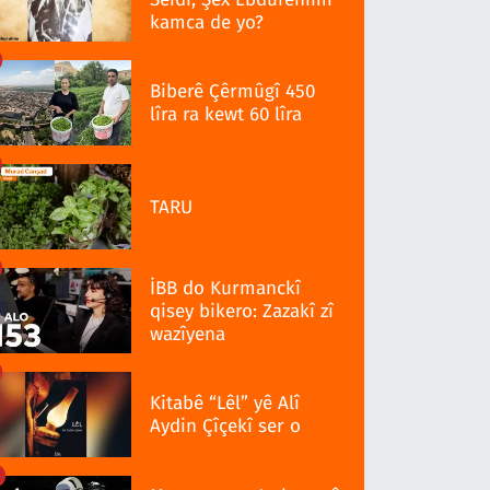
kamca de yo?
Biberê Çêrmûgî 450
lîra ra kewt 60 lîra
TARU
İBB do Kurmanckî
qisey bikero: Zazakî zî
wazîyena
Kitabê “Lêl” yê Alî
Aydin Çîçekî ser o