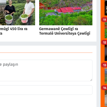
11
mûgî 450 lîra ra
Germawanê Çewlîgî ra
ra
Termalê Unîversîteya Çewlîgî
12
13
14