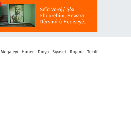
Seîd Veroj/ Şêx
Ebdurehîm, Hewara
Dêrsimî û Hedîseyê
Serra 1937î
Meqaleyî
Huner
Dinya
Sîyaset
Rojane
Têkilî