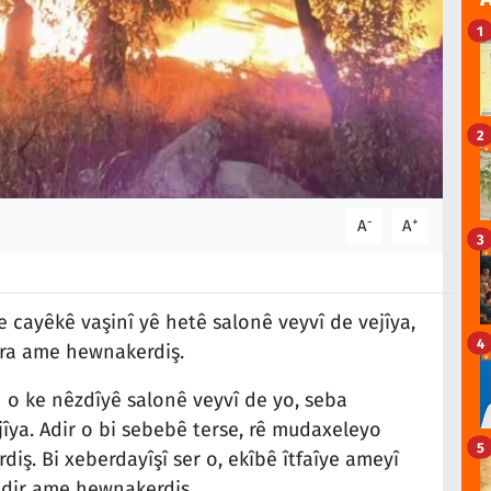
1
2
-
+
A
A
3
 cayêkê vaşinî yê hetê salonê veyvî de vejîya,
4
 ra ame hewnakerdiş.
 o ke nêzdîyê salonê veyvî de yo, seba
ya. Adir o bi sebebê terse, rê mudaxeleyo
5
iş. Bi xeberdayîşî ser o, ekîbê îtfaîye ameyî
adir ame hewnakerdiş.