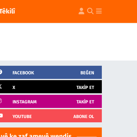
Têkilî
FACEBOOK
BEĞEN
X
TAKIP ET
INSTAGRAM
TAKIP ET
YOUTUBE
ABONE OL
Ayê ke zaf ameyê wendiş