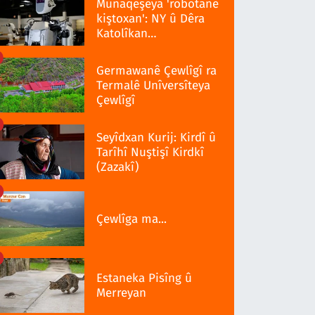
Munaqeşeya 'robotanê
kiştoxan': NY û Dêra
Katolîkan
qedexekerdiş wazenî
Germawanê Çewlîgî ra
Termalê Unîversîteya
Çewlîgî
Seyîdxan Kurij: Kirdî û
Tarîhî Nuştişî Kirdkî
(Zazakî)
Çewlîga ma...
Estaneka Pisîng û
Merreyan