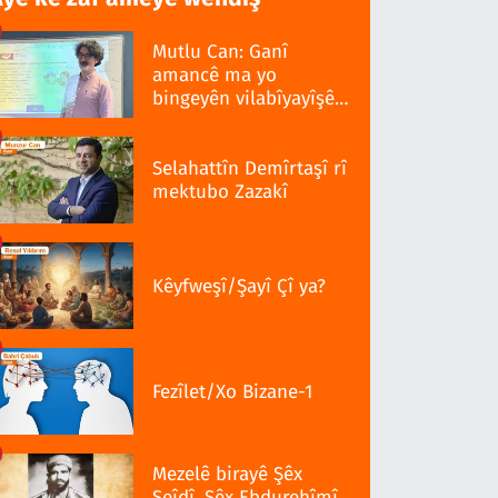
Mutlu Can: Ganî
amancê ma yo
bingeyên vilabîyayîşê
ziwanê standardî bo
Selahattîn Demîrtaşî rî
mektubo Zazakî
Kêyfweşî/Şayî Çî ya?
Fezîlet/Xo Bizane-1
Mezelê birayê Şêx
Seîdî, Şêx Ebdurehîmî