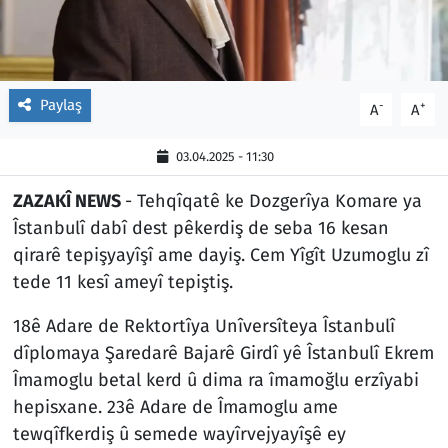
Paylaş
-
+
A
A
03.04.2025 - 11:30
ZAZAKÎ NEWS
- Tehqîqatê ke Dozgerîya Komare ya
Îstanbulî dabî dest pêkerdiş de seba 16 kesan
qirarê tepişyayîşî ame dayiş. Cem Yîgît Uzumoglu zî
tede 11 kesî ameyî tepiştiş.
18ê Adare de Rektortîya Unîversîteya Îstanbulî
dîplomaya Şaredarê Bajarê Girdî yê Îstanbulî Ekrem
Îmamoglu betal kerd û dima ra îmamoğlu erzîyabi
hepisxane. 23ê Adare de Îmamoglu ame
tewqîfkerdiş û semede wayîrvejyayîşê ey