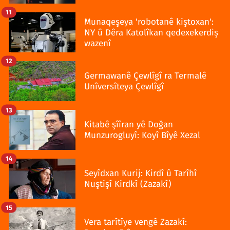
11
Munaqeşeya 'robotanê kiştoxan':
NY û Dêra Katolîkan qedexekerdiş
wazenî
12
Germawanê Çewlîgî ra Termalê
Unîversîteya Çewlîgî
13
Kitabê şîîran yê Doğan
Munzurogluyî: Koyî Bîyê Xezal
14
Seyîdxan Kurij: Kirdî û Tarîhî
Nuştişî Kirdkî (Zazakî)
15
Vera tarîtîye vengê Zazakî: