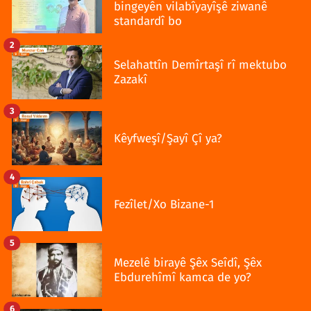
bingeyên vilabîyayîşê ziwanê
standardî bo
2
Selahattîn Demîrtaşî rî mektubo
Zazakî
3
Kêyfweşî/Şayî Çî ya?
4
Fezîlet/Xo Bizane-1
5
Mezelê birayê Şêx Seîdî, Şêx
Ebdurehîmî kamca de yo?
6