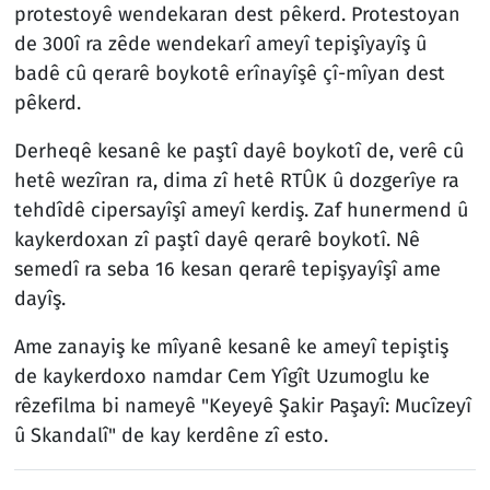
protestoyê wendekaran dest pêkerd. Protestoyan
de 300î ra zêde wendekarî ameyî tepişîyayîş û
badê cû qerarê boykotê erînayîşê çî-mîyan dest
pêkerd.
Derheqê kesanê ke paştî dayê boykotî de, verê cû
hetê wezîran ra, dima zî hetê RTÛK û dozgerîye ra
tehdîdê cipersayîşî ameyî kerdiş. Zaf hunermend û
kaykerdoxan zî paştî dayê qerarê boykotî. Nê
semedî ra seba 16 kesan qerarê tepişyayîşî ame
dayîş.
Ame zanayiş ke mîyanê kesanê ke ameyî tepiştiş
de kaykerdoxo namdar Cem Yîgît Uzumoglu ke
rêzefilma bi nameyê "Keyeyê Şakir Paşayî: Mucîzeyî
û Skandalî" de kay kerdêne zî esto.