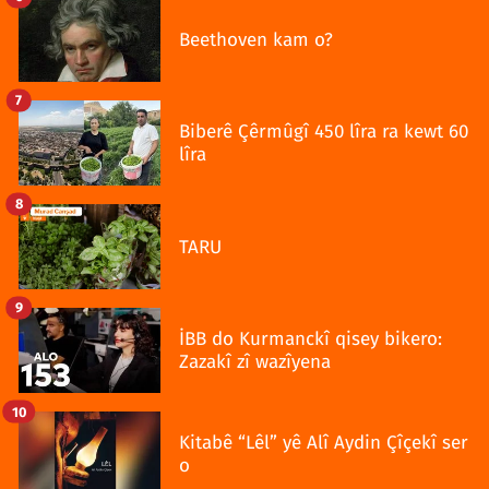
Beethoven kam o?
7
Biberê Çêrmûgî 450 lîra ra kewt 60
lîra
8
TARU
9
İBB do Kurmanckî qisey bikero:
Zazakî zî wazîyena
10
Kitabê “Lêl” yê Alî Aydin Çîçekî ser
o