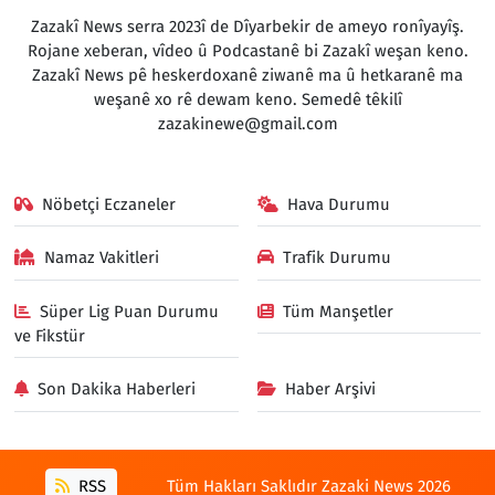
Zazakî News serra 2023î de Dîyarbekir de ameyo ronîyayîş.
Rojane xeberan, vîdeo û Podcastanê bi Zazakî weşan keno.
Zazakî News pê heskerdoxanê ziwanê ma û hetkaranê ma
weşanê xo rê dewam keno. Semedê têkilî
zazakinewe@gmail.com
Nöbetçi Eczaneler
Hava Durumu
Namaz Vakitleri
Trafik Durumu
Süper Lig Puan Durumu
Tüm Manşetler
ve Fikstür
Son Dakika Haberleri
Haber Arşivi
RSS
Tüm Hakları Saklıdır Zazaki News 2026