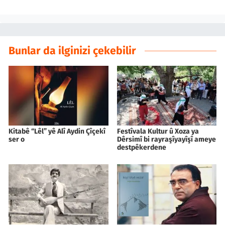
Bunlar da ilginizi çekebilir
Kitabê “Lêl” yê Alî Aydin Çîçekî
Festîvala Kultur û Xoza ya
ser o
Dêrsimî bi rayraşîyayîşî ameye
destpêkerdene