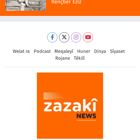
Rençber Ezîz
Welat ra
Podcast
Meqaleyî
Huner
Dinya
Sîyaset
Rojane
Têkilî