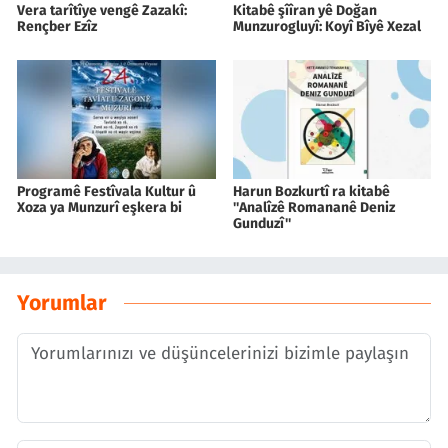
Vera tarîtîye vengê Zazakî:
Kitabê şîîran yê Doğan
Rençber Ezîz
Munzurogluyî: Koyî Bîyê Xezal
Programê Festîvala Kultur û
Harun Bozkurtî ra kitabê
Xoza ya Munzurî eşkera bi
''Analîzê Romananê Deniz
Gunduzî''
Yorumlar