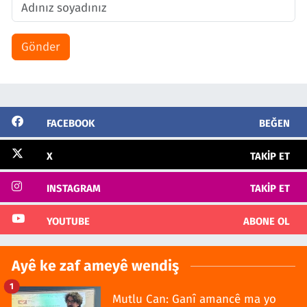
Gönder
FACEBOOK
BEĞEN
X
TAKIP ET
INSTAGRAM
TAKIP ET
YOUTUBE
ABONE OL
Ayê ke zaf ameyê wendiş
1
Mutlu Can: Ganî amancê ma yo