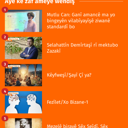
Ayê ke zaf ameyê wendiş
1
Mutlu Can: Ganî amancê ma yo
bingeyên vilabîyayîşê ziwanê
standardî bo
2
Selahattîn Demîrtaşî rî mektubo
Zazakî
3
Kêyfweşî/Şayî Çî ya?
4
Fezîlet/Xo Bizane-1
5
Mezelê birayê Şêx Seîdî, Şêx