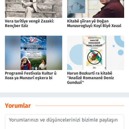
Vera tarîtîye vengê Zazakî:
Kitabê şîîran yê Doğan
Rençber Ezîz
Munzurogluyî: Koyî Bîyê Xezal
Programê Festîvala Kultur û
Harun Bozkurtî ra kitabê
Xoza ya Munzurî eşkera bi
''Analîzê Romananê Deniz
Gunduzî''
Yorumlar