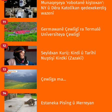
Munaqeşeya 'robotanê kiştoxan':
NY û Dêra Katolîkan qedexekerdiş
wazenî
11
Germawanê Çewlîgî ra Termalê
Unîversîteya Çewlîgî
12
Seyîdxan Kurij: Kirdî û Tarîhî
Nuştişî Kirdkî (Zazakî)
13
Çewlîga ma...
14
Estaneka Pisîng û Merreyan