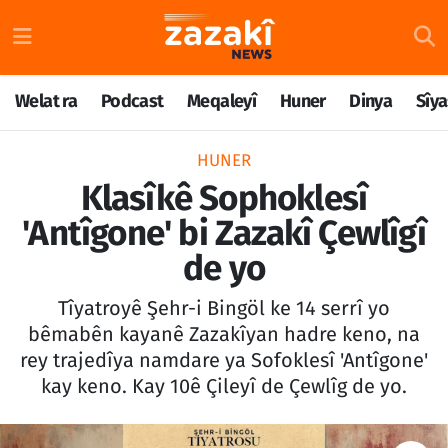
Welat ra
Nöbetçi Eczaneler
Welat ra
Podcast
Meqaleyî
Huner
Dinya
Sîya
Podcast
Hava Durumu
HUNER
Meqaleyî
Namaz Vakitleri
Klasîkê Sophoklesî
'Antîgone' bi Zazakî Çewlîgî
Huner
Trafik Durumu
de yo
Dinya
Süper Lig Puan Durumu ve Fikstür
Tîyatroyê Şehr-i Bingöl ke 14 serrî yo
Sîyaset
Tüm Manşetler
bêmabên kayanê Zazakîyan hadre keno, na
rey trajedîya namdare ya Sofoklesî 'Antîgone'
Rojane
Son Dakika Haberleri
kay keno. Kay 10ê Çileyî de Çewlîg de yo.
Têkilî
Haber Arşivi