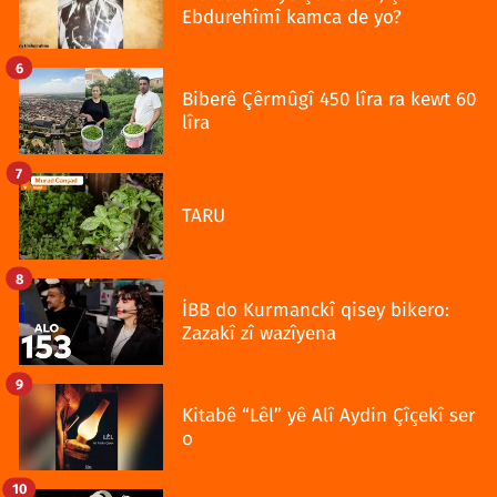
Ebdurehîmî kamca de yo?
6
Biberê Çêrmûgî 450 lîra ra kewt 60
lîra
7
TARU
8
İBB do Kurmanckî qisey bikero:
Zazakî zî wazîyena
9
Kitabê “Lêl” yê Alî Aydin Çîçekî ser
o
10