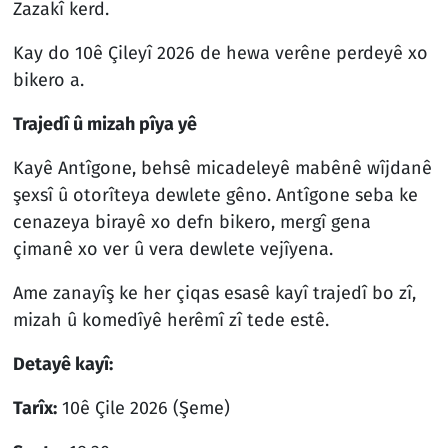
Zazakî kerd.
Kay do 10ê Çileyî 2026 de hewa verêne perdeyê xo
bikero a.
Trajedî û mizah pîya yê
Kayê Antîgone, behsê micadeleyê mabênê wîjdanê
şexsî û otorîteya dewlete gêno. Antîgone seba ke
cenazeya birayê xo defn bikero, mergî gena
çimanê xo ver û vera dewlete vejîyena.
Ame zanayîş ke her çiqas esasê kayî trajedî bo zî,
mizah û komedîyê herêmî zî tede estê.
Detayê kayî:
Tarîx:
10ê Çile 2026 (Şeme)