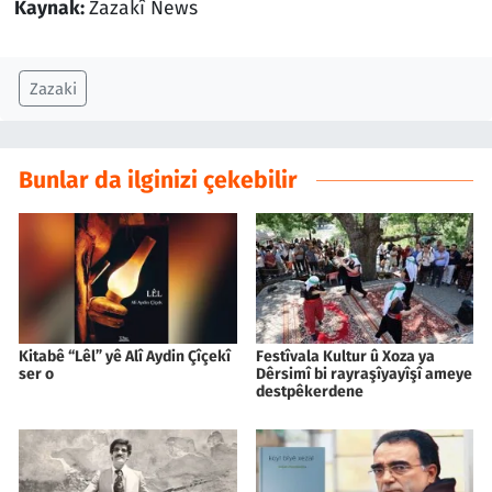
Kaynak:
Zazakî News
Zazaki
Bunlar da ilginizi çekebilir
Kitabê “Lêl” yê Alî Aydin Çîçekî
Festîvala Kultur û Xoza ya
ser o
Dêrsimî bi rayraşîyayîşî ameye
destpêkerdene