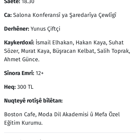
Saete:
18.30
Ca:
Salona Konferansî ya Şaredarîya Çewlîgî
Derhêner:
Yunus Çiftçi
Kaykerdoxî:
İsmail Elhakan, Hakan Kaya, Suhat
Sözer, Murat Kaya, Büşracan Kelbat, Salih Toprak,
Ahmet Günce.
Sînora Emrî:
12+
Heq:
300 TL
Nuqteyê rotîşê bîlêtan:
Boston Cafe, Moda Dil Akademisi û Mefa Özel
Eğitim Kurumu.