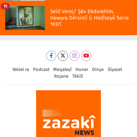
15
Seîd Veroj/ Şêx Ebdurehîm,
Hewara Dêrsimî û Hedîseyê Serra
1937î
Welat ra
Podcast
Meqaleyî
Huner
Dinya
Sîyaset
Rojane
Têkilî