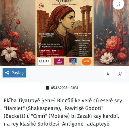
Paylaş
-
+
A
A
05.12.2025 - 23:31
Ekîba Tîyatroyê Şehr-i Bingölî ke verê cû eserê sey
"Hamlet" (Shakespeare), "Pawitişê Godotî"
(Beckett) û "Cimrî" (Molière) bi Zazakî kay kerdbî,
na rey klasîkê Sofoklesî "Antîgone" adapteyê