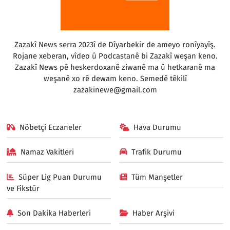
Zazakî News serra 2023î de Dîyarbekir de ameyo ronîyayîş.
Rojane xeberan, vîdeo û Podcastanê bi Zazakî weşan keno.
Zazakî News pê heskerdoxanê ziwanê ma û hetkaranê ma
weşanê xo rê dewam keno. Semedê têkilî
zazakinewe@gmail.com
Nöbetçi Eczaneler
Hava Durumu
Namaz Vakitleri
Trafik Durumu
Süper Lig Puan Durumu
Tüm Manşetler
ve Fikstür
Son Dakika Haberleri
Haber Arşivi