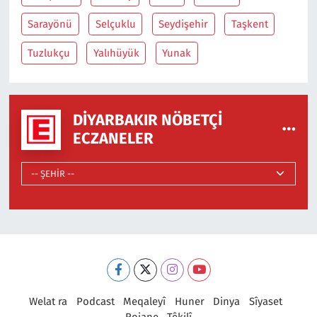
Sarayönü
Selçuklu
Seydişehir
Taşkent
Tuzlukçu
Yalıhüyük
Yunak
DIYARBAKIR NÖBETÇI
ECZANELER
Welat ra
Podcast
Meqaleyî
Huner
Dinya
Sîyaset
Rojane
Têkilî