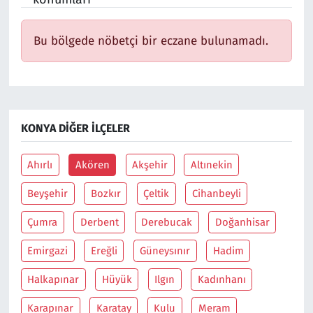
Bu bölgede nöbetçi bir eczane bulunamadı.
KONYA DIĞER İLÇELER
Ahırlı
Akören
Akşehir
Altınekin
Beyşehir
Bozkır
Çeltik
Cihanbeyli
Çumra
Derbent
Derebucak
Doğanhisar
Emirgazi
Ereğli
Güneysınır
Hadim
Halkapınar
Hüyük
Ilgın
Kadınhanı
Karapınar
Karatay
Kulu
Meram