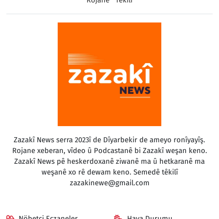
Zazakî News serra 2023î de Dîyarbekir de ameyo ronîyayîş.
Rojane xeberan, vîdeo û Podcastanê bi Zazakî weşan keno.
Zazakî News pê heskerdoxanê ziwanê ma û hetkaranê ma
weşanê xo rê dewam keno. Semedê têkilî
zazakinewe@gmail.com
Nöbetçi Eczaneler
Hava Durumu