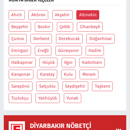
Ahırlı
Akören
Akşehir
Altınekin
Beyşehir
Bozkır
Çeltik
Cihanbeyli
Çumra
Derbent
Derebucak
Doğanhisar
Emirgazi
Ereğli
Güneysınır
Hadim
Halkapınar
Hüyük
Ilgın
Kadınhanı
Karapınar
Karatay
Kulu
Meram
Sarayönü
Selçuklu
Seydişehir
Taşkent
Tuzlukçu
Yalıhüyük
Yunak
DIYARBAKIR NÖBETÇI