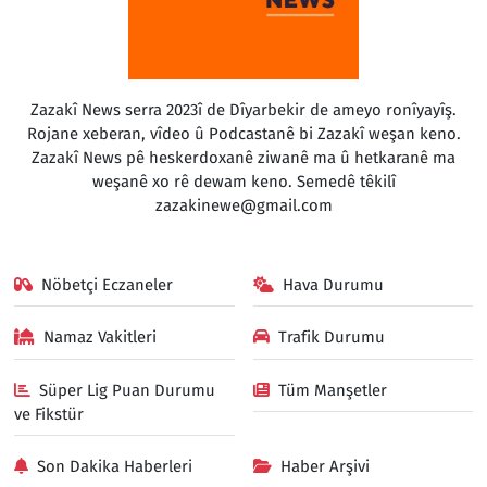
Zazakî News serra 2023î de Dîyarbekir de ameyo ronîyayîş.
Rojane xeberan, vîdeo û Podcastanê bi Zazakî weşan keno.
Zazakî News pê heskerdoxanê ziwanê ma û hetkaranê ma
weşanê xo rê dewam keno. Semedê têkilî
zazakinewe@gmail.com
Nöbetçi Eczaneler
Hava Durumu
Namaz Vakitleri
Trafik Durumu
Süper Lig Puan Durumu
Tüm Manşetler
ve Fikstür
Son Dakika Haberleri
Haber Arşivi