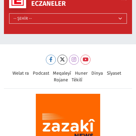
ECZANELER
Welat ra
Podcast
Meqaleyî
Huner
Dinya
Sîyaset
Rojane
Têkilî