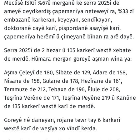
Meclîsê ÎSÎGî %67ê merganê ke serra 2025î de
ameyê qeydkerdiş çapemenîya neteweyî ra, %33 zî
embazanê karkeran, keyeyan, sendîkayan,
doktoranê cayê karî, pispordanê asayîşê karî,
çapemenîya herêmî û çimeyanê bînan ra arê dayê.
Serra 2025î de 2 hezar û 105 karkerî wextê xebate
de merdê. Hûmara mergan goreyê aşman wina ya:
Aşma Çeleyî de 180, Sibate de 129, Adare de 158,
Nîsane de 158, Gulane de 178, Hezîrane de 161,
Temmuze de 212, Tebaxe de 196, Êlule de 208,
Teşrîna Verêne de 171, Teşrîna Peyêne 219 û Kanûne
de 135 karkerî wextê karî de merdê.
Goreyê nê daneyan, rojane tewr tay 6 karkerî
wextê karî de weşîya xo vîndî kerda.