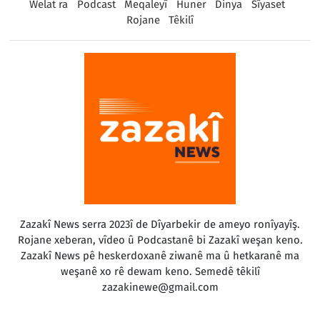
Welat ra
Podcast
Meqaleyî
Huner
Dinya
Sîyaset
Rojane
Têkilî
Zazakî News serra 2023î de Dîyarbekir de ameyo ronîyayîş.
Rojane xeberan, vîdeo û Podcastanê bi Zazakî weşan keno.
Zazakî News pê heskerdoxanê ziwanê ma û hetkaranê ma
weşanê xo rê dewam keno. Semedê têkilî
zazakinewe@gmail.com