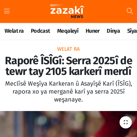
Welat ra
Nöbetçi Eczaneler
Welat ra
Podcast
Meqaleyî
Huner
Dinya
Sîya
Podcast
Hava Durumu
WELAT RA
Meqaleyî
Namaz Vakitleri
Raporê ÎSÎGî: Serra 2025î de
tewr tay 2105 karkerî merdî
Huner
Trafik Durumu
Meclîsê Weşîya Karkeran û Asayîşê Karî (ÎSÎG),
Dinya
Süper Lig Puan Durumu ve Fikstür
rapora xo ya merganê karî ya serra 2025î
weşanaye.
Sîyaset
Tüm Manşetler
Rojane
Son Dakika Haberleri
Têkilî
Haber Arşivi