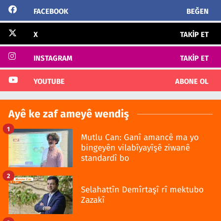
FACEBOOK
BEĞEN
X
TAKIP ET
INSTAGRAM
TAKIP ET
YOUTUBE
ABONE OL
Ayê ke zaf ameyê wendiş
1
Mutlu Can: Ganî amancê ma yo
bingeyên vilabîyayîşê ziwanê
standardî bo
2
Selahattîn Demîrtaşî rî mektubo
Zazakî