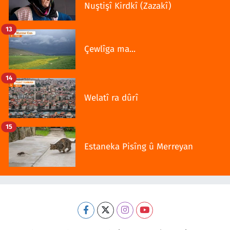
Nuştişî Kirdkî (Zazakî)
13
Çewlîga ma...
14
Welatî ra dûrî
15
Estaneka Pisîng û Merreyan