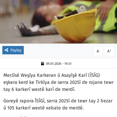
Paylaş
-
+
A
A
09.01.2026 - 19:31
Meclîsê Weşîya Karkeran û Asayîşê Karî (ÎSÎG)
eşkera kerd ke Tirkîya de serra 2025î de rojane tewr
tay 6 karkerî wextê karî de merdî.
Goreyê rapora ÎSÎGî, serra 2025î de tewr tay 2 hezar
û 105 karkerî wextê xebate de merdê.