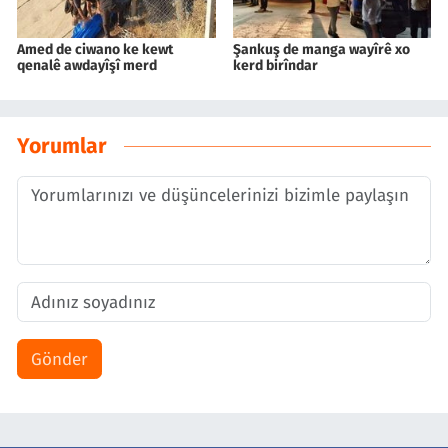
Amed de ciwano ke kewt
Şankuş de manga wayîrê xo
qenalê awdayîşî merd
kerd birîndar
Yorumlar
Gönder