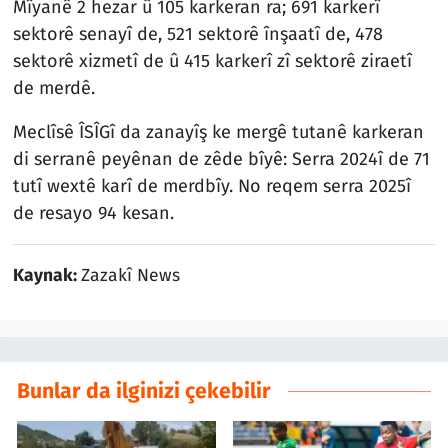
Mîyanê 2 hezar û 105 karkeran ra; 691 karkerî
sektorê senayî de, 521 sektorê înşaatî de, 478
sektorê xizmetî de û 415 karkerî zî sektorê ziraetî
de merdê.
Meclîsê ÎSÎGî da zanayîş ke mergê tutanê karkeran
di serranê peyênan de zêde bîyê: Serra 2024î de 71
tutî wextê karî de merdbîy. No reqem serra 2025î
de resayo 94 kesan.
Kaynak:
Zazakî News
Bunlar da ilginizi çekebilir