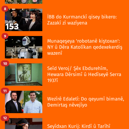
8
İBB do Kurmanckî qisey bikero:
Zazakî zî wazîyena
9
Munaqeşeya 'robotanê kiştoxan':
NY û Dêra Katolîkan qedexekerdiş
wazenî
10
Seîd Veroj/ Şêx Ebdurehîm,
Hewara Dêrsimî û Hedîseyê Serra
1937î
11
Wezîrê Edaletî: Do qeyumî bimanê,
Demirtaş nêvejîyo
12
Seyîdxan Kurij: Kirdî û Tarîhî