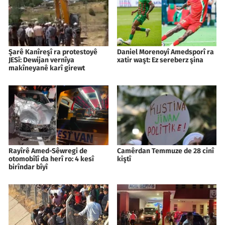
Şarê Kanîreşî ra protestoyê
Daniel Morenoyî Amedsporî ra
JESî: Dewijan vernîya
xatir waşt: Ez sereberz şina
makîneyanê karî girewt
Rayîrê Amed-Sêwregi de
Camêrdan Temmuze de 28 cinî
otomobîlî da herî ro: 4 kesî
kiştî
birîndar bîyî