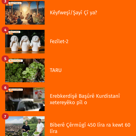
3
Kêyfweşî/Şayî Çî ya?
4
Fezîlet-2
5
TARU
6
Erebkerdişê Başûrê Kurdistanî
xetereyêko pîl o
7
Biberê Çêrmûgî 450 lîra ra kewt 60
lîra