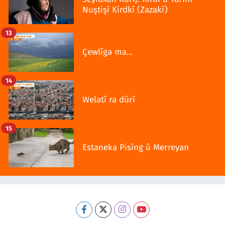
Nuştişî Kirdkî (Zazakî)
13
Çewlîga ma...
14
Welatî ra dûrî
15
Estaneka Pisîng û Merreyan