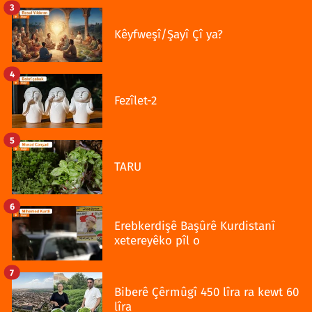
3
Kêyfweşî/Şayî Çî ya?
4
Fezîlet-2
5
TARU
6
Erebkerdişê Başûrê Kurdistanî
xetereyêko pîl o
7
Biberê Çêrmûgî 450 lîra ra kewt 60
lîra