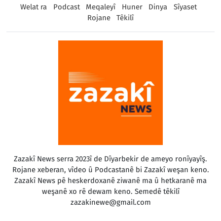
Welat ra
Podcast
Meqaleyî
Huner
Dinya
Sîyaset
Rojane
Têkilî
Zazakî News serra 2023î de Dîyarbekir de ameyo ronîyayîş.
Rojane xeberan, vîdeo û Podcastanê bi Zazakî weşan keno.
Zazakî News pê heskerdoxanê ziwanê ma û hetkaranê ma
weşanê xo rê dewam keno. Semedê têkilî
zazakinewe@gmail.com