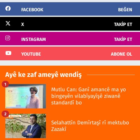
FACEBOOK
BEĞEN
X
TAKIP ET
INSTAGRAM
TAKIP ET
YOUTUBE
ABONE OL
Ayê ke zaf ameyê wendiş
1
Mutlu Can: Ganî amancê ma yo
bingeyên vilabîyayîşê ziwanê
standardî bo
2
Selahattîn Demîrtaşî rî mektubo
Zazakî