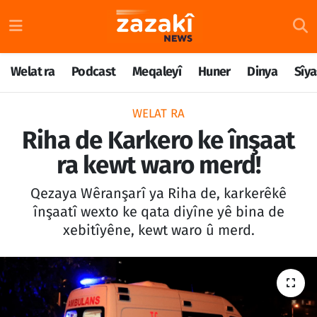
Welat ra
Nöbetçi Eczaneler
Welat ra
Podcast
Meqaleyî
Huner
Dinya
Sîya
Podcast
Hava Durumu
WELAT RA
Meqaleyî
Namaz Vakitleri
Riha de Karkero ke înşaat
ra kewt waro merd!
Huner
Trafik Durumu
Qezaya Wêranşarî ya Riha de, karkerêkê
Dinya
Süper Lig Puan Durumu ve Fikstür
înşaatî wexto ke qata diyîne yê bina de
xebitîyêne, kewt waro û merd.
Sîyaset
Tüm Manşetler
Rojane
Son Dakika Haberleri
Têkilî
Haber Arşivi