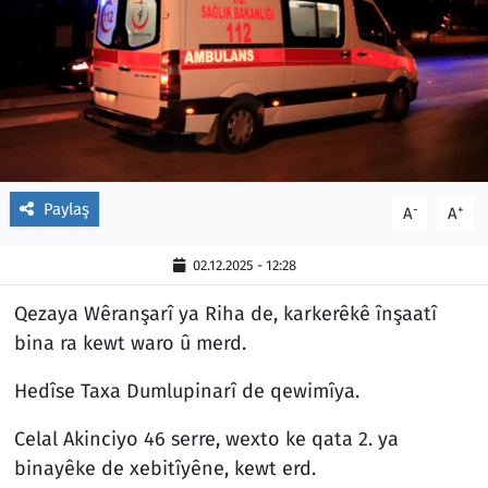
Paylaş
-
+
A
A
02.12.2025 - 12:28
Qezaya Wêranşarî ya Riha de, karkerêkê înşaatî
bina ra kewt waro û merd.
Hedîse Taxa Dumlupinarî de qewimîya.
Celal Akinciyo 46 serre, wexto ke qata 2. ya
binayêke de xebitîyêne, kewt erd.