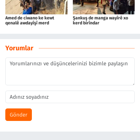
Amed de ciwano ke kewt
Şankuş de manga wayîrê xo
qenalê awdayîşî merd
kerd birîndar
Yorumlar
Gönder