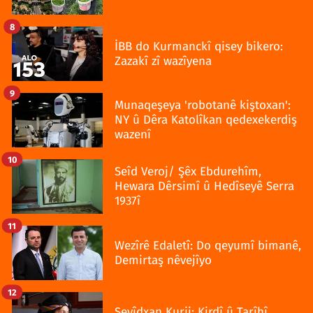
8
İBB do Kurmanckî qisey bikero:
Zazakî zî wazîyena
9
Munaqeşeya 'robotanê kiştoxan':
NY û Dêra Katolîkan qedexekerdiş
wazenî
10
Seîd Veroj/ Şêx Ebdurehîm,
Hewara Dêrsimî û Hedîseyê Serra
1937î
11
Wezîrê Edaletî: Do qeyumî bimanê,
Demirtaş nêvejîyo
12
Seyîdxan Kurij: Kirdî û Tarîhî