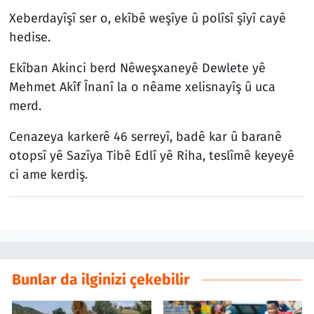
Xeberdayîşî ser o, ekîbê weşîye û polîsî şîyî cayê
hedise.
Ekîban Akinci berd Nêweşxaneyê Dewlete yê
Mehmet Akîf Înanî la o nêame xelisnayîş û uca
merd.
Cenazeya karkerê 46 serreyî, badê kar û baranê
otopsî yê Sazîya Tibê Edlî yê Riha, teslîmê keyeyê
ci ame kerdiş.
Bunlar da ilginizi çekebilir