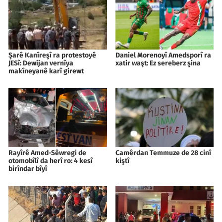
Şarê Kanîreşî ra protestoyê
Daniel Morenoyî Amedsporî ra
JESî: Dewijan vernîya
xatir waşt: Ez sereberz şina
makîneyanê karî girewt
Rayîrê Amed-Sêwregi de
Camêrdan Temmuze de 28 cinî
otomobîlî da herî ro: 4 kesî
kiştî
birîndar bîyî