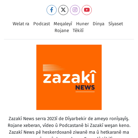
Welat ra
Podcast
Meqaleyî
Huner
Dinya
Sîyaset
Rojane
Têkilî
Zazakî News serra 2023î de Dîyarbekir de ameyo ronîyayîş.
Rojane xeberan, vîdeo û Podcastanê bi Zazakî weşan keno.
Zazakî News pê heskerdoxanê ziwanê ma û hetkaranê ma