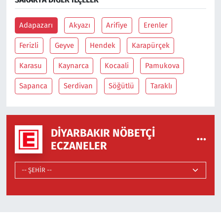
Adapazarı
Akyazı
Arifiye
Erenler
Ferizli
Geyve
Hendek
Karapürçek
Karasu
Kaynarca
Kocaali
Pamukova
Sapanca
Serdivan
Söğütlü
Taraklı
DIYARBAKIR NÖBETÇI
ECZANELER