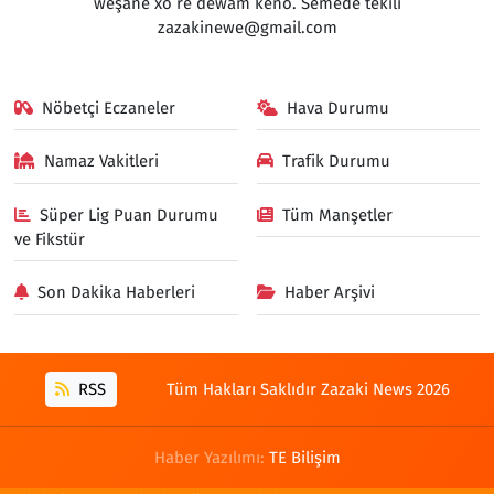
weşanê xo rê dewam keno. Semedê têkilî
zazakinewe@gmail.com
Nöbetçi Eczaneler
Hava Durumu
Namaz Vakitleri
Trafik Durumu
Süper Lig Puan Durumu
Tüm Manşetler
ve Fikstür
Son Dakika Haberleri
Haber Arşivi
RSS
Tüm Hakları Saklıdır Zazaki News 2026
Haber Yazılımı:
TE Bilişim